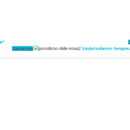
U porodici se rodimo, odrastamo, sazrijevamo, učimo o ljubavi...
te"
ivnosti
Savjetodavno terape
Saznaj više