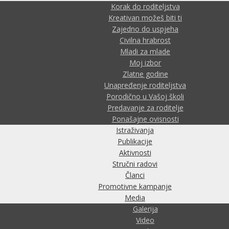
Korak do roditeljstva
Kreativan možeš biti ti
Zajedno do uspjeha
Civilna hrabrost
Mladi za mlade
Moj izbor
Zlatne godine
Unapređenje roditeljstva
Porodično u Vašoj školi
Predavanje za roditelje
Ponašajne ovisnosti
Istraživanja
Publikacije
Aktivnosti
Stručni radovi
Članci
Promotivne kampanje
Media
Galerija
Video