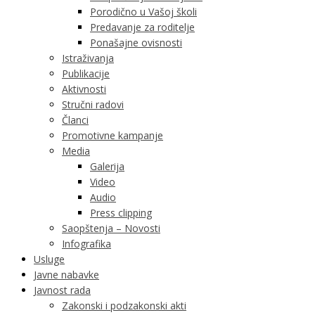
Porodično u Vašoj školi
Predavanje za roditelje
Ponašajne ovisnosti
Istraživanja
Publikacije
Aktivnosti
Stručni radovi
Članci
Promotivne kampanje
Media
Galerija
Video
Audio
Press clipping
Saopštenja – Novosti
Infografika
Usluge
Javne nabavke
Javnost rada
Zakonski i podzakonski akti