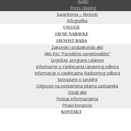
Audio
Press clipping
Saopštenja – Novosti
Infografika
USLUGE
JAVNE NABAVKE
JAVNOST RADA
Zakonski i podzakonski akti
Akti KJU ”Porodično savjetovalište”
Izvještaji, programi i planovi
Informacije o sjednicama Upravnog odbora
Informacije o sjednicama Nadzornog odbora
Sporazumi o saradnji
Odgovori na postavljena pitanja zastupnika
Ostali akti
Pristup informacijama
Prijavi korupciju
KONTAKT