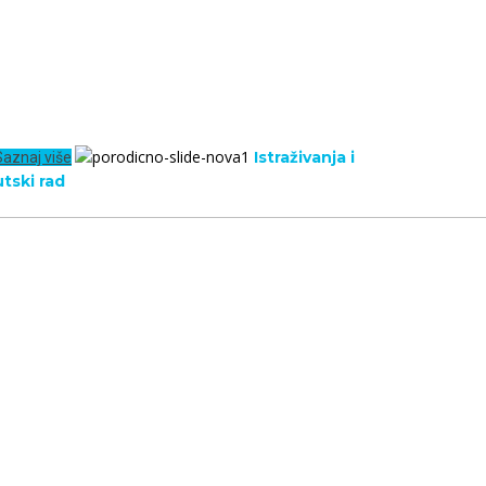
Istraživanja i
socijalne
Saznaj više
Konflikti, prekid komunikacije, bračni odnosi, razvod,
utski
rad