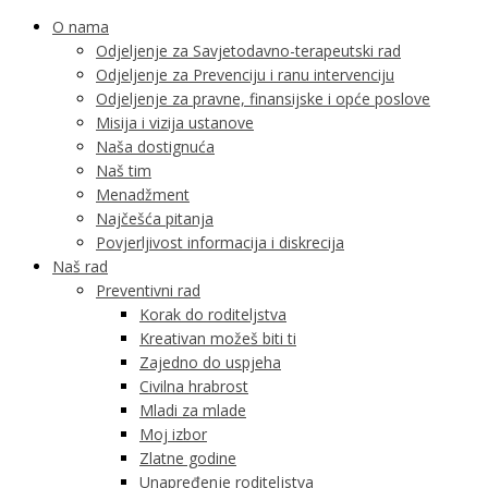
O nama
Odjeljenje za Savjetodavno-terapeutski rad
Odjeljenje za Prevenciju i ranu intervenciju
Odjeljenje za pravne, finansijske i opće poslove
Misija i vizija ustanove
Naša dostignuća
Naš tim
Menadžment
Najčešća pitanja
Povjerljivost informacija i diskrecija
Naš rad
Preventivni rad
Korak do roditeljstva
Kreativan možeš biti ti
Zajedno do uspjeha
Civilna hrabrost
Mladi za mlade
Moj izbor
Zlatne godine
Unapređenje roditeljstva