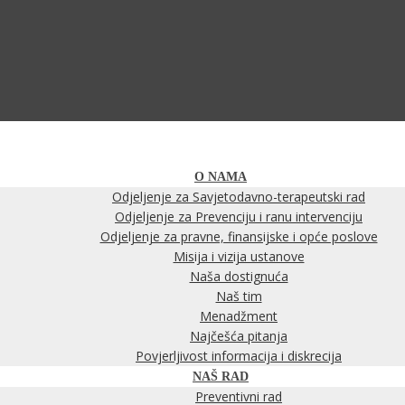
O NAMA
Odjeljenje za Savjetodavno-terapeutski rad
Odjeljenje za Prevenciju i ranu intervenciju
Odjeljenje za pravne, finansijske i opće poslove
Misija i vizija ustanove
Naša dostignuća
Naš tim
Menadžment
Najčešća pitanja
Povjerljivost informacija i diskrecija
NAŠ RAD
Preventivni rad