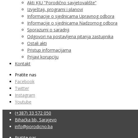
Akti KJU ”Porodično savjetovalište”
Izvještaji, programi i planovi
Informacije o sjednicama Upravnog odbora
Informacije o sjednicama Nadzornog odbora
Sporazumi o saradnji
Odgovori na postavljena pitanja zastupnika
Ostali akti
Pristup informacijama
Prijavi korupciju
Kontakt
Pratite nas
Facebook
Twitter
Instagram
Youtube
(+387) 33 572 050
Bihaćka bb, Sarajevo
info@porodicno.ba
Pratite nas