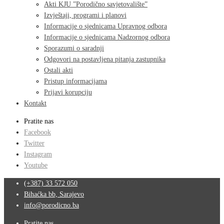
Akti KJU ”Porodično savjetovalište”
Izvještaji, programi i planovi
Informacije o sjednicama Upravnog odbora
Informacije o sjednicama Nadzornog odbora
Sporazumi o saradnji
Odgovori na postavljena pitanja zastupnika
Ostali akti
Pristup informacijama
Prijavi korupciju
Kontakt
Pratite nas
Facebook
Twitter
Instagram
Youtube
(+387) 33 572 050
Bihaćka bb, Sarajevo
info@porodicno.ba
Pratite nas