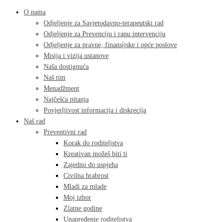
O nama
Odjeljenje za Savjetodavno-terapeutski rad
Odjeljenje za Prevenciju i ranu intervenciju
Odjeljenje za pravne, finansijske i opće poslove
Misija i vizija ustanove
Naša dostignuća
Naš tim
Menadžment
Najčešća pitanja
Povjerljivost informacija i diskrecija
Naš rad
Preventivni rad
Korak do roditeljstva
Kreativan možeš biti ti
Zajedno do uspjeha
Civilna hrabrost
Mladi za mlade
Moj izbor
Zlatne godine
Unapređenje roditeljstva