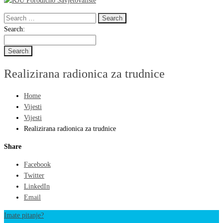
Search
for:
Search
Search:
for:
Realizirana radionica za trudnice
Home
Vijesti
Vijesti
Realizirana radionica za trudnice
Share
Facebook
Twitter
LinkedIn
Email
Imate pitanje?