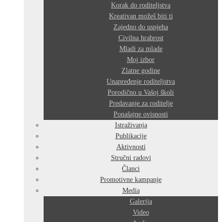
Korak do roditeljstva
Kreativan možeš biti ti
Zajedno do uspjeha
Civilna hrabrost
Mladi za mlade
Moj izbor
Zlatne godine
Unapređenje roditeljstva
Porodično u Vašoj školi
Predavanje za roditelje
Ponašajne ovisnosti
Istraživanja
Publikacije
Aktivnosti
Stručni radovi
Članci
Promotivne kampanje
Media
Galerija
Video