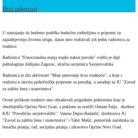
Brzi odgovori
Realizirana
radionica
U nastojanju da budemo podrška budućim roditeljima u pripremi za
za
najzahtjevniju životnu ulogu, danas smo realizirali još jednu radionicu za
trudnice.
trudnice
Radionicu “Emocionalna stanja majke nakon poroda” vodila je dipl.
psihologinja Aldijana Zagorac, stručna savjetnica Savjetovališta.
Radionica je dio aktivnosti “Moje putovanje kroz trudnoću”, a koje s
realizira u okviru psihofizičke pripreme za porođaj, u saradnji sa JU “Zavod
za zaštitu žena i materinstva”.
Ovom prilikom trudnice smo obradovali prigodnim poklonima koje je
obezbijedila Općina Novi Grad, a poklone su uručili Osman Šaljo, direktor
KJU “Porodično savjetovalište”, Vanesa Dujso-Radaslić, direktorica JU
“Zavod za zaštitu žena i materinstva” i Tahir Mašić, pomoćnik načelnika za
boračka pitanja, rad, socijalna pitanja i zdravstvo Općine Novi Grad.