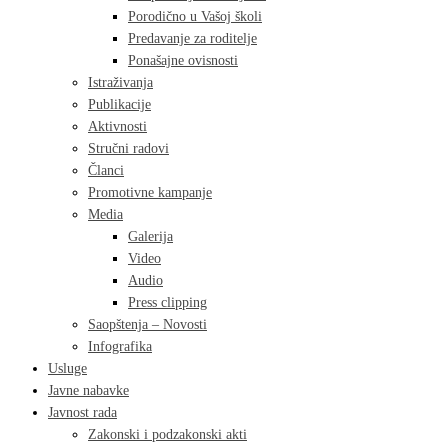
Porodično u Vašoj školi
Predavanje za roditelje
Ponašajne ovisnosti
Istraživanja
Publikacije
Aktivnosti
Stručni radovi
Članci
Promotivne kampanje
Media
Galerija
Video
Audio
Press clipping
Saopštenja – Novosti
Infografika
Usluge
Javne nabavke
Javnost rada
Zakonski i podzakonski akti