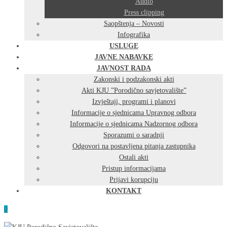
Audio
Press clipping
Saopštenja – Novosti
Infografika
USLUGE
JAVNE NABAVKE
JAVNOST RADA
Zakonski i podzakonski akti
Akti KJU ”Porodično savjetovalište”
Izvještaji, programi i planovi
Informacije o sjednicama Upravnog odbora
Informacije o sjednicama Nadzornog odbora
Sporazumi o saradnji
Odgovori na postavljena pitanja zastupnika
Ostali akti
Pristup informacijama
Prijavi korupciju
KONTAKT
0