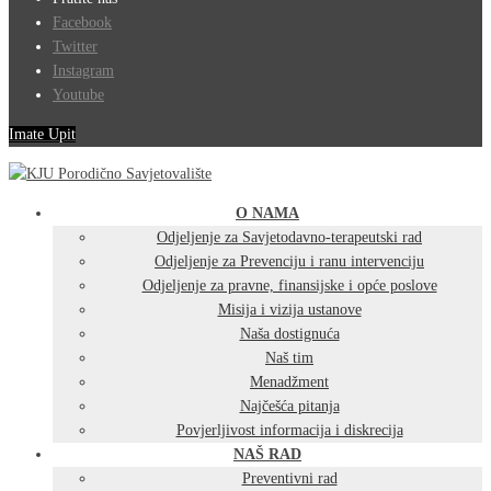
Facebook
Twitter
Instagram
Youtube
Imate Upit
O NAMA
Odjeljenje za Savjetodavno-terapeutski rad
Odjeljenje za Prevenciju i ranu intervenciju
Odjeljenje za pravne, finansijske i opće poslove
Misija i vizija ustanove
Naša dostignuća
Naš tim
Menadžment
Najčešća pitanja
Povjerljivost informacija i diskrecija
NAŠ RAD
Preventivni rad