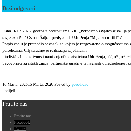
Brzi odgovori
Potpisan
Protokol
Dana 16.03.2026. godine u prostorijama KJU „Porodično savjetovalište“ je p
o
savjetovalište” Osman Šaljo i predsjednik Udruženja “Mijelom u BiH” Zlatan 
Potpisivanju je prethodio sastanak na kojem je razgovarano o mogućnostima z
saradnji
porodicama. Cilj saradnje je realizacija zajedničkih
sa
i individualnih aktivnosti namijenjenih korisnicima Udruženja, uključujući ed
Udruženjem
Sagovornici su istakli značaj partnerske saradnje te naglasili opredijeljenost z
“Mijelom
u
16 Marta, 2026
16 Marta, 2026
Posted by
porodicno
BiH”
Podijeli
Pratite nas
Pratite nas
Facebook
Twitter