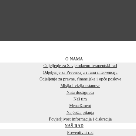
O NAMA
Odjeljenje za Savjetodavno-terapeutski rad
Odjeljenje za Prevenciju i ranu intervenciju
Odjeljenje za pravne, finansijske i opće poslove
Misija i vizija ustanove
Naša dostignuća
Naš tim
Menadžment
Najčešća pitanja
Povjerljivost informacija i diskrecija
NAŠ RAD
Preventivni rad