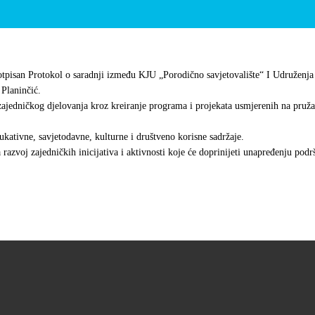
otpisan Protokol o saradnji između KJU „Porodično savjetovalište“ I Udruženj
Planinčić.
ajedničkog djelovanja kroz kreiranje programa i projekata usmjerenih na pruža
ukativne, savjetodavne, kulturne i društveno korisne sadržaje.
a razvoj zajedničkih inicijativa i aktivnosti koje će doprinijeti unapređenju pod