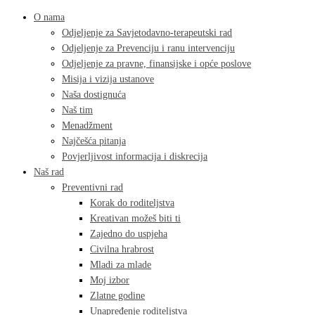
O nama
Odjeljenje za Savjetodavno-terapeutski rad
Odjeljenje za Prevenciju i ranu intervenciju
Odjeljenje za pravne, finansijske i opće poslove
Misija i vizija ustanove
Naša dostignuća
Naš tim
Menadžment
Najčešća pitanja
Povjerljivost informacija i diskrecija
Naš rad
Preventivni rad
Korak do roditeljstva
Kreativan možeš biti ti
Zajedno do uspjeha
Civilna hrabrost
Mladi za mlade
Moj izbor
Zlatne godine
Unapređenje roditeljstva