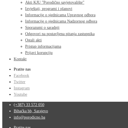
Akti KJU ”Porodično savjetovalište”
Izvještaji, programi i planovi
Informacije o sjednicama Upravnog odbora
Informacije o sjednicama Nadzornog odbora
Sporazumi o saradnji
Odgovori na postavljena pitanja zastupnika
Ostali akti
Pristup informacijama
Prijavi korupciju
Kontakt
Pratite nas
Facebook
Twitter
Instagram
Youtube
(+387) 33 572 050
Bihaćka bb, Sarajevo
info@porodicno.ba
Pratite nas