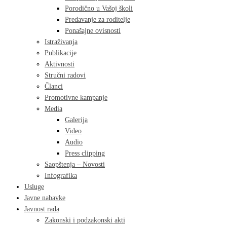
Porodično u Vašoj školi
Predavanje za roditelje
Ponašajne ovisnosti
Istraživanja
Publikacije
Aktivnosti
Stručni radovi
Članci
Promotivne kampanje
Media
Galerija
Video
Audio
Press clipping
Saopštenja – Novosti
Infografika
Usluge
Javne nabavke
Javnost rada
Zakonski i podzakonski akti