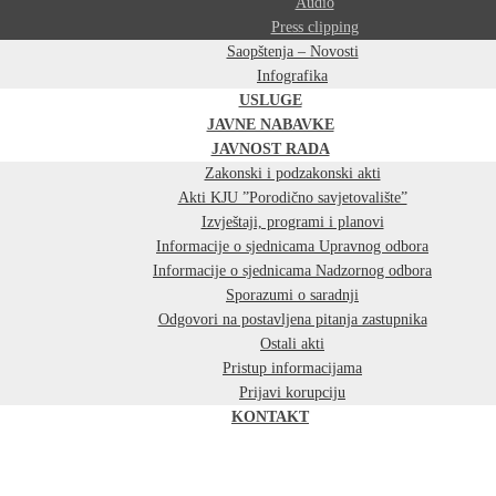
Audio
Press clipping
Saopštenja – Novosti
Infografika
USLUGE
JAVNE NABAVKE
JAVNOST RADA
Zakonski i podzakonski akti
Akti KJU ”Porodično savjetovalište”
Izvještaji, programi i planovi
Informacije o sjednicama Upravnog odbora
Informacije o sjednicama Nadzornog odbora
Sporazumi o saradnji
Odgovori na postavljena pitanja zastupnika
Ostali akti
Pristup informacijama
Prijavi korupciju
KONTAKT