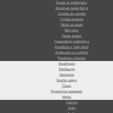
Korak do roditeljstva
Kreativan možeš biti ti
Zajedno do uspjeha
Civilna hrabrost
Mladi za mlade
Moj izbor
Zlatne godine
Unapređenje roditeljstva
Porodično u Vašoj školi
Predavanje za roditelje
Ponašajne ovisnosti
Istraživanja
Publikacije
Aktivnosti
Stručni radovi
Članci
Promotivne kampanje
Media
Galerija
Video