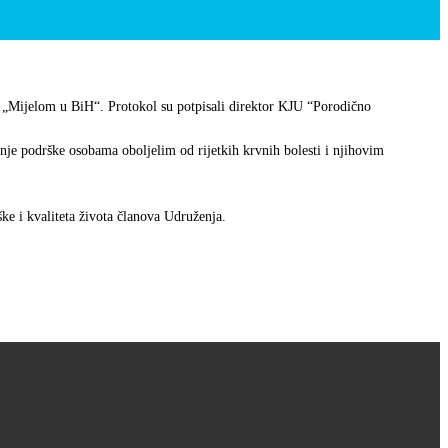
a „Mijelom u BiH“. Protokol su potpisali direktor KJU “Porodično
nje podrške osobama oboljelim od rijetkih krvnih bolesti i njihovim
rške i kvaliteta života članova Udruženja.