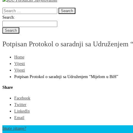
Search
for:
Search
Search:
for:
Potpisan Protokol o saradnji sa Udruženjem
Home
Vijesti
Vijesti
Potpisan Protokol o saradnji sa Udruženjem “Mijelom u BiH”
Share
Facebook
Twitter
LinkedIn
Email
Imate pitanje?