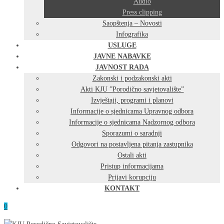
Audio
Press clipping
Saopštenja – Novosti
Infografika
USLUGE
JAVNE NABAVKE
JAVNOST RADA
Zakonski i podzakonski akti
Akti KJU ”Porodično savjetovalište”
Izvještaji, programi i planovi
Informacije o sjednicama Upravnog odbora
Informacije o sjednicama Nadzornog odbora
Sporazumi o saradnji
Odgovori na postavljena pitanja zastupnika
Ostali akti
Pristup informacijama
Prijavi korupciju
KONTAKT
0