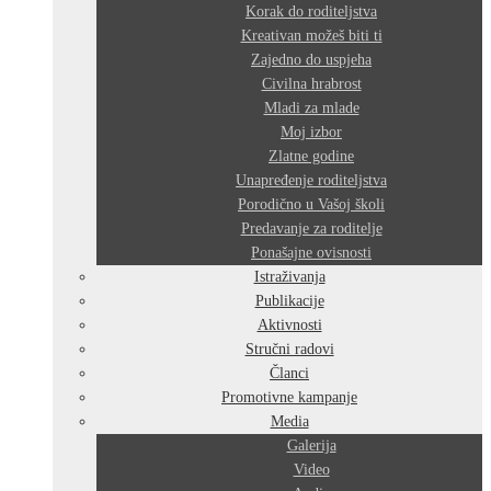
Korak do roditeljstva
Kreativan možeš biti ti
Zajedno do uspjeha
Civilna hrabrost
Mladi za mlade
Moj izbor
Zlatne godine
Unapređenje roditeljstva
Porodično u Vašoj školi
Predavanje za roditelje
Ponašajne ovisnosti
Istraživanja
Publikacije
Aktivnosti
Stručni radovi
Članci
Promotivne kampanje
Media
Galerija
Video