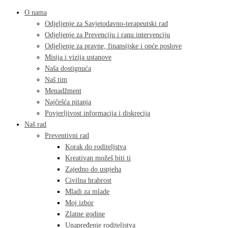
O nama
Odjeljenje za Savjetodavno-terapeutski rad
Odjeljenje za Prevenciju i ranu intervenciju
Odjeljenje za pravne, finansijske i opće poslove
Misija i vizija ustanove
Naša dostignuća
Naš tim
Menadžment
Najčešća pitanja
Povjerljivost informacija i diskrecija
Naš rad
Preventivni rad
Korak do roditeljstva
Kreativan možeš biti ti
Zajedno do uspjeha
Civilna hrabrost
Mladi za mlade
Moj izbor
Zlatne godine
Unapređenje roditeljstva