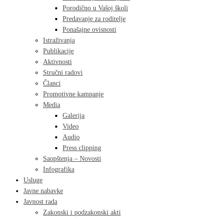
Porodično u Vašoj školi
Predavanje za roditelje
Ponašajne ovisnosti
Istraživanja
Publikacije
Aktivnosti
Stručni radovi
Članci
Promotivne kampanje
Media
Galerija
Video
Audio
Press clipping
Saopštenja – Novosti
Infografika
Usluge
Javne nabavke
Javnost rada
Zakonski i podzakonski akti