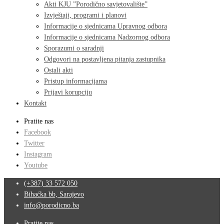
Akti KJU ”Porodično savjetovalište”
Izvještaji, programi i planovi
Informacije o sjednicama Upravnog odbora
Informacije o sjednicama Nadzornog odbora
Sporazumi o saradnji
Odgovori na postavljena pitanja zastupnika
Ostali akti
Pristup informacijama
Prijavi korupciju
Kontakt
Pratite nas
Facebook
Twitter
Instagram
Youtube
(+387) 33 572 050
Bihaćka bb, Sarajevo
info@porodicno.ba
Pratite nas