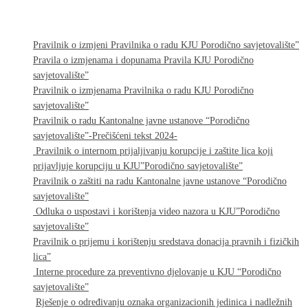
Pravilnik o izmjeni Pravilnika o radu KJU Porodično savjetovalište”
Pravila o izmjenama i dopunama Pravila KJU Porodično
savjetovalište”
Pravilnik o izmjenama Pravilnika o radu KJU Porodično
savjetovalište”
Pravilnik o radu Kantonalne javne ustanove “Porodično
savjetovalište”-Prečišćeni tekst 2024-
Pravilnik o internom prijaljivanju korupcije i zaštite lica koji
prijavljuje korupciju u KJU”Porodično savjetovalište”
Pravilnik o zaštiti na radu Kantonalne javne ustanove “Porodično
savjetovalište”
Odluka o uspostavi i korištenja video nazora u KJU”Porodično
savjetovalište”
Pravilnik o prijemu i korištenju sredstava donacija pravnih i fizičkih
lica”
Interne procedure za preventivno djelovanje u KJU “Porodično
savjetovalište”
Rješenje o određivanju oznaka organizacionih jedinica i nadležnih