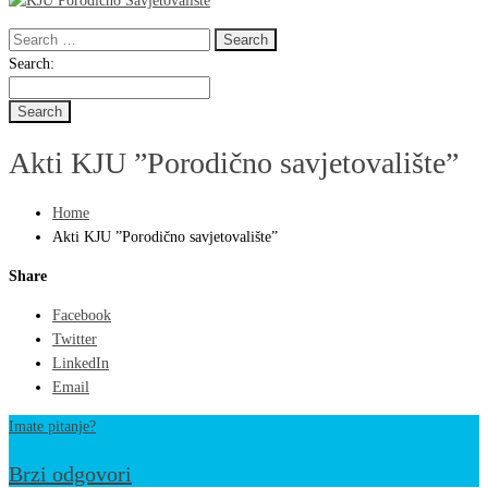
Search
for:
Search
Search:
for:
Akti KJU ”Porodično savjetovalište”
Home
Akti KJU ”Porodično savjetovalište”
Share
Facebook
Twitter
LinkedIn
Email
Imate pitanje?
Brzi odgovori