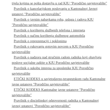
tijela kojima se pošta dostavlja u rad KJU “Porodično savjetovalište”
Pravilnik o kancelarijskom poslovanju u Kantonalnoj Javnoj
ustanovi “Porodično savjetovalište”
Pravilnik o javnim nabavkama roba, usluga i radova KJU
“Porodično savjetovalište”
Pravilnik o korištenju službenih telefona i interneta
Pravilnik o načinu korištenja službenog automobila
Pravilnik o reprezentaciji i poklonima
Pravilnik o rukovanju gotovim novcem u KJU Porodično
savjetovalište
Pravilnik o nadzoru nad stručnim radom radnika koji obavljaju
poslove socijalne zaštite u KJU Porodično savjetovalište
Pravilnik o sukobu interesa za uposlenike KJU Porodično
savjetovalište
ETIČKI KODEKS u savjetodavno-terapeutskom radu Kantonalne
javne ustanove “Porodično savjetovalište”
ETIČKI KODEKS Kantonalne javne ustanove “Porodično
savjetovalište”
Pravilnik o disciplinskoj odgovornosti radnika u Kantonalnoj
javnoj ustanovi “Porodično savjetovalište”