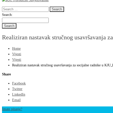
Search
for:
Search
Search:
for:
Realiziran nastavak stručnog usavršavanja za
Home
Vijesti
Vijesti
Realiziran nastavak stručnog usavršavanja za socijalne radnike u KJU„
Share
Facebook
Twitter
LinkedIn
Email
Imate pitanje?