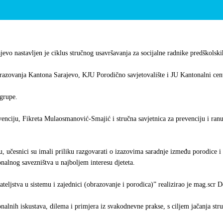
evo nastavljen je ciklus stručnog usavršavanja za socijalne radnike predškolski
obrazovanja Kantona Sarajevo, KJU Porodično savjetovalište i JU Kantonalni cent
 grupe.
venciju, Fikreta Mulaosmanović-Smajić i stručna savjetnica za prevenciju i ran
iju, učesnici su imali priliku razgovarati o izazovima saradnje između porodice
nalnog savezništva u najboljem interesu djeteta.
ljstva u sistemu i zajednici (obrazovanje i porodica)” realizirao je mag.scr D
onalnih iskustava, dilema i primjera iz svakodnevne prakse, s ciljem jačanja st