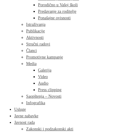
Porodično u Vašoj školi
Predavanje za roditelje
Ponašajne ovisnosti
Istraživanja
Publikacije
Aktivnosti
Stručni radovi
Članci
Promotivne kampanje
Media
Galerija
Video
Audio
Press clipping
Saopštenja – Novosti
Infografika
Usluge
Javne nabavke
Javnost rada
Zakonski i podzakonski akti