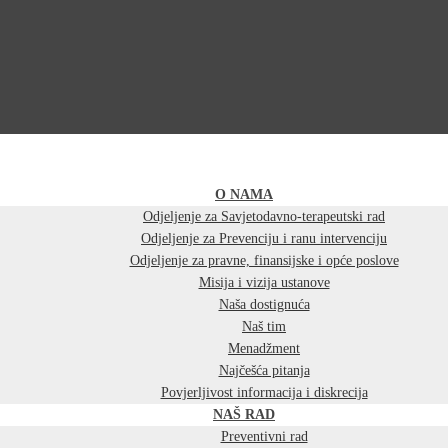
O NAMA
Odjeljenje za Savjetodavno-terapeutski rad
Odjeljenje za Prevenciju i ranu intervenciju
Odjeljenje za pravne, finansijske i opće poslove
Misija i vizija ustanove
Naša dostignuća
Naš tim
Menadžment
Najčešća pitanja
Povjerljivost informacija i diskrecija
NAŠ RAD
Preventivni rad