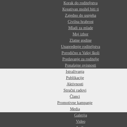
Korak do roditeljstva
Kreativan možeš biti ti
Zajedno do uspjeha
Civilna hrabrost
Mladi za mlade
Moj izbor
Zlatne godine
Unapređenje roditeljstva
Porodično u Vašoj školi
Predavanje za roditelje
Ponašajne ovisnosti
Istraživanja
Publikacije
Aktivnosti
Stručni radovi
Članci
Promotivne kampanje
Media
Galerija
Video