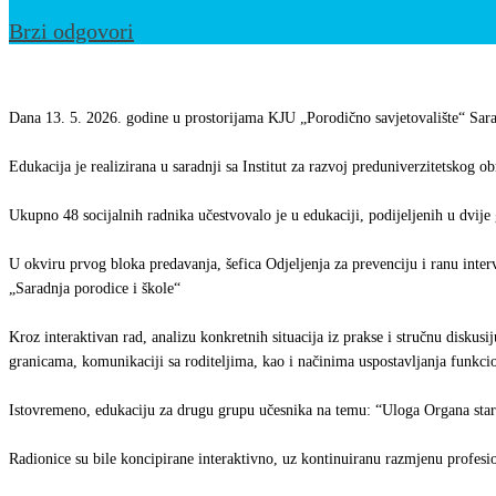
Brzi odgovori
Realiziran
nastavak
Dana 13. 5. 2026. godine u prostorijama KJU „Porodično savjetovalište“ Saraj
stručnog
Edukacija je realizirana u saradnji sa Institut za razvoj preduniverzitetskog 
usavršavanja
za
Ukupno 48 socijalnih radnika učestvovalo je u edukaciji, podijeljenih u dvije
socijalne
radnike
U okviru prvog bloka predavanja, šefica Odjeljenja za prevenciju i ranu inter
„Saradnja porodice i škole“
u
KJU„Porodično
Kroz interaktivan rad, analizu konkretnih situacija iz prakse i stručnu diskus
savjetovalište“
granicama, komunikaciji sa roditeljima, kao i načinima uspostavljanja funkcio
Sarajevo
Istovremeno, edukaciju za drugu grupu učesnika na temu: “Uloga Organa starate
Radionice su bile koncipirane interaktivno, uz kontinuiranu razmjenu profesi