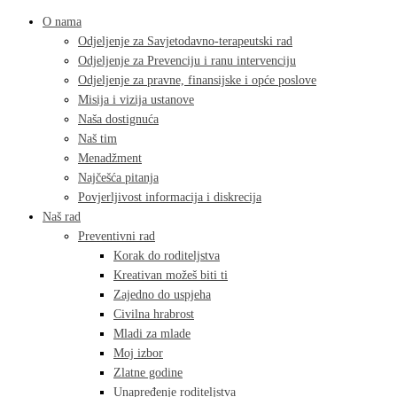
O nama
Odjeljenje za Savjetodavno-terapeutski rad
Odjeljenje za Prevenciju i ranu intervenciju
Odjeljenje za pravne, finansijske i opće poslove
Misija i vizija ustanove
Naša dostignuća
Naš tim
Menadžment
Najčešća pitanja
Povjerljivost informacija i diskrecija
Naš rad
Preventivni rad
Korak do roditeljstva
Kreativan možeš biti ti
Zajedno do uspjeha
Civilna hrabrost
Mladi za mlade
Moj izbor
Zlatne godine
Unapređenje roditeljstva