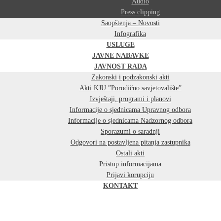
Audio
Press clipping
Saopštenja – Novosti
Infografika
USLUGE
JAVNE NABAVKE
JAVNOST RADA
Zakonski i podzakonski akti
Akti KJU ”Porodično savjetovalište”
Izvještaji, programi i planovi
Informacije o sjednicama Upravnog odbora
Informacije o sjednicama Nadzornog odbora
Sporazumi o saradnji
Odgovori na postavljena pitanja zastupnika
Ostali akti
Pristup informacijama
Prijavi korupciju
KONTAKT