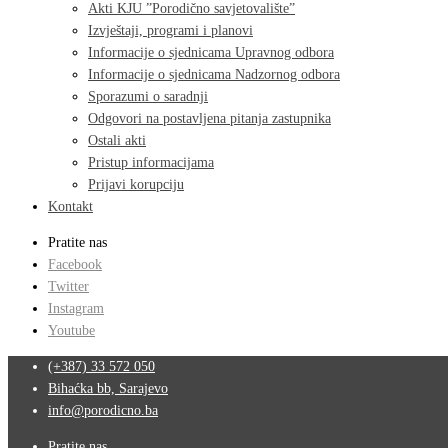
Akti KJU ”Porodično savjetovalište”
Izvještaji, programi i planovi
Informacije o sjednicama Upravnog odbora
Informacije o sjednicama Nadzornog odbora
Sporazumi o saradnji
Odgovori na postavljena pitanja zastupnika
Ostali akti
Pristup informacijama
Prijavi korupciju
Kontakt
Pratite nas
Facebook
Twitter
Instagram
Youtube
(+387) 33 572 050
Bihaćka bb, Sarajevo
info@porodicno.ba
Pratite nas