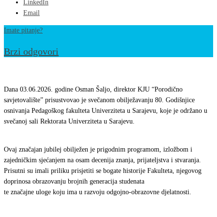
LinkedIn
Email
Imate pitanje?
Brzi odgovori
Svečano
obilježavanje
Dana 03.06.2026. godine Osman Šaljo, direktor KJU “Porodično
80.
savjetovalište” prisustvovao je svečanom obilježavanju 80. Godišnjice
osnivanja Pedagoškog fakulteta Univerziteta u Sarajevu, koje je održano u
godišnjice
svečanoj sali Rektorata Univerziteta u Sarajevu.
osnivanja
Pedagoškog
Ovaj značajan jubilej obilježen je prigodnim programom, izložbom i
fakultetaUniverziteta
zajedničkim sjećanjem na osam decenija znanja, prijateljstva i stvaranja.
u
Prisutni su imali priliku prisjetiti se bogate historije Fakulteta, njegovog
Sarajevu
doprinosa obrazovanju brojnih generacija studenata
te značajne uloge koju ima u razvoju odgojno-obrazovne djelatnosti.