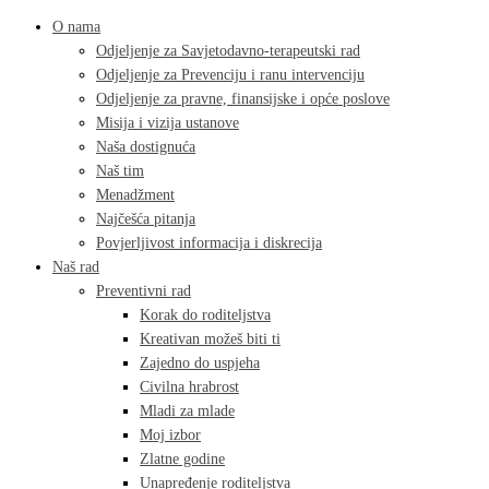
O nama
Odjeljenje za Savjetodavno-terapeutski rad
Odjeljenje za Prevenciju i ranu intervenciju
Odjeljenje za pravne, finansijske i opće poslove
Misija i vizija ustanove
Naša dostignuća
Naš tim
Menadžment
Najčešća pitanja
Povjerljivost informacija i diskrecija
Naš rad
Preventivni rad
Korak do roditeljstva
Kreativan možeš biti ti
Zajedno do uspjeha
Civilna hrabrost
Mladi za mlade
Moj izbor
Zlatne godine
Unapređenje roditeljstva