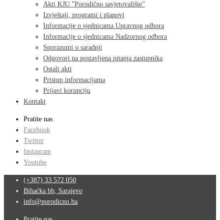
Akti KJU ”Porodično savjetovalište”
Izvještaji, programi i planovi
Informacije o sjednicama Upravnog odbora
Informacije o sjednicama Nadzornog odbora
Sporazumi o saradnji
Odgovori na postavljena pitanja zastupnika
Ostali akti
Pristup informacijama
Prijavi korupciju
Kontakt
Pratite nas
Facebook
Twitter
Instagram
Youtube
(+387) 33 572 050
Bihaćka bb, Sarajevo
info@porodicno.ba
Pratite nas