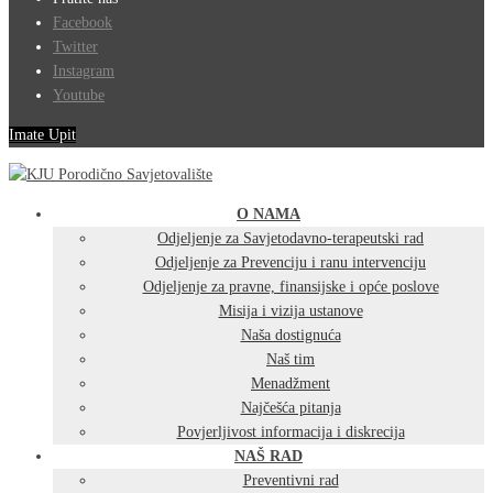
Facebook
Twitter
Instagram
Youtube
Imate Upit
O NAMA
Odjeljenje za Savjetodavno-terapeutski rad
Odjeljenje za Prevenciju i ranu intervenciju
Odjeljenje za pravne, finansijske i opće poslove
Misija i vizija ustanove
Naša dostignuća
Naš tim
Menadžment
Najčešća pitanja
Povjerljivost informacija i diskrecija
NAŠ RAD
Preventivni rad