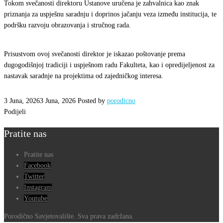
Tokom svečanosti direktoru Ustanove uručena je zahvalnica kao znak
priznanja za uspješnu saradnju i doprinos jačanju veza između institucija, te
podršku razvoju obrazovanja i stručnog rada.
Prisustvom ovoj svečanosti direktor je iskazao poštovanje prema
dugogodišnjoj tradiciji i uspješnom radu Fakulteta, kao i opredijeljenost za
nastavak saradnje na projektima od zajedničkog interesa.
3 Juna, 2026
3 Juna, 2026
Posted by
porodicno
Podijeli
Pratite nas
Pratite nas
Facebook
Twitter
Instagram
Youtube
Porodično Savjetovalište. Sva prava zadržana.