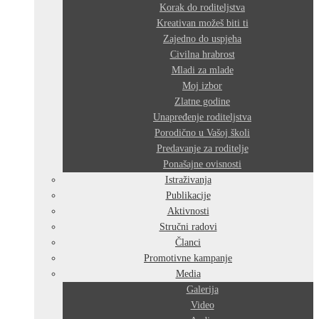
Korak do roditeljstva
Kreativan možeš biti ti
Zajedno do uspjeha
Civilna hrabrost
Mladi za mlade
Moj izbor
Zlatne godine
Unapređenje roditeljstva
Porodično u Vašoj školi
Predavanje za roditelje
Ponašajne ovisnosti
Istraživanja
Publikacije
Aktivnosti
Stručni radovi
Članci
Promotivne kampanje
Media
Galerija
Video