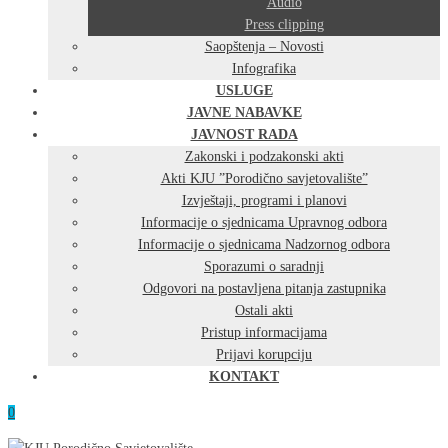
Audio
Press clipping
Saopštenja – Novosti
Infografika
USLUGE
JAVNE NABAVKE
JAVNOST RADA
Zakonski i podzakonski akti
Akti KJU ”Porodično savjetovalište”
Izvještaji, programi i planovi
Informacije o sjednicama Upravnog odbora
Informacije o sjednicama Nadzornog odbora
Sporazumi o saradnji
Odgovori na postavljena pitanja zastupnika
Ostali akti
Pristup informacijama
Prijavi korupciju
KONTAKT
0