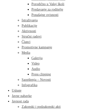
Porodično u Vašoj školi
Predavanje za roditelje
Ponašajne ovisnosti
Istraživanja
Publikacije
Aktivnosti
Stručni radovi
Članci
Promotivne kampanje
Media
Galerija
Video
Audio
Press clipping
Saopštenja – Novosti
Infografika
Usluge
Javne nabavke
Javnost rada
Zakonski i podzakonski akti