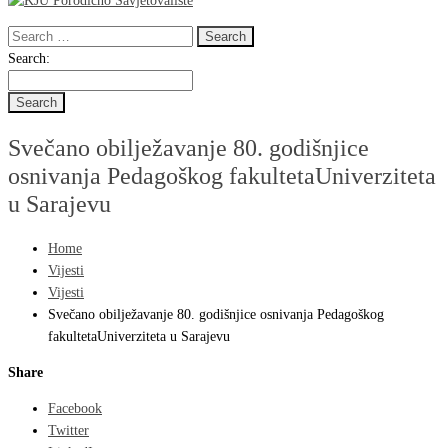
Search
for:
Search
Search:
for:
Svečano obilježavanje 80. godišnjice
osnivanja Pedagoškog fakultetaUniverziteta
u Sarajevu
Home
Vijesti
Vijesti
Svečano obilježavanje 80. godišnjice osnivanja Pedagoškog
fakultetaUniverziteta u Sarajevu
Share
Facebook
Twitter