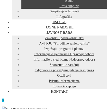
Audio
Press clipping
Saopštenja – Novosti
Infografika
USLUGE
JAVNE NABAVKE
JAVNOST RADA
Zakonski i podzakonski akti
Akti KJU ”Porodično savjetovalište”
Izvještaji, programi i planovi
Informacije o sjednicama Upravnog odbora
Informacije o sjednicama Nadzornog odbora
Sporazumi o saradnji
Odgovori na postavljena pitanja zastupnika
Ostali akti
Pristup informacijama
Prijavi korupciju
KONTAKT
0