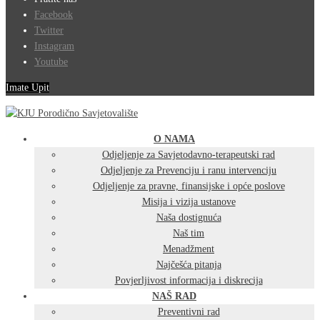
Facebook
Twitter
Instagram
Youtube
Imate Upit
O NAMA
Odjeljenje za Savjetodavno-terapeutski rad
Odjeljenje za Prevenciju i ranu intervenciju
Odjeljenje za pravne, finansijske i opće poslove
Misija i vizija ustanove
Naša dostignuća
Naš tim
Menadžment
Najčešća pitanja
Povjerljivost informacija i diskrecija
NAŠ RAD
Preventivni rad