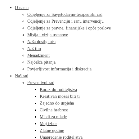
O nama
Odjeljenje za Savjetodavno-terapeutski rad
Odjeljenje za Prevenciju i ranu intervenciju
Odjeljenje za pravne, finansijske i opće poslove
Misija i vizija ustanove
Naša dostignuća
Naš tim
Menadžment
Najčešća pitanja
Povjerljivost informacija i diskrecija
Naš rad
Preventivni rad
Korak do roditeljstva
Kreativan možeš biti ti
Zajedno do uspjeha
Civilna hrabrost
Mladi za mlade
Moj izbor
Zlatne godine
Unapređenje roditeljstva