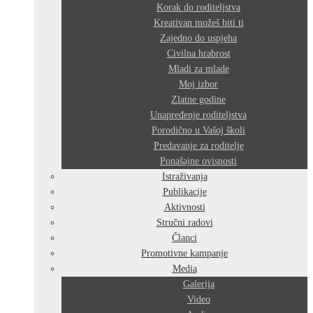
Korak do roditeljstva
Kreativan možeš biti ti
Zajedno do uspjeha
Civilna hrabrost
Mladi za mlade
Moj izbor
Zlatne godine
Unapređenje roditeljstva
Porodično u Vašoj školi
Predavanje za roditelje
Ponašajne ovisnosti
Istraživanja
Publikacije
Aktivnosti
Stručni radovi
Članci
Promotivne kampanje
Media
Galerija
Video