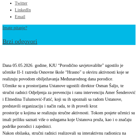
Twitter
LinkedIn
Email
Imate pitanje?
Brzi odgovori
Učenici
II-
Dana 05.05.2026. godine, KJU “Porodično savjetovalište” ugostilo je
1
učenike II-1 razreda Osnovne škole “Hrasno” u okviru aktivnosti koje se
realizuju povodom obilježavanja Međunarodnog dana porodice.
razreda
Učenike su u prostorijama Ustanove ugostili direktor Osman Šaljo, te
Osnovne
stručni radnici Odjeljenja za prevenciju i ranu intervenciju Amer Šenderović
škole
i Elmedina Tulumović-Fatić, koji su ih upoznali sa radom Ustanove,
“Hrasno”
predstavili organizaciju i način rada, te ih proveli kroz
prostorije u kojima se realizuju stručne aktivnosti. Tokom posjete učenici su
u
imali priliku saznati više o uslugama koje Ustanova pruža, kao i o značaju
posjeti
podrške porodici i zajednici.
KJU
Nakon obilaska, stručni radnici realizovali su interaktivnu radionicu na