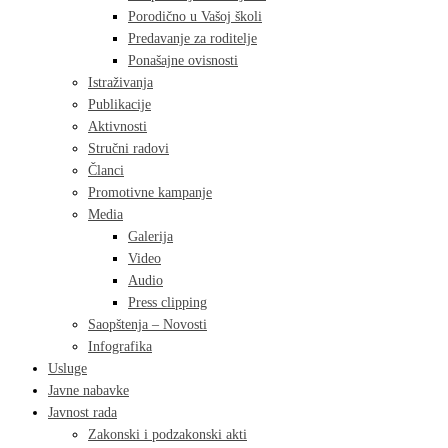
Porodično u Vašoj školi
Predavanje za roditelje
Ponašajne ovisnosti
Istraživanja
Publikacije
Aktivnosti
Stručni radovi
Članci
Promotivne kampanje
Media
Galerija
Video
Audio
Press clipping
Saopštenja – Novosti
Infografika
Usluge
Javne nabavke
Javnost rada
Zakonski i podzakonski akti