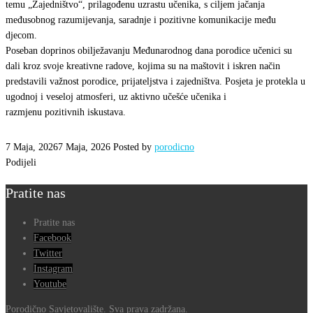
“Porodičnosavjetovalište”
temu „Zajedništvo“, prilagođenu uzrastu učenika, s ciljem jačanja
međusobnog razumijevanja, saradnje i pozitivne komunikacije među
povodom
djecom.
Međunarodnog
Poseban doprinos obilježavanju Međunarodnog dana porodice učenici su
dana
dali kroz svoje kreativne radove, kojima su na maštovit i iskren način
predstavili važnost porodice, prijateljstva i zajedništva. Posjeta je protekla u
porodice
ugodnoj i veseloj atmosferi, uz aktivno učešće učenika i
razmjenu pozitivnih iskustava.
7 Maja, 2026
7 Maja, 2026
Posted by
porodicno
Podijeli
Pratite nas
Pratite nas
Facebook
Twitter
Instagram
Youtube
Porodično Savjetovalište. Sva prava zadržana.