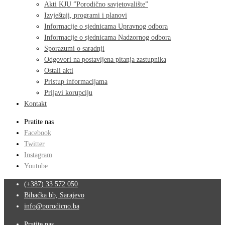
Akti KJU ”Porodično savjetovalište”
Izvještaji, programi i planovi
Informacije o sjednicama Upravnog odbora
Informacije o sjednicama Nadzornog odbora
Sporazumi o saradnji
Odgovori na postavljena pitanja zastupnika
Ostali akti
Pristup informacijama
Prijavi korupciju
Kontakt
Pratite nas
Facebook
Twitter
Instagram
Youtube
(+387) 33 572 050
Bihaćka bb, Sarajevo
info@porodicno.ba
Pratite nas