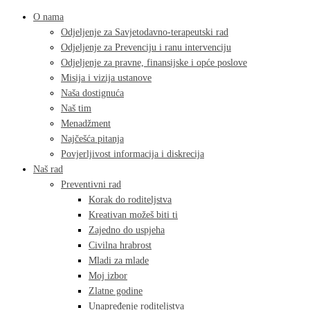
O nama
Odjeljenje za Savjetodavno-terapeutski rad
Odjeljenje za Prevenciju i ranu intervenciju
Odjeljenje za pravne, finansijske i opće poslove
Misija i vizija ustanove
Naša dostignuća
Naš tim
Menadžment
Najčešća pitanja
Povjerljivost informacija i diskrecija
Naš rad
Preventivni rad
Korak do roditeljstva
Kreativan možeš biti ti
Zajedno do uspjeha
Civilna hrabrost
Mladi za mlade
Moj izbor
Zlatne godine
Unapređenje roditeljstva