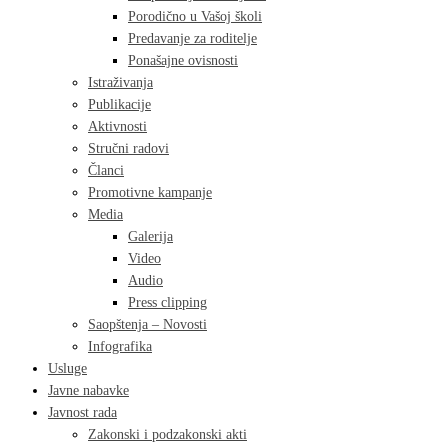
Porodično u Vašoj školi
Predavanje za roditelje
Ponašajne ovisnosti
Istraživanja
Publikacije
Aktivnosti
Stručni radovi
Članci
Promotivne kampanje
Media
Galerija
Video
Audio
Press clipping
Saopštenja – Novosti
Infografika
Usluge
Javne nabavke
Javnost rada
Zakonski i podzakonski akti