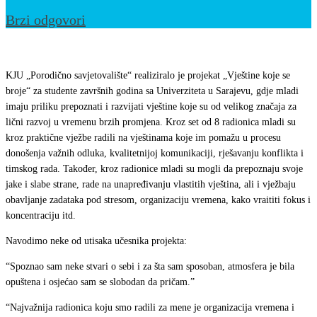
Brzi odgovori
Završen
projekat
KJU „Porodično savjetovalište“ realiziralo je projekat „Vještine koje se
„Vještine
broje“ za studente završnih godina sa Univerziteta u Sarajevu, gdje mladi
imaju priliku prepoznati i razvijati vještine koje su od velikog značaja za
koje
lični razvoj u vremenu brzih promjena. Kroz set od 8 radionica mladi su
se
kroz praktične vježbe radili na vještinama koje im pomažu u procesu
broje“
donošenja važnih odluka, kvalitetnijoj komunikaciji, rješavanju konflikta i
timskog rada. Također, kroz radionice mladi su mogli da prepoznaju svoje
jake i slabe strane, rade na unapređivanju vlastitih vještina, ali i vježbaju
obavljanje zadataka pod stresom, organizaciju vremena, kako vraititi fokus i
koncentraciju itd.
Navodimo neke od utisaka učesnika projekta:
“Spoznao sam neke stvari o sebi i za šta sam sposoban, atmosfera je bila
opuštena i osjećao sam se slobodan da pričam.”
“Najvažnija radionica koju smo radili za mene je organizacija vremena i