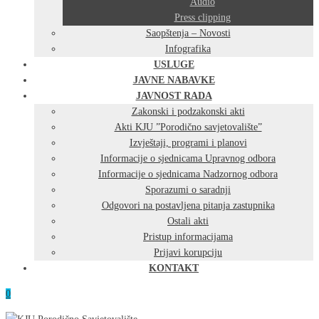
Audio
Press clipping
Saopštenja – Novosti
Infografika
USLUGE
JAVNE NABAVKE
JAVNOST RADA
Zakonski i podzakonski akti
Akti KJU ”Porodično savjetovalište”
Izvještaji, programi i planovi
Informacije o sjednicama Upravnog odbora
Informacije o sjednicama Nadzornog odbora
Sporazumi o saradnji
Odgovori na postavljena pitanja zastupnika
Ostali akti
Pristup informacijama
Prijavi korupciju
KONTAKT
0