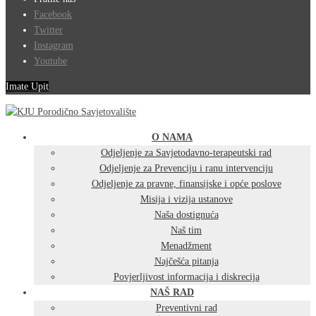
Facebook
Twitter
Instagram
Youtube
Imate Upit
O NAMA
Odjeljenje za Savjetodavno-terapeutski rad
Odjeljenje za Prevenciju i ranu intervenciju
Odjeljenje za pravne, finansijske i opće poslove
Misija i vizija ustanove
Naša dostignuća
Naš tim
Menadžment
Najčešća pitanja
Povjerljivost informacija i diskrecija
NAŠ RAD
Preventivni rad