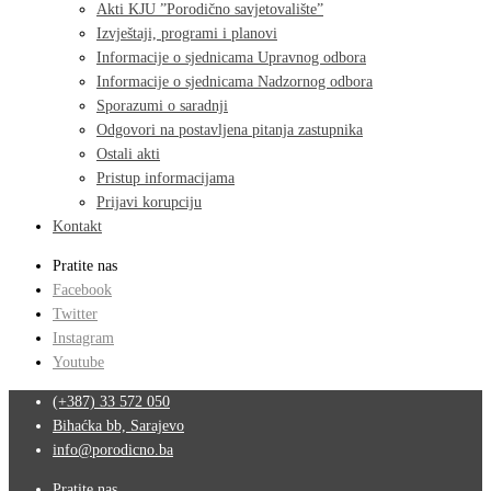
Akti KJU ”Porodično savjetovalište”
Izvještaji, programi i planovi
Informacije o sjednicama Upravnog odbora
Informacije o sjednicama Nadzornog odbora
Sporazumi o saradnji
Odgovori na postavljena pitanja zastupnika
Ostali akti
Pristup informacijama
Prijavi korupciju
Kontakt
Pratite nas
Facebook
Twitter
Instagram
Youtube
(+387) 33 572 050
Bihaćka bb, Sarajevo
info@porodicno.ba
Pratite nas