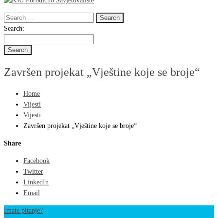
Search
for:
Search
Search:
for:
Završen projekat „Vještine koje se broje“
Home
Vijesti
Vijesti
Završen projekat „Vještine koje se broje“
Share
Facebook
Twitter
LinkedIn
Email
Imate pitanje?