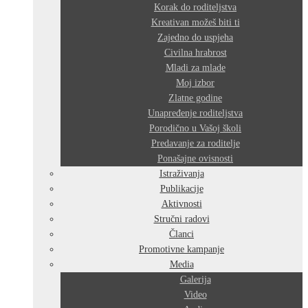
Korak do roditeljstva
Kreativan možeš biti ti
Zajedno do uspjeha
Civilna hrabrost
Mladi za mlade
Moj izbor
Zlatne godine
Unapređenje roditeljstva
Porodično u Vašoj školi
Predavanje za roditelje
Ponašajne ovisnosti
Istraživanja
Publikacije
Aktivnosti
Stručni radovi
Članci
Promotivne kampanje
Media
Galerija
Video