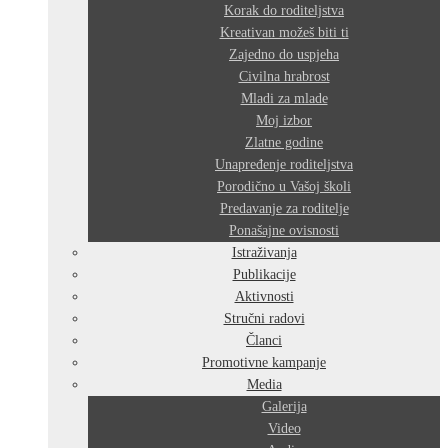
Korak do roditeljstva
Kreativan možeš biti ti
Zajedno do uspjeha
Civilna hrabrost
Mladi za mlade
Moj izbor
Zlatne godine
Unapređenje roditeljstva
Porodično u Vašoj školi
Predavanje za roditelje
Ponašajne ovisnosti
Istraživanja
Publikacije
Aktivnosti
Stručni radovi
Članci
Promotivne kampanje
Media
Galerija
Video