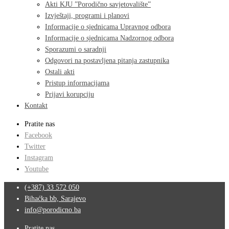
Akti KJU ”Porodično savjetovalište”
Izvještaji, programi i planovi
Informacije o sjednicama Upravnog odbora
Informacije o sjednicama Nadzornog odbora
Sporazumi o saradnji
Odgovori na postavljena pitanja zastupnika
Ostali akti
Pristup informacijama
Prijavi korupciju
Kontakt
Pratite nas
Facebook
Twitter
Instagram
Youtube
(+387) 33 572 050
Bihaćka bb, Sarajevo
info@porodicno.ba
Pratite nas