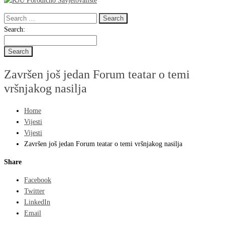
Search
for:
Search
Search:
for:
Završen još jedan Forum teatar o temi
vršnjakog nasilja
Home
Vijesti
Vijesti
Završen još jedan Forum teatar o temi vršnjakog nasilja
Share
Facebook
Twitter
LinkedIn
Email