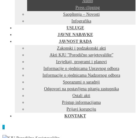
Audio
Press clipping
Saopštenja – Novosti
Infografika
USLUGE
JAVNE NABAVKE
JAVNOST RADA
Zakonski i podzakonski akti
Akti KJU ”Porodično savjetovalište”
Izvještaji, programi i planovi
Informacije o sjednicama Upravnog odbora
Informacije o sjednicama Nadzornog odbora
Sporazumi o saradnji
Odgovori na postavljena pitanja zastupnika
Ostali akti
Pristup informacijama
Prijavi korupciju
KONTAKT
0