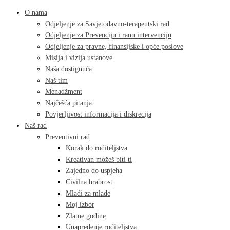
O nama
Odjeljenje za Savjetodavno-terapeutski rad
Odjeljenje za Prevenciju i ranu intervenciju
Odjeljenje za pravne, finansijske i opće poslove
Misija i vizija ustanove
Naša dostignuća
Naš tim
Menadžment
Najčešća pitanja
Povjerljivost informacija i diskrecija
Naš rad
Preventivni rad
Korak do roditeljstva
Kreativan možeš biti ti
Zajedno do uspjeha
Civilna hrabrost
Mladi za mlade
Moj izbor
Zlatne godine
Unapređenje roditeljstva