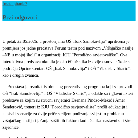
Imate pitanje?
Brzi odgovori
Završen
još
U petak 22.05.2026. u prostorijama OŠ „Isak Samokovlija“ upriličena je
jedan
premijera još jedne predstava Forum teatra pod nazivom „Vršnjačko nasilje
–NE u mojoj školi“ u organizaciji KJU “Porodično savjetovalište”. Ova
Forum
interaktivna predstava okupila je oko 60 učenika iz dvije osnovne škole s
teatar
područja Općine Centar: OŠ „Isak Samokovlija“ i OŠ “Vladislav Skarić”,
o
kao i drugih zvanica.
temi
Predstava je rezultat istoimenog preventivnog programa koji se provodi u
vršnjakog
OŠ “Isak Samokovlija” i OŠ “Vladislav Skarić”, a odakle su i glavni akteri
nasilja
predstave sa kojim su stručni savjetnici Dženana Pindžo-Mekić i Amer
Šenderović, treneri iz KJU “Porodično savjetovalište” prošli edukaciju i
napisali scenarije za dvije priče s ciljem podizanja svijesti o problemu
vršnjačkog nasilja i jačanja zaštitnih faktora kod učenika, nastavnika i šire
zajednice.