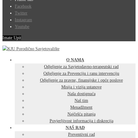
Facebook
Twitter
Instagram
Youtube
Imate Upit
O NAMA
Odjeljenje za Savjetodavno-terapeutski rad
Odjeljenje za Prevenciju i ranu intervenciju
Odjeljenje za pravne, finansijske i opće poslove
Misija i vizija ustanove
Naša dostignuća
Naš tim
Menadžment
Najčešća pitanja
Povjerljivost informacija i diskrecija
NAŠ RAD
Preventivni rad