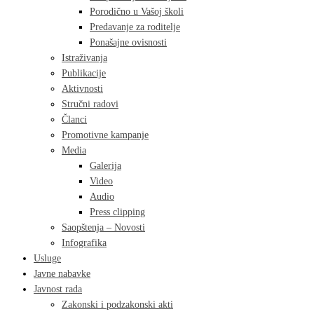
Porodično u Vašoj školi
Predavanje za roditelje
Ponašajne ovisnosti
Istraživanja
Publikacije
Aktivnosti
Stručni radovi
Članci
Promotivne kampanje
Media
Galerija
Video
Audio
Press clipping
Saopštenja – Novosti
Infografika
Usluge
Javne nabavke
Javnost rada
Zakonski i podzakonski akti