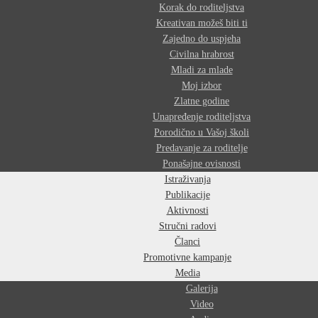
Korak do roditeljstva
Kreativan možeš biti ti
Zajedno do uspjeha
Civilna hrabrost
Mladi za mlade
Moj izbor
Zlatne godine
Unapređenje roditeljstva
Porodično u Vašoj školi
Predavanje za roditelje
Ponašajne ovisnosti
Istraživanja
Publikacije
Aktivnosti
Stručni radovi
Članci
Promotivne kampanje
Media
Galerija
Video