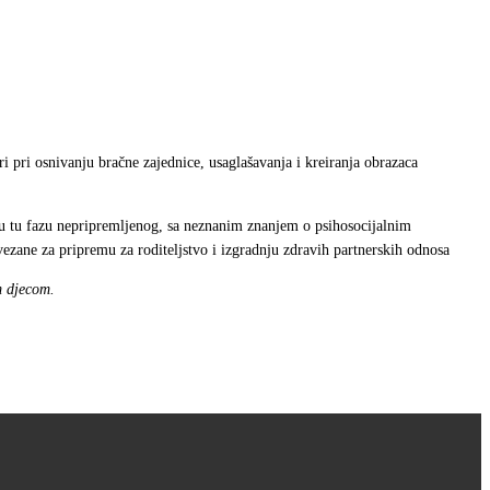
i pri osnivanju bračne zajednice, usaglašavanja i kreiranja obrazaca
e u tu fazu nepripremljenog, sa neznanim znanjem o psihosocijalnim
zane za pripremu za roditeljstvo i izgradnju zdravih partnerskih odnosa
m djecom.