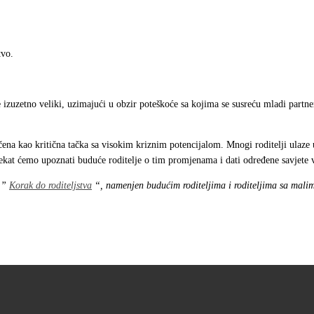
tvo.
 izuzetno veliki, uzimajući u obzir poteškoće sa kojima se susreću mladi partner
ačena kao kritična tačka sa visokim kriznim potencijalom. Mnogi roditelji ulaz
kat ćemo upoznati buduće roditelje o tim promjenama i dati određene savjete ve
k ”
Korak do roditeljstva
“, namenjen budućim roditeljima i roditeljima sa mali