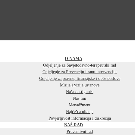
O NAMA
Odjeljenje za Savjetodavno-terapeutski rad
Odjeljenje za Prevenciju i ranu intervenciju
Odjeljenje za pravne, finansijske i opće poslove
Misija i vizija ustanove
Naša dostignuća
Naš tim
Menadžment
Najčešća pitanja
Povjerljivost informacija i diskrecija
NAŠ RAD
Preventivni rad