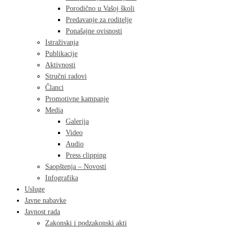
Porodično u Vašoj školi
Predavanje za roditelje
Ponašajne ovisnosti
Istraživanja
Publikacije
Aktivnosti
Stručni radovi
Članci
Promotivne kampanje
Media
Galerija
Video
Audio
Press clipping
Saopštenja – Novosti
Infografika
Usluge
Javne nabavke
Javnost rada
Zakonski i podzakonski akti