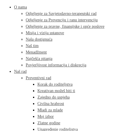
O nama
Odjeljenje za Savjetodavno-terapeutski rad
Odjeljenje za Prevenciju i ranu intervenciju
Odjeljenje za pravne, finansijske i opće poslove
Misija i vizija ustanove
Naša dostignuća
Naš tim
Menadžment
Najčešća pitanja
Povjerljivost informacija i diskrecija
Naš rad
Preventivni rad
Korak do roditeljstva
Kreativan možeš biti ti
Zajedno do uspjeha
Civilna hrabrost
Mladi za mlade
Moj izbor
Zlatne godine
Unapređenje roditeljstva