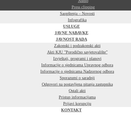
Audio
Press clipping
Saopštenja – Novosti
Infografika
USLUGE
JAVNE NABAVKE
JAVNOST RADA
Zakonski i podzakonski akti
Akti KJU ”Porodično savjetovalište”
Izvještaji, programi i planovi
Informacije o sjednicama Upravnog odbora
Informacije o sjednicama Nadzornog odbora
Sporazumi o saradnji
Odgovori na postavljena pitanja zastupnika
Ostali akti
Pristup informacijama
Prijavi korupciju
KONTAKT