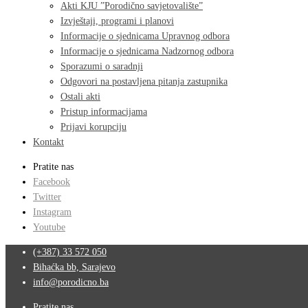
Akti KJU ”Porodično savjetovalište”
Izvještaji, programi i planovi
Informacije o sjednicama Upravnog odbora
Informacije o sjednicama Nadzornog odbora
Sporazumi o saradnji
Odgovori na postavljena pitanja zastupnika
Ostali akti
Pristup informacijama
Prijavi korupciju
Kontakt
Pratite nas
Facebook
Twitter
Instagram
Youtube
(+387) 33 572 050
Bihaćka bb, Sarajevo
info@porodicno.ba
Pratite nas