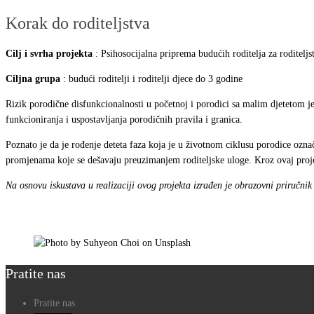
Korak do roditeljstva
Cilj i svrha projekta
: Psihosocijalna priprema budućih roditelja za roditeljs
Ciljna grupa
: budući roditelji i roditelji djece do 3 godine
Rizik porodične disfunkcionalnosti u početnoj i porodici sa malim djetetom je
funkcioniranja i uspostavljanja porodičnih pravila i granica.
Poznato je da je rođenje deteta faza koja je u životnom ciklusu porodice ozn
promjenama koje se dešavaju preuzimanjem roditeljske uloge. Kroz ovaj proje
Na osnovu iskustava u realizaciji ovog projekta izrađen je obrazovni priručni
Pratite nas
Pratite nas