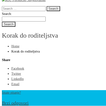
Search
for:
Search
Search:
for:
Korak do roditeljstva
Home
Korak do roditeljstva
Share
Facebook
Twitter
LinkedIn
Email
Imate pitanje?
Brzi odgovori