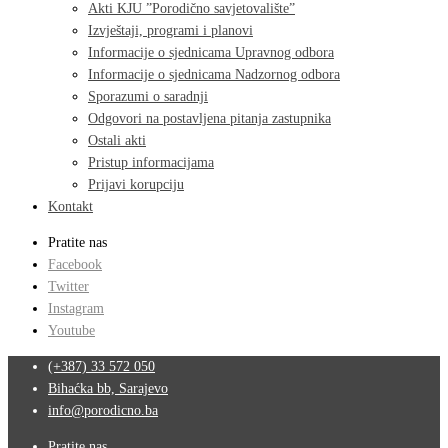
Akti KJU ”Porodično savjetovalište”
Izvještaji, programi i planovi
Informacije o sjednicama Upravnog odbora
Informacije o sjednicama Nadzornog odbora
Sporazumi o saradnji
Odgovori na postavljena pitanja zastupnika
Ostali akti
Pristup informacijama
Prijavi korupciju
Kontakt
Pratite nas
Facebook
Twitter
Instagram
Youtube
(+387) 33 572 050
Bihaćka bb, Sarajevo
info@porodicno.ba
Pratite nas