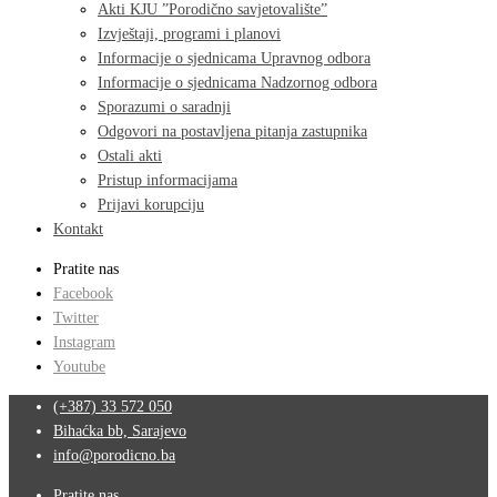
Akti KJU ”Porodično savjetovalište”
Izvještaji, programi i planovi
Informacije o sjednicama Upravnog odbora
Informacije o sjednicama Nadzornog odbora
Sporazumi o saradnji
Odgovori na postavljena pitanja zastupnika
Ostali akti
Pristup informacijama
Prijavi korupciju
Kontakt
Pratite nas
Facebook
Twitter
Instagram
Youtube
(+387) 33 572 050
Bihaćka bb, Sarajevo
info@porodicno.ba
Pratite nas