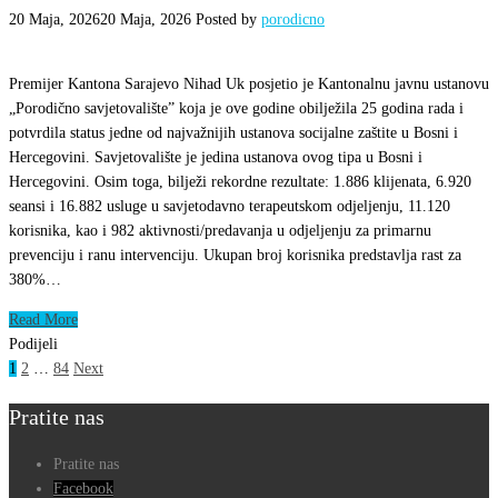
20 Maja, 2026
20 Maja, 2026
Posted by
porodicno
Premijer Kantona Sarajevo Nihad Uk posjetio je Kantonalnu javnu ustanovu
„Porodično savjetovalište” koja je ove godine obilježila 25 godina rada i
potvrdila status jedne od najvažnijih ustanova socijalne zaštite u Bosni i
Hercegovini. Savjetovalište je jedina ustanova ovog tipa u Bosni i
Hercegovini. Osim toga, bilježi rekordne rezultate: 1.886 klijenata, 6.920
seansi i 16.882 usluge u savjetodavno terapeutskom odjeljenju, 11.120
korisnika, kao i 982 aktivnosti/predavanja u odjeljenju za primarnu
prevenciju i ranu intervenciju. Ukupan broj korisnika predstavlja rast za
380%…
Read More
Podijeli
1
2
…
84
Next
Pratite nas
Pratite nas
Facebook