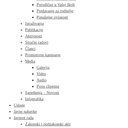
Porodično u Vašoj školi
Predavanje za roditelje
Ponašajne ovisnosti
Istraživanja
Publikacije
Aktivnosti
Stručni radovi
Članci
Promotivne kampanje
Media
Galerija
Video
Audio
Press clipping
Saopštenja – Novosti
Infografika
Usluge
Javne nabavke
Javnost rada
Zakonski i podzakonski akti