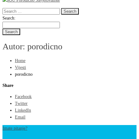
Search
for:
Search
Search:
for:
Autor:
porodicno
Home
Vijesti
porodicno
Share
Facebook
Twitter
LinkedIn
Email
Imate pitanje?