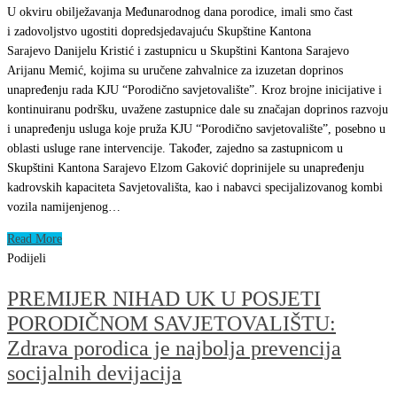
U okviru obilježavanja Međunarodnog dana porodice, imali smo čast
i zadovoljstvo ugostiti dopredsjedavajuću Skupštine Kantona
Sarajevo Danijelu Kristić i zastupnicu u Skupštini Kantona Sarajevo
Arijanu Memić, kojima su uručene zahvalnice za izuzetan doprinos
unapređenju rada KJU “Porodično savjetovalište”. Kroz brojne inicijative i
kontinuiranu podršku, uvažene zastupnice dale su značajan doprinos razvoju
i unapređenju usluga koje pruža KJU “Porodično savjetovalište”, posebno u
oblasti usluge rane intervencije. Također, zajedno sa zastupnicom u
Skupštini Kantona Sarajevo Elzom Gaković doprinijele su unapređenju
kadrovskih kapaciteta Savjetovališta, kao i nabavci specijalizovanog kombi
vozila namijenjenog…
Read More
Podijeli
PREMIJER NIHAD UK U POSJETI
PORODIČNOM SAVJETOVALIŠTU:
Zdrava porodica je najbolja prevencija
socijalnih devijacija