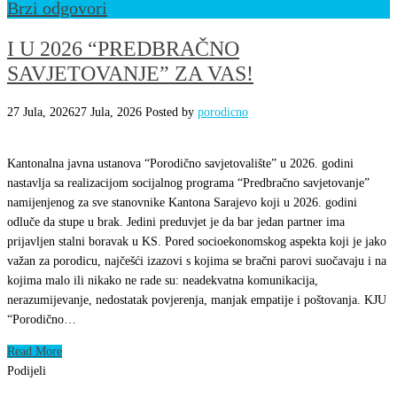
Brzi odgovori
I U 2026 “PREDBRAČNO
SAVJETOVANJE” ZA VAS!
27 Jula, 2026
27 Jula, 2026
Posted by
porodicno
Kantonalna javna ustanova “Porodično savjetovalište” u 2026. godini
nastavlja sa realizacijom socijalnog programa “Predbračno savjetovanje”
namijenjenog za sve stanovnike Kantona Sarajevo koji u 2026. godini
odluče da stupe u brak. Jedini preduvjet je da bar jedan partner ima
prijavljen stalni boravak u KS. Pored socioekonomskog aspekta koji je jako
važan za porodicu, najčešći izazovi s kojima se bračni parovi suočavaju i na
kojima malo ili nikako ne rade su: neadekvatna komunikacija,
nerazumijevanje, nedostatak povjerenja, manjak empatije i poštovanja. KJU
“Porodično…
Read More
Podijeli