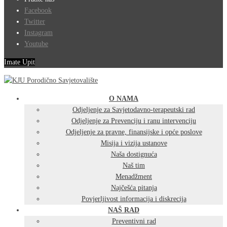
Facebook
Twitter
Instagram
Youtube
Imate Upit
O NAMA
Odjeljenje za Savjetodavno-terapeutski rad
Odjeljenje za Prevenciju i ranu intervenciju
Odjeljenje za pravne, finansijske i opće poslove
Misija i vizija ustanove
Naša dostignuća
Naš tim
Menadžment
Najčešća pitanja
Povjerljivost informacija i diskrecija
NAŠ RAD
Preventivni rad