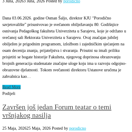
3 Juna, 2026
3 Juna, 2026
Posted by
porodicno
Dana 03.06.2026. godine Osman Šaljo, direktor KJU “Porodično
savjetovalište” prisustvovao je svečanom obilježavanju 80. Godišnjice
osnivanja Pedagoškog fakulteta Univerziteta u Sarajevu, koje je održano u
svečanoj sali Rektorata Univerziteta u Sarajevu. Ovaj značajan jubilej
obilježen je prigodnim programom, izložbom i zajedničkim sjećanjem na
osam decenija znanja, prijateljstva i stvaranja. Prisutni su imali priliku
prisjetiti se bogate historije Fakulteta, njegovog doprinosa obrazovanju
brojnih generacija studenatate značajne uloge koju ima u razvoju odgojno-
obrazovne djelatnosti. Tokom svečanosti direktoru Ustanove uručena je
zahvalnica kao…
Read More
Podijeli
Završen još jedan Forum teatar o temi
vršnjakog nasilja
25 Maja, 2026
25 Maja, 2026
Posted by
porodicno