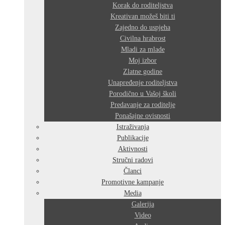
Korak do roditeljstva
Kreativan možeš biti ti
Zajedno do uspjeha
Civilna hrabrost
Mladi za mlade
Moj izbor
Zlatne godine
Unapređenje roditeljstva
Porodično u Vašoj školi
Predavanje za roditelje
Ponašajne ovisnosti
Istraživanja
Publikacije
Aktivnosti
Stručni radovi
Članci
Promotivne kampanje
Media
Galerija
Video