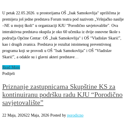
U petak 22.05.2026. u prostorijama OŠ „Isak Samokovlija“ upriličena je
premijera još jedne predstava Forum teatra pod nazivom „Vršnjačko nasilje
–NE u mojoj školi“ u organizaciji KJU “Porodično savjetovalište”. Ova
interaktivna predstava okupila je oko 60 učenika iz dvije osnovne škole s
područja Općine Centar: OŠ „Isak Samokovlija“ i OŠ “Vladislav Skarić”,
kao i drugih zvanica. Predstava je rezultat istoimenog preventivnog
programa koji se provodi u OŠ “Isak Samokovlija” i OŠ “Vladislav
Skarić”, a odakle su i glavni akteri predstave…
Read More
Podijeli
Priznanje zastupnicama Skupštine KS za
kontinuiranu podršku radu KJU “Porodično
savjetovalište”
22 Maja, 2026
22 Maja, 2026
Posted by
porodicno