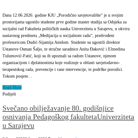
Dana 12.06.2026. godine KJU „Porodično savjetovalište“ je u svojim
prostorijama ugostilo studente prve godine master studija sa Odsjeka za
socijalni rad Fakulteta političkih nauka Univerziteta u Sarajevu, u okviru
nastavnog predmeta „Medijacija u socijalnom radu“, predvođeni
profesoricom Dudić-Sijamija Anidom. Studente su ugostili direktor
Ustanove Osman Šaljo, te stručne saradnice Anita Đaković i Elmedina
Tulumović-Fatić, koji su ih upoznali sa radom Ustanove, njenom
organizacijom i djelatnostima koje realizuje u oblasti savjetodavno-
terapeutskog rada, prevencije i rane intervencije, te podrške porodici.
Tokom posjete…
Read More
Podijeli
Svečano obilježavanje 80. godišnjice
osnivanja Pedagoškog fakultetaUniverziteta
u Sarajevu