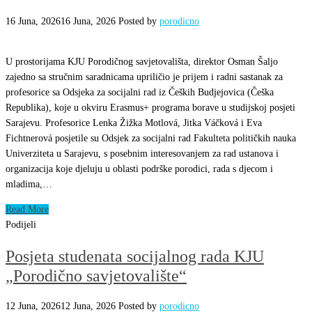
16 Juna, 2026
16 Juna, 2026
Posted by
porodicno
U prostorijama KJU Porodičnog savjetovališta, direktor Osman Šaljo
zajedno sa stručnim saradnicama upriličio je prijem i radni sastanak za
profesorice sa Odsjeka za socijalni rad iz Čeških Budjejovica (Češka
Republika), koje u okviru Erasmus+ programa borave u studijskoj posjeti
Sarajevu. Profesorice Lenka Žižka Motlová, Jitka Váčková i Eva
Fichtnerová posjetile su Odsjek za socijalni rad Fakulteta političkih nauka
Univerziteta u Sarajevu, s posebnim interesovanjem za rad ustanova i
organizacija koje djeluju u oblasti podrške porodici, rada s djecom i
mladima,…
Read More
Podijeli
Posjeta studenata socijalnog rada KJU
„Porodično savjetovalište“
12 Juna, 2026
12 Juna, 2026
Posted by
porodicno