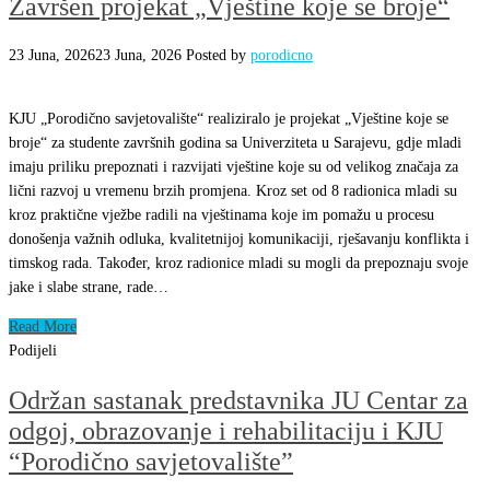
Završen projekat „Vještine koje se broje“
23 Juna, 2026
23 Juna, 2026
Posted by
porodicno
KJU „Porodično savjetovalište“ realiziralo je projekat „Vještine koje se
broje“ za studente završnih godina sa Univerziteta u Sarajevu, gdje mladi
imaju priliku prepoznati i razvijati vještine koje su od velikog značaja za
lični razvoj u vremenu brzih promjena. Kroz set od 8 radionica mladi su
kroz praktične vježbe radili na vještinama koje im pomažu u procesu
donošenja važnih odluka, kvalitetnijoj komunikaciji, rješavanju konflikta i
timskog rada. Također, kroz radionice mladi su mogli da prepoznaju svoje
jake i slabe strane, rade…
Read More
Podijeli
Održan sastanak predstavnika JU Centar za
odgoj, obrazovanje i rehabilitaciju i KJU
“Porodično savjetovalište”