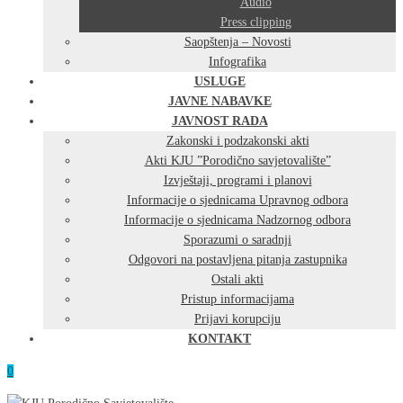
Audio
Press clipping
Saopštenja – Novosti
Infografika
USLUGE
JAVNE NABAVKE
JAVNOST RADA
Zakonski i podzakonski akti
Akti KJU ”Porodično savjetovalište”
Izvještaji, programi i planovi
Informacije o sjednicama Upravnog odbora
Informacije o sjednicama Nadzornog odbora
Sporazumi o saradnji
Odgovori na postavljena pitanja zastupnika
Ostali akti
Pristup informacijama
Prijavi korupciju
KONTAKT
0