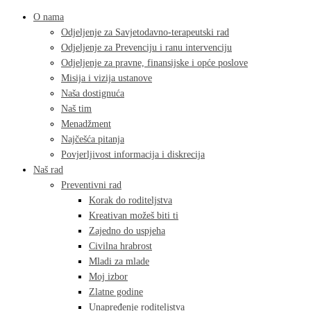
O nama
Odjeljenje za Savjetodavno-terapeutski rad
Odjeljenje za Prevenciju i ranu intervenciju
Odjeljenje za pravne, finansijske i opće poslove
Misija i vizija ustanove
Naša dostignuća
Naš tim
Menadžment
Najčešća pitanja
Povjerljivost informacija i diskrecija
Naš rad
Preventivni rad
Korak do roditeljstva
Kreativan možeš biti ti
Zajedno do uspjeha
Civilna hrabrost
Mladi za mlade
Moj izbor
Zlatne godine
Unapređenje roditeljstva