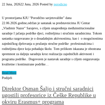
22 Juna, 2026
22 Juna, 2026
Posted by
porodicno
U prostorijama KJU “Porodično savjetovalište” dana
22.06.2026.godine,održan je sastanak sa predstavnicima JU Centar
„Vladimir Nazor“ Sarajevo, s ciljem unapređenja međuinstitucionalne
saradnje I jačanja podrške djeci, roditeljima i stručnim saradnicima. Tokom
sastanka razgovarano je o dosadašnjim aktivnostima, kao i o mogućnostima
zajedničkog djelovanja u pružanju stručne podrške profesionalcima i
roditeljima djece koja pohađaju školu. Tom prilikom iskazana je obostrana
spremnost za daljnju saradnju kroz realizaciju zajedničkih aktivnosti i
programa podrške. Dogovoren je nastavak saradnje s ciljem osiguravanja
kvalitetne i kontinuirane podrške…
Read More
Podijeli
Direktor Osman Šaljo i stručni saradnici
ugostili profesorice iz Češke Republike u
okviru Erasmus+ programa