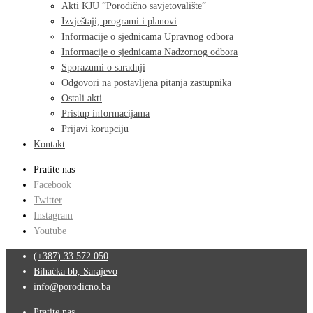
Akti KJU ”Porodično savjetovalište”
Izvještaji, programi i planovi
Informacije o sjednicama Upravnog odbora
Informacije o sjednicama Nadzornog odbora
Sporazumi o saradnji
Odgovori na postavljena pitanja zastupnika
Ostali akti
Pristup informacijama
Prijavi korupciju
Kontakt
Pratite nas
Facebook
Twitter
Instagram
Youtube
(+387) 33 572 050
Bihaćka bb, Sarajevo
info@porodicno.ba
Pratite nas