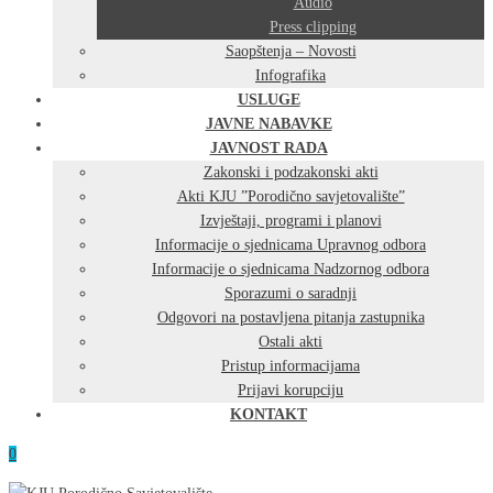
Audio
Press clipping
Saopštenja – Novosti
Infografika
USLUGE
JAVNE NABAVKE
JAVNOST RADA
Zakonski i podzakonski akti
Akti KJU ”Porodično savjetovalište”
Izvještaji, programi i planovi
Informacije o sjednicama Upravnog odbora
Informacije o sjednicama Nadzornog odbora
Sporazumi o saradnji
Odgovori na postavljena pitanja zastupnika
Ostali akti
Pristup informacijama
Prijavi korupciju
KONTAKT
0