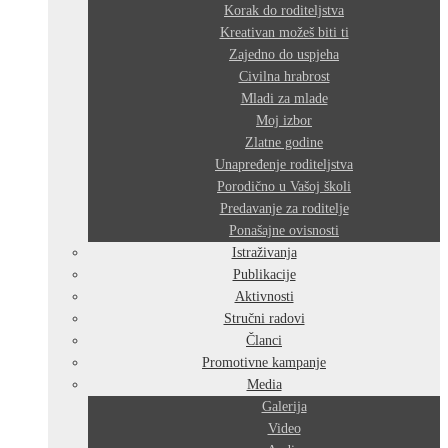
Korak do roditeljstva
Kreativan možeš biti ti
Zajedno do uspjeha
Civilna hrabrost
Mladi za mlade
Moj izbor
Zlatne godine
Unapređenje roditeljstva
Porodično u Vašoj školi
Predavanje za roditelje
Ponašajne ovisnosti
Istraživanja
Publikacije
Aktivnosti
Stručni radovi
Članci
Promotivne kampanje
Media
Galerija
Video