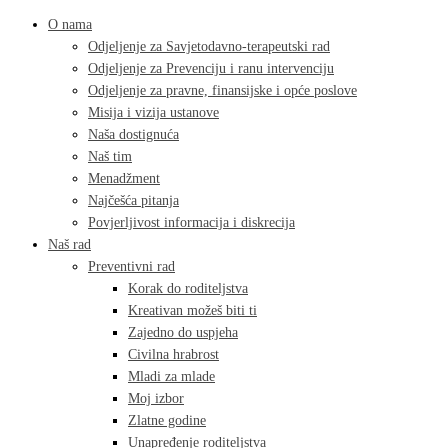
O nama
Odjeljenje za Savjetodavno-terapeutski rad
Odjeljenje za Prevenciju i ranu intervenciju
Odjeljenje za pravne, finansijske i opće poslove
Misija i vizija ustanove
Naša dostignuća
Naš tim
Menadžment
Najčešća pitanja
Povjerljivost informacija i diskrecija
Naš rad
Preventivni rad
Korak do roditeljstva
Kreativan možeš biti ti
Zajedno do uspjeha
Civilna hrabrost
Mladi za mlade
Moj izbor
Zlatne godine
Unapređenje roditeljstva