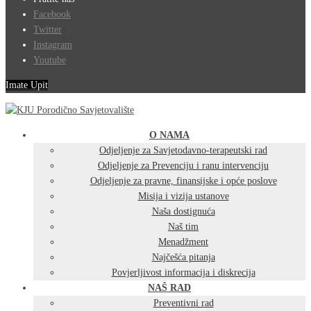
Facebook
Twitter
Instagram
Youtube
Imate Upit
O NAMA
Odjeljenje za Savjetodavno-terapeutski rad
Odjeljenje za Prevenciju i ranu intervenciju
Odjeljenje za pravne, finansijske i opće poslove
Misija i vizija ustanove
Naša dostignuća
Naš tim
Menadžment
Najčešća pitanja
Povjerljivost informacija i diskrecija
NAŠ RAD
Preventivni rad