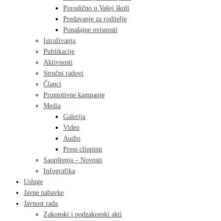
Porodično u Vašoj školi
Predavanje za roditelje
Ponašajne ovisnosti
Istraživanja
Publikacije
Aktivnosti
Stručni radovi
Članci
Promotivne kampanje
Media
Galerija
Video
Audio
Press clipping
Saopštenja – Novosti
Infografika
Usluge
Javne nabavke
Javnost rada
Zakonski i podzakonski akti