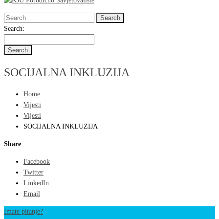
Search
for:
Search
Search:
for:
SOCIJALNA INKLUZIJA
Home
Vijesti
Vijesti
SOCIJALNA INKLUZIJA
Share
Facebook
Twitter
LinkedIn
Email
Imate pitanje?