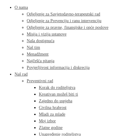
O nama
Odjeljenje za Savjetodavno-terapeutski rad
Odjeljenje za Prevenciju i ranu intervenciju
Odjeljenje za pravne, finansijske i opće poslove
Misija i vizija ustanove
Naša dostignuća
Naš tim
Menadžment
Najčešća pitanja
Povjerljivost informacija i diskrecija
Naš rad
Preventivni rad
Korak do roditeljstva
Kreativan možeš biti ti
Zajedno do uspjeha
Civilna hrabrost
Mladi za mlade
Moj izbor
Zlatne godine
Unapređenje roditeljstva