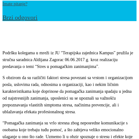
Imate pitanje?
Brzi odgovori
Održano
predavanje
za
Podršku kolegama u mreži iz JU “Terapijska zajednica Kampus” pružila je
kolege
stručna saradnica Aldijana Zagorac 06.06.2017.g. kroz realizaciju
iz
predavanja o temi “Stres u pomagačkim zanimanjima”.
JU
S obzirom da su različiti faktori stresa povezani sa vrstom i organizacijom
“Terapijska
posla, uslovima rada, odnosima u organizaciji, kao i nekim ličnim
zajednica
karakteristikama koje doprinose da pomagačka zanimanja spadaju u jedna
od najstresnijih zanimanja, uposlenici su se upoznali sa važnošću
Kampus”
prepoznavanja vlastitih simptoma stresa, načinima prevencije, ali i
ublažavanja efekata profesionalnog stresa.
“Pomagačka zanimanja su vrlo stresna zbog neposredne komunikacije s
osobama koje trebaju tuđu pomoć, a što zahtjeva veliko emocionalno
ulaganje u ono što rade. Uzmemo li u obzir spoznaje o stresu i efekte koje