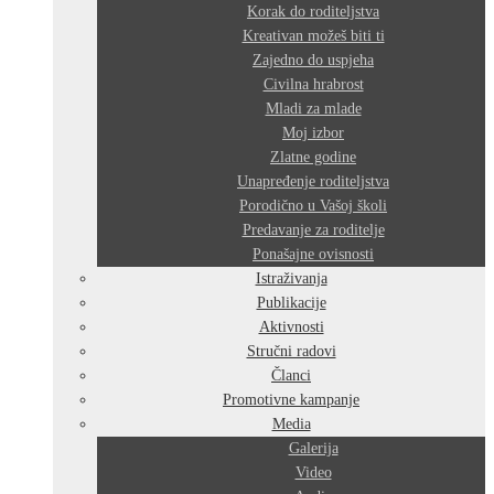
Korak do roditeljstva
Kreativan možeš biti ti
Zajedno do uspjeha
Civilna hrabrost
Mladi za mlade
Moj izbor
Zlatne godine
Unapređenje roditeljstva
Porodično u Vašoj školi
Predavanje za roditelje
Ponašajne ovisnosti
Istraživanja
Publikacije
Aktivnosti
Stručni radovi
Članci
Promotivne kampanje
Media
Galerija
Video