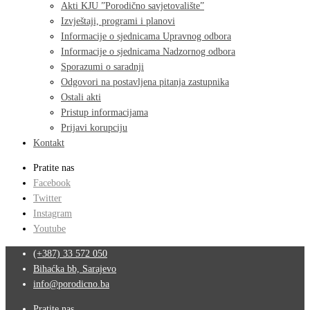
Akti KJU ”Porodično savjetovalište”
Izvještaji, programi i planovi
Informacije o sjednicama Upravnog odbora
Informacije o sjednicama Nadzornog odbora
Sporazumi o saradnji
Odgovori na postavljena pitanja zastupnika
Ostali akti
Pristup informacijama
Prijavi korupciju
Kontakt
Pratite nas
Facebook
Twitter
Instagram
Youtube
(+387) 33 572 050
Bihaćka bb, Sarajevo
info@porodicno.ba
Pratite nas