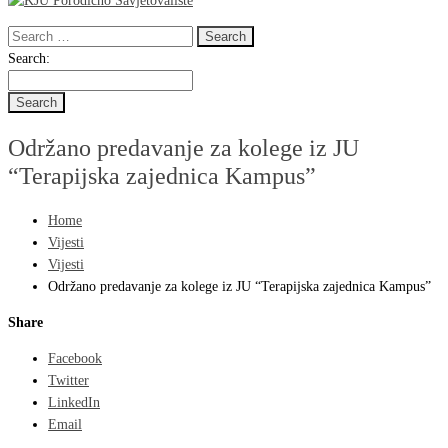
Search
for:
Search
Search:
for:
Održano predavanje za kolege iz JU
“Terapijska zajednica Kampus”
Home
Vijesti
Vijesti
Održano predavanje za kolege iz JU “Terapijska zajednica Kampus”
Share
Facebook
Twitter
LinkedIn
Email