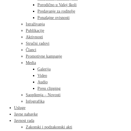
Porodično u Vašoj školi
Predavanje za roditelje
Ponašajne ovisnosti
Istraživanja
Publikacije
Aktivnosti
Stručni radovi
Članci
Promotivne kampanje
Media
Galerija
Video
Audio
Press clipping
Saopštenja – Novosti
Infografika
Usluge
Javne nabavke
Javnost rada
Zakonski i podzakonski akti