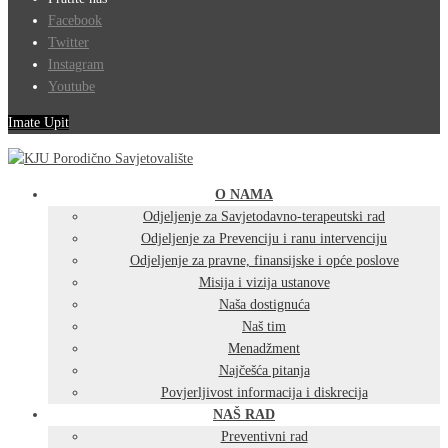
Facebook
Twitter
Instagram
Youtube
Imate Upit
O NAMA
Odjeljenje za Savjetodavno-terapeutski rad
Odjeljenje za Prevenciju i ranu intervenciju
Odjeljenje za pravne, finansijske i opće poslove
Misija i vizija ustanove
Naša dostignuća
Naš tim
Menadžment
Najčešća pitanja
Povjerljivost informacija i diskrecija
NAŠ RAD
Preventivni rad