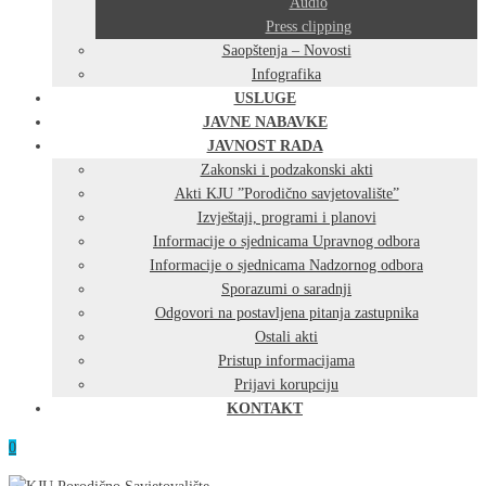
Audio
Press clipping
Saopštenja – Novosti
Infografika
USLUGE
JAVNE NABAVKE
JAVNOST RADA
Zakonski i podzakonski akti
Akti KJU ”Porodično savjetovalište”
Izvještaji, programi i planovi
Informacije o sjednicama Upravnog odbora
Informacije o sjednicama Nadzornog odbora
Sporazumi o saradnji
Odgovori na postavljena pitanja zastupnika
Ostali akti
Pristup informacijama
Prijavi korupciju
KONTAKT
0