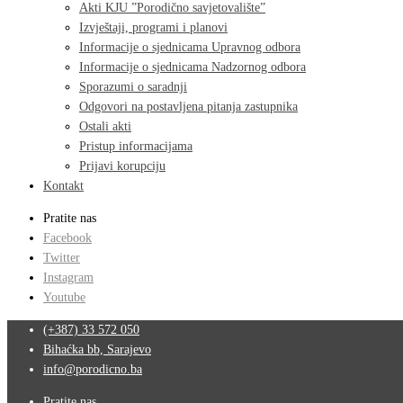
Akti KJU ”Porodično savjetovalište”
Izvještaji, programi i planovi
Informacije o sjednicama Upravnog odbora
Informacije o sjednicama Nadzornog odbora
Sporazumi o saradnji
Odgovori na postavljena pitanja zastupnika
Ostali akti
Pristup informacijama
Prijavi korupciju
Kontakt
Pratite nas
Facebook
Twitter
Instagram
Youtube
(+387) 33 572 050
Bihaćka bb, Sarajevo
info@porodicno.ba
Pratite nas