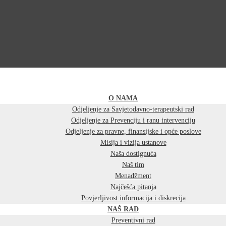
O NAMA
Odjeljenje za Savjetodavno-terapeutski rad
Odjeljenje za Prevenciju i ranu intervenciju
Odjeljenje za pravne, finansijske i opće poslove
Misija i vizija ustanove
Naša dostignuća
Naš tim
Menadžment
Najčešća pitanja
Povjerljivost informacija i diskrecija
NAŠ RAD
Preventivni rad