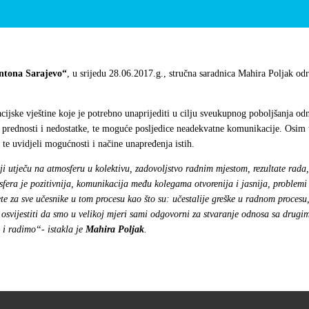
ntona Sarajevo“
, u srijedu 28.06.2017.g., stručna saradnica Mahira Poljak od
acijske vještine koje je potrebno unaprijediti u cilju sveukupnog poboljšanja
e prednosti i nedostatke, te moguće posljedice neadekvatne komunikacije. Osim t
te uvidjeli mogućnosti i načine unapređenja istih.
i utječu na atmosferu u kolektivu, zadovoljstvo radnim mjestom, rezultate rada, r
sfera je pozitivnija, komunikacija među kolegama otvorenija i jasnija, problemi
e za sve učesnike u tom procesu kao što su: učestalije greške u radnom procesu,
 osvijestiti da smo u velikoj mjeri sami odgovorni za stvaranje odnosa sa drugi
 i radimo“- istakla je
Mahira Poljak
.