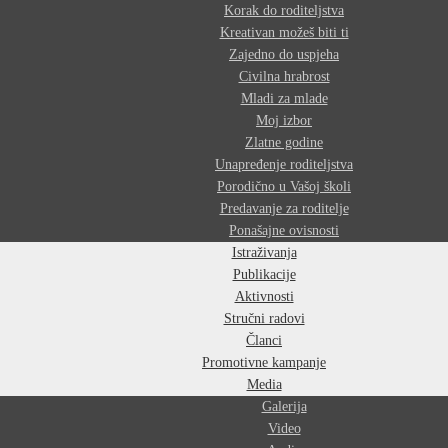
Korak do roditeljstva
Kreativan možeš biti ti
Zajedno do uspjeha
Civilna hrabrost
Mladi za mlade
Moj izbor
Zlatne godine
Unapređenje roditeljstva
Porodično u Vašoj školi
Predavanje za roditelje
Ponašajne ovisnosti
Istraživanja
Publikacije
Aktivnosti
Stručni radovi
Članci
Promotivne kampanje
Media
Galerija
Video