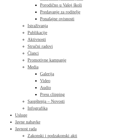
Porodično u Vašoj školi
Predavanje za roditelje
Ponašajne ovisnosti
Istraživanja
Publikacije
Aktivnosti
Stručni radovi
Članci
Promotivne kampanje
Media
Galerija
Video
Audio
Press clipping
Saopštenja – Novosti
Infografika
Usluge
Javne nabavke
Javnost rada
Zakonski i podzakonski akti