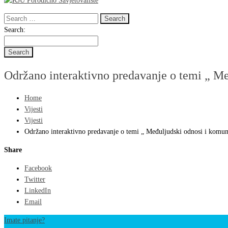
Search
for:
Search
Search:
for:
Održano interaktivno predavanje o temi „ Me
Home
Vijesti
Vijesti
Održano interaktivno predavanje o temi „ Međuljudski odnosi i komun
Share
Facebook
Twitter
LinkedIn
Email
Imate pitanje?