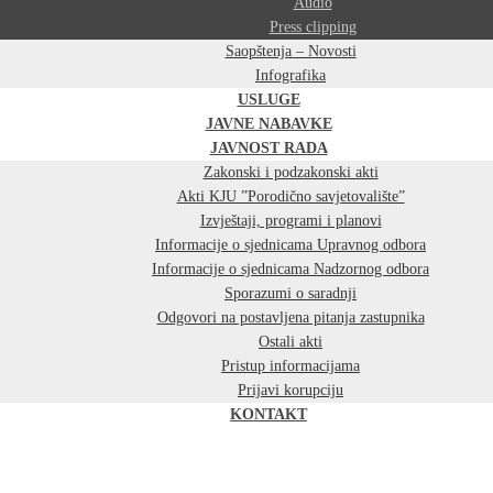
Audio
Press clipping
Saopštenja – Novosti
Infografika
USLUGE
JAVNE NABAVKE
JAVNOST RADA
Zakonski i podzakonski akti
Akti KJU ”Porodično savjetovalište”
Izvještaji, programi i planovi
Informacije o sjednicama Upravnog odbora
Informacije o sjednicama Nadzornog odbora
Sporazumi o saradnji
Odgovori na postavljena pitanja zastupnika
Ostali akti
Pristup informacijama
Prijavi korupciju
KONTAKT