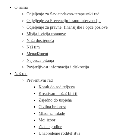
O nama
Odjeljenje za Savjetodavno-terapeutski rad
Odjeljenje za Prevenciju i ranu intervenciju
Odjeljenje za pravne, finansijske i opće poslove
Misija i vizija ustanove
Naša dostignuća
Naš tim
Menadžment
Najčešća pitanja
Povjerljivost informacija i diskrecija
Naš rad
Preventivni rad
Korak do roditeljstva
Kreativan možeš biti ti
Zajedno do uspjeha
Civilna hrabrost
Mladi za mlade
Moj izbor
Zlatne godine
Unapređenje roditeljstva