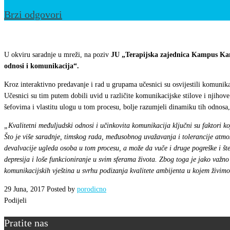
Brzi odgovori
Održano
interaktivno
U okviru saradnje u mreži, na poziv
JU „Terapijska zajednica Kampus Ka
predavanje
odnosi i komunikacija“.
o
Kroz interaktivno predavanje i rad u grupama učesnici su osvijestili komunik
temi
Učesnici su tim putem dobili uvid u različite komunikacijske stilove i njihov
„
šefovima i vlastitu ulogu u tom procesu, bolje razumjeli dinamiku tih odnosa, 
Međuljudski
„Kvalitetni međuljudski odnosi i učinkovita komunikacija ključni su faktori koj
odnosi
Što je više saradnje, timskog rada, međusobnog uvažavanja i tolerancije atmo
devalvacije ugleda osoba u tom procesu, a može da vuče i druge pogreške i štet
i
depresija i loše funkcioniranje u svim sferama života. Zbog toga je jako važno
komunikacija“
komunikacijskih vještina u svrhu podizanja kvalitete ambijenta u kojem živimo
29 Juna, 2017
Posted by
porodicno
Podijeli
Pratite nas