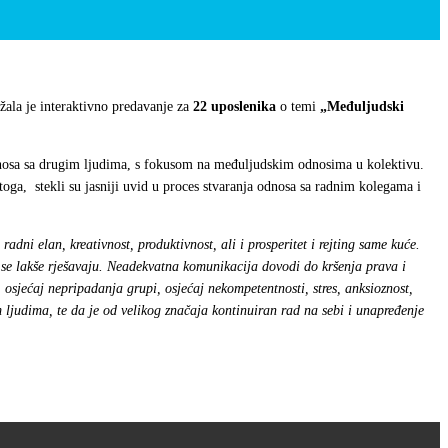
ržala je interaktivno predavanje za
22 uposlenika
o temi
„Međuljudski
 odnosa sa drugim ljudima, s fokusom na međuljudskim odnosima u kolektivu.
oga, stekli su jasniji uvid u proces stvaranja odnosa sa radnim kolegama i
adni elan, kreativnost, produktivnost, ali i prosperitet i rejting same kuće.
 se lakše rješavaju. Neadekvatna komunikacija dovodi do kršenja prava i
 osjećaj nepripadanja grupi, osjećaj nekompetentnosti, stres, anksioznost,
m ljudima, te da je od velikog značaja kontinuiran rad na sebi i unapređenje