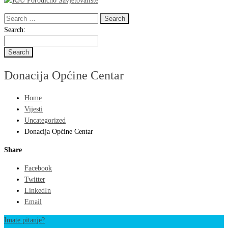
Search
for:
Search
Search:
for:
Donacija Općine Centar
Home
Vijesti
Uncategorized
Donacija Općine Centar
Share
Facebook
Twitter
LinkedIn
Email
Imate pitanje?