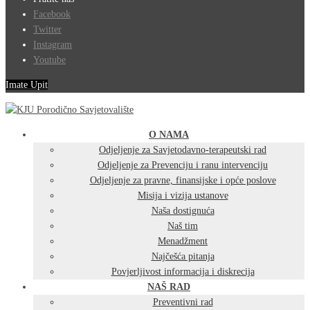
Facebook
Twitter
Instagram
Youtube
Imate Upit
O NAMA
Odjeljenje za Savjetodavno-terapeutski rad
Odjeljenje za Prevenciju i ranu intervenciju
Odjeljenje za pravne, finansijske i opće poslove
Misija i vizija ustanove
Naša dostignuća
Naš tim
Menadžment
Najčešća pitanja
Povjerljivost informacija i diskrecija
NAŠ RAD
Preventivni rad