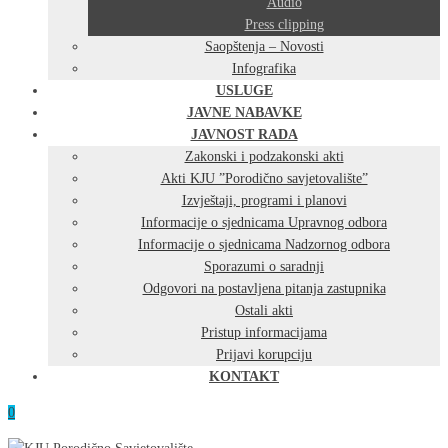
Audio
Press clipping
Saopštenja – Novosti
Infografika
USLUGE
JAVNE NABAVKE
JAVNOST RADA
Zakonski i podzakonski akti
Akti KJU ”Porodično savjetovalište”
Izvještaji, programi i planovi
Informacije o sjednicama Upravnog odbora
Informacije o sjednicama Nadzornog odbora
Sporazumi o saradnji
Odgovori na postavljena pitanja zastupnika
Ostali akti
Pristup informacijama
Prijavi korupciju
KONTAKT
0