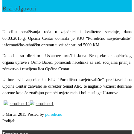
Brzi odgovori
Donacija
Općine
U cilju osnaživanja rada u zajednici i kvalitetne saradnje, dana
Centar
05.03.2015.g. Općina Centar donirala je KJU “Porodično savjetovalište”
informatičko-tehničku opremu u vrijednosti od 5000 KM.
Donaciju su direktoru Ustanove uručili Jasna Beba,sekretar općinskog
organa uprave i Osmo Babić, pomoćnik načelnika za rad, socijalna pitanja,
zdravstvo i raseljena lica Općine Centar.
U ime svih zaposlenika KJU “Porodično savjetovalište” predstavnicima
Općine Centar zahvalio se direktor Senad Alić, te naglasio važnost donirane
opreme koja će značajno pomoći uvjete rada i bolje usluge Ustanove.
5 Marta, 2015
Posted by
porodicno
Podijeli
Pratite nas