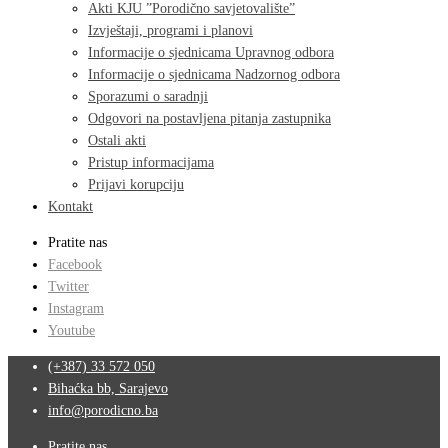
Akti KJU ”Porodično savjetovalište”
Izvještaji, programi i planovi
Informacije o sjednicama Upravnog odbora
Informacije o sjednicama Nadzornog odbora
Sporazumi o saradnji
Odgovori na postavljena pitanja zastupnika
Ostali akti
Pristup informacijama
Prijavi korupciju
Kontakt
Pratite nas
Facebook
Twitter
Instagram
Youtube
(+387) 33 572 050
Bihaćka bb, Sarajevo
info@porodicno.ba
Pratite nas