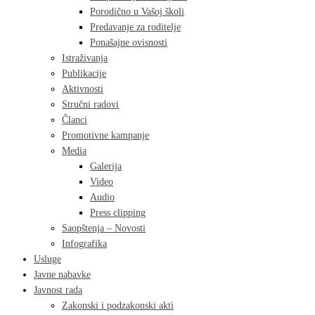
Porodično u Vašoj školi
Predavanje za roditelje
Ponašajne ovisnosti
Istraživanja
Publikacije
Aktivnosti
Stručni radovi
Članci
Promotivne kampanje
Media
Galerija
Video
Audio
Press clipping
Saopštenja – Novosti
Infografika
Usluge
Javne nabavke
Javnost rada
Zakonski i podzakonski akti