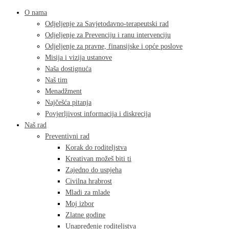
O nama
Odjeljenje za Savjetodavno-terapeutski rad
Odjeljenje za Prevenciju i ranu intervenciju
Odjeljenje za pravne, finansijske i opće poslove
Misija i vizija ustanove
Naša dostignuća
Naš tim
Menadžment
Najčešća pitanja
Povjerljivost informacija i diskrecija
Naš rad
Preventivni rad
Korak do roditeljstva
Kreativan možeš biti ti
Zajedno do uspjeha
Civilna hrabrost
Mladi za mlade
Moj izbor
Zlatne godine
Unapređenje roditeljstva