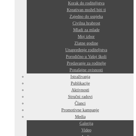
Korak do roditeljstva
Kreativan možeš biti ti
Zajedno do uspjeha
Civilna hrabrost
Mladi za mlade
Moj izbor
Zlatne godine
Unapređenje roditeljstva
Porodično u Vašoj školi
Predavanje za roditelje
Ponašajne ovisnosti
Istraživanja
Publikacije
Aktivnosti
Stručni radovi
Članci
Promotivne kampanje
Media
Galerija
Video