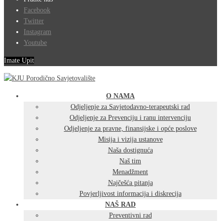
Facebook
Twitter
Instagram
Youtube
Imate Upit
O NAMA
Odjeljenje za Savjetodavno-terapeutski rad
Odjeljenje za Prevenciju i ranu intervenciju
Odjeljenje za pravne, finansijske i opće poslove
Misija i vizija ustanove
Naša dostignuća
Naš tim
Menadžment
Najčešća pitanja
Povjerljivost informacija i diskrecija
NAŠ RAD
Preventivni rad