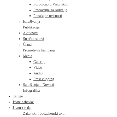
Porodično u Vašoj školi
Predavanje za roditelje
Ponašajne ovisnosti
Istraživanja
Publikacije
Aktivnosti
Stručni radovi
Članci
Promotivne kampanje
Media
Galerija
Video
Audio
Press clipping
Saopštenja – Novosti
Infografika
Usluge
Javne nabavke
Javnost rada
Zakonski i podzakonski akti