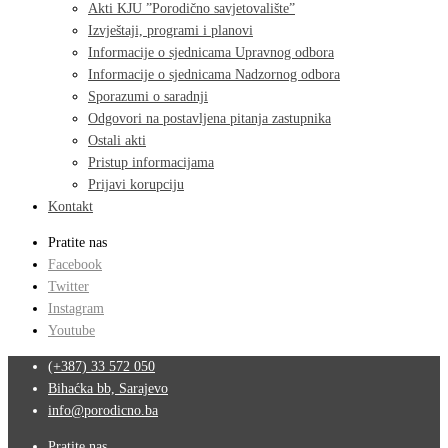
Akti KJU ”Porodično savjetovalište”
Izvještaji, programi i planovi
Informacije o sjednicama Upravnog odbora
Informacije o sjednicama Nadzornog odbora
Sporazumi o saradnji
Odgovori na postavljena pitanja zastupnika
Ostali akti
Pristup informacijama
Prijavi korupciju
Kontakt
Pratite nas
Facebook
Twitter
Instagram
Youtube
(+387) 33 572 050
Bihaćka bb, Sarajevo
info@porodicno.ba
Pratite nas