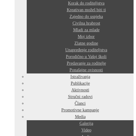
Korak do roditeljstva
Kreativan možeš biti ti
Zajedno do uspjeha
Civilna hrabrost
Mladi za mlade
Moj izbor
Zlatne godine
Unapređenje roditeljstva
Porodično u Vašoj školi
Predavanje za roditelje
Ponašajne ovisnosti
Istraživanja
Publikacije
Aktivnosti
Stručni radovi
Članci
Promotivne kampanje
Media
Galerija
Video