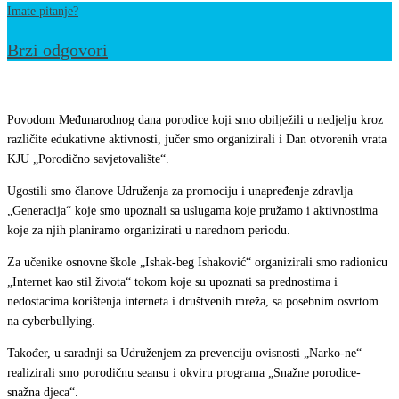
Imate pitanje?
Brzi odgovori
Dani
otvorenih
Povodom Međunarodnog dana porodice koji smo obilježili u nedjelju kroz
vrata
različite edukativne aktivnosti, jučer smo organizirali i Dan otvorenih vrata
KJU „Porodično savjetovalište“.
KJU
„Porodično
Ugostili smo članove Udruženja za promociju i unapređenje zdravlja
savjetovalište“￼
„Generacija“ koje smo upoznali sa uslugama koje pružamo i aktivnostima
koje za njih planiramo organizirati u narednom periodu.
Za učenike osnovne škole „Ishak-beg Ishaković“ organizirali smo radionicu
„Internet kao stil života“ tokom koje su upoznati sa prednostima i
nedostacima korištenja interneta i društvenih mreža, sa posebnim osvrtom
na cyberbullying.
Također, u saradnji sa Udruženjem za prevenciju ovisnosti „Narko-ne“
realizirali smo porodičnu seansu i okviru programa „Snažne porodice-
snažna djeca“.