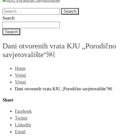
Search
for:
Search
Search:
for:
Dani otvorenih vrata KJU „Porodično
savjetovalište“￼
Home
Vijesti
Vijesti
Dani otvorenih vrata KJU „Porodično savjetovalište“￼
Share
Facebook
Twitter
LinkedIn
Email