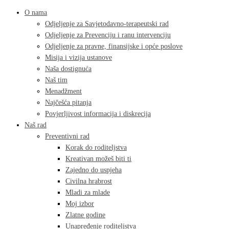
O nama
Odjeljenje za Savjetodavno-terapeutski rad
Odjeljenje za Prevenciju i ranu intervenciju
Odjeljenje za pravne, finansijske i opće poslove
Misija i vizija ustanove
Naša dostignuća
Naš tim
Menadžment
Najčešća pitanja
Povjerljivost informacija i diskrecija
Naš rad
Preventivni rad
Korak do roditeljstva
Kreativan možeš biti ti
Zajedno do uspjeha
Civilna hrabrost
Mladi za mlade
Moj izbor
Zlatne godine
Unapređenje roditeljstva