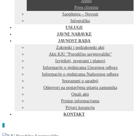
Audio
Press clipping
Saopštenja – Novosti
Infografika
USLUGE
JAVNE NABAVKE
JAVNOST RADA
Zakonski i podzakonski akti
Akti KJU ”Porodično savjetovalište”
Izvještaji, programi i planovi
Informacije o sjednicama Upravnog odbora
Informacije o sjednicama Nadzornog odbora
Sporazumi o saradnji
Odgovori na postavljena pitanja zastupnika
Ostali akti
Pristup informacijama
Prijavi korupciju
KONTAKT
0