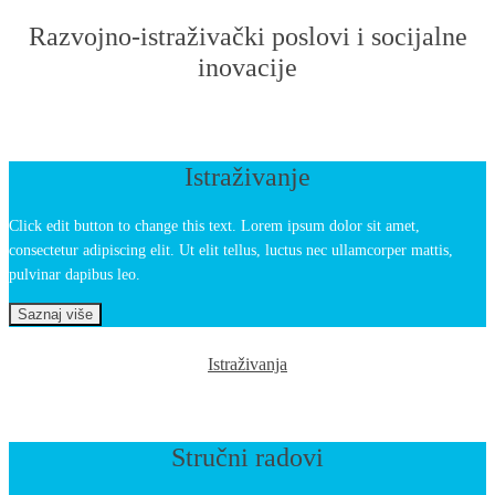
Razvojno-istraživački poslovi i socijalne
inovacije
Istraživanje
Click edit button to change this text. Lorem ipsum dolor sit amet,
consectetur adipiscing elit. Ut elit tellus, luctus nec ullamcorper mattis,
pulvinar dapibus leo.
Saznaj više
Istraživanja
Stručni radovi