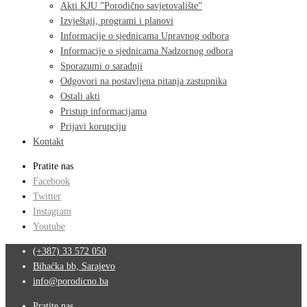
Akti KJU ”Porodično savjetovalište”
Izvještaji, programi i planovi
Informacije o sjednicama Upravnog odbora
Informacije o sjednicama Nadzornog odbora
Sporazumi o saradnji
Odgovori na postavljena pitanja zastupnika
Ostali akti
Pristup informacijama
Prijavi korupciju
Kontakt
Pratite nas
Facebook
Twitter
Instagram
Youtube
(+387) 33 572 050
Bihaćka bb, Sarajevo
info@porodicno.ba
Pratite nas