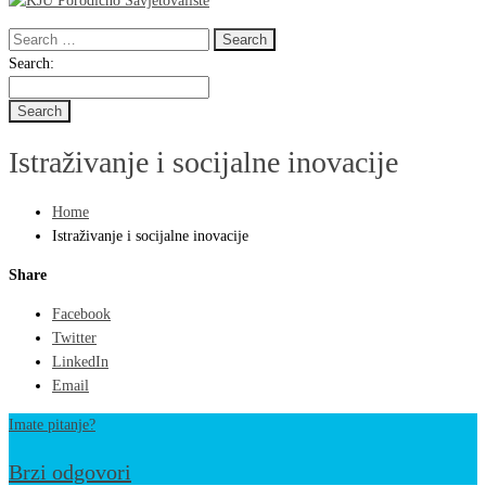
Search
for:
Search
Search:
for:
Istraživanje i socijalne inovacije
Home
Istraživanje i socijalne inovacije
Share
Facebook
Twitter
LinkedIn
Email
Imate pitanje?
Brzi odgovori