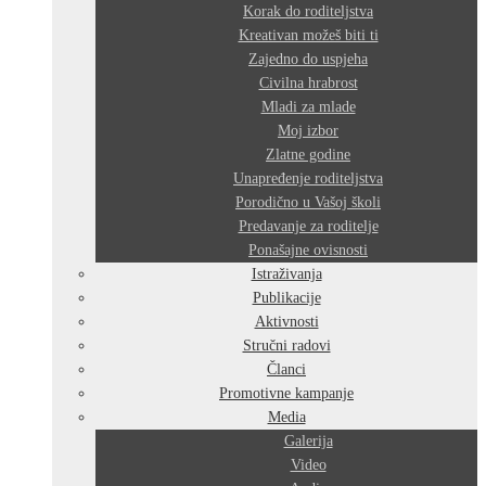
Korak do roditeljstva
Kreativan možeš biti ti
Zajedno do uspjeha
Civilna hrabrost
Mladi za mlade
Moj izbor
Zlatne godine
Unapređenje roditeljstva
Porodično u Vašoj školi
Predavanje za roditelje
Ponašajne ovisnosti
Istraživanja
Publikacije
Aktivnosti
Stručni radovi
Članci
Promotivne kampanje
Media
Galerija
Video