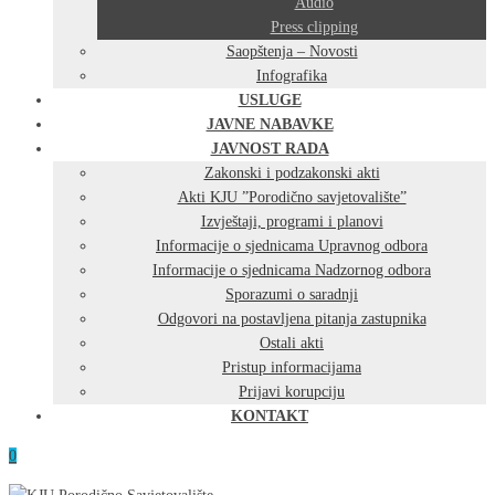
Audio
Press clipping
Saopštenja – Novosti
Infografika
USLUGE
JAVNE NABAVKE
JAVNOST RADA
Zakonski i podzakonski akti
Akti KJU ”Porodično savjetovalište”
Izvještaji, programi i planovi
Informacije o sjednicama Upravnog odbora
Informacije o sjednicama Nadzornog odbora
Sporazumi o saradnji
Odgovori na postavljena pitanja zastupnika
Ostali akti
Pristup informacijama
Prijavi korupciju
KONTAKT
0