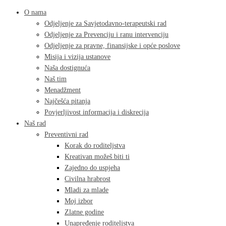
O nama
Odjeljenje za Savjetodavno-terapeutski rad
Odjeljenje za Prevenciju i ranu intervenciju
Odjeljenje za pravne, finansijske i opće poslove
Misija i vizija ustanove
Naša dostignuća
Naš tim
Menadžment
Najčešća pitanja
Povjerljivost informacija i diskrecija
Naš rad
Preventivni rad
Korak do roditeljstva
Kreativan možeš biti ti
Zajedno do uspjeha
Civilna hrabrost
Mladi za mlade
Moj izbor
Zlatne godine
Unapređenje roditeljstva