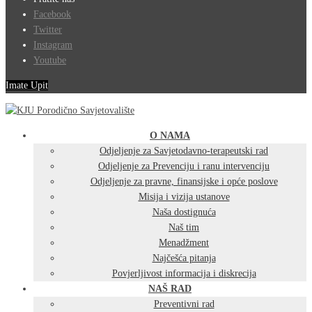
Facebook
Twitter
Instagram
Youtube
Imate Upit
O NAMA
Odjeljenje za Savjetodavno-terapeutski rad
Odjeljenje za Prevenciju i ranu intervenciju
Odjeljenje za pravne, finansijske i opće poslove
Misija i vizija ustanove
Naša dostignuća
Naš tim
Menadžment
Najčešća pitanja
Povjerljivost informacija i diskrecija
NAŠ RAD
Preventivni rad