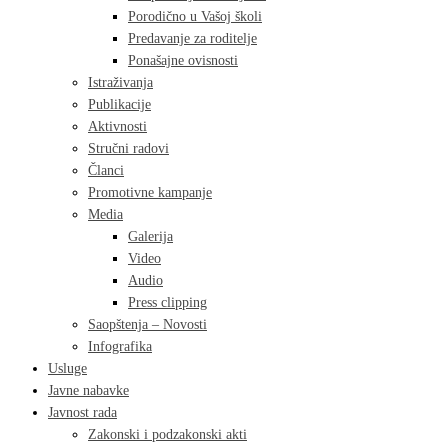
Porodično u Vašoj školi
Predavanje za roditelje
Ponašajne ovisnosti
Istraživanja
Publikacije
Aktivnosti
Stručni radovi
Članci
Promotivne kampanje
Media
Galerija
Video
Audio
Press clipping
Saopštenja – Novosti
Infografika
Usluge
Javne nabavke
Javnost rada
Zakonski i podzakonski akti