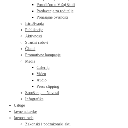
Porodično u Vašoj školi
Predavanje za roditelje
Ponašajne ovisnosti
Istraživanja
Publikacije
Aktivnosti
Stručni radovi
Članci
Promotivne kampanje
Media
Galerija
Video
Audio
Press clipping
Saopštenja – Novosti
Infografika
Usluge
Javne nabavke
Javnost rada
Zakonski i podzakonski akti