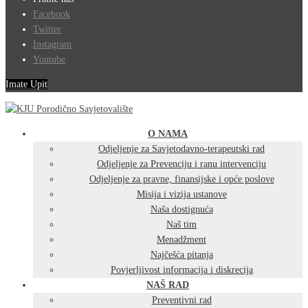
Facebook
Twitter
Instagram
Youtube
Imate Upit
O NAMA
Odjeljenje za Savjetodavno-terapeutski rad
Odjeljenje za Prevenciju i ranu intervenciju
Odjeljenje za pravne, finansijske i opće poslove
Misija i vizija ustanove
Naša dostignuća
Naš tim
Menadžment
Najčešća pitanja
Povjerljivost informacija i diskrecija
NAŠ RAD
Preventivni rad