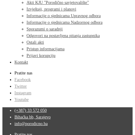
Akti KJU ”Porodično savjetovalište”
Izvještaji, programi i planovi
Informacije o sjednicama Upravnog odbora
Informacije o sjednicama Nadzornog odbora
Sporazumi o saradnji
Odgovori na postavljena pitanja zastupnika
Ostali akti
Pristup informacijama
Prijavi korupciju
Kontakt
Pratite nas
Facebook
Twitter
Instagram
Youtube
(+387) 33 572 050
Bihaćka bb, Sarajevo
info@porodicno.ba
Pratite nas