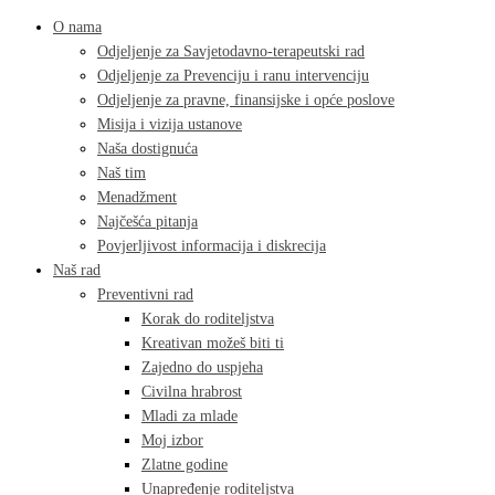
O nama
Odjeljenje za Savjetodavno-terapeutski rad
Odjeljenje za Prevenciju i ranu intervenciju
Odjeljenje za pravne, finansijske i opće poslove
Misija i vizija ustanove
Naša dostignuća
Naš tim
Menadžment
Najčešća pitanja
Povjerljivost informacija i diskrecija
Naš rad
Preventivni rad
Korak do roditeljstva
Kreativan možeš biti ti
Zajedno do uspjeha
Civilna hrabrost
Mladi za mlade
Moj izbor
Zlatne godine
Unapređenje roditeljstva