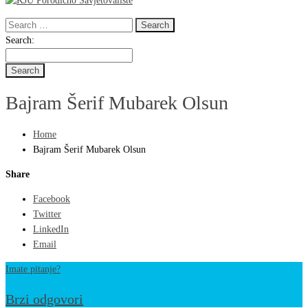
Search
for:
Search
Search:
for:
Bajram Šerif Mubarek Olsun
Home
Bajram Šerif Mubarek Olsun
Share
Facebook
Twitter
LinkedIn
Email
Imate pitanje?
Brzi odgovori