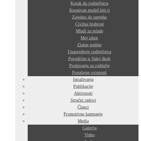
Korak do roditeljstva
Kreativan možeš biti ti
Zajedno do uspjeha
Civilna hrabrost
Mladi za mlade
Moj izbor
Zlatne godine
Unapređenje roditeljstva
Porodično u Vašoj školi
Predavanje za roditelje
Ponašajne ovisnosti
Istraživanja
Publikacije
Aktivnosti
Stručni radovi
Članci
Promotivne kampanje
Media
Galerija
Video