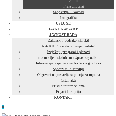
Audio
Press clipping
Saopštenja – Novosti
Infografika
USLUGE
JAVNE NABAVKE
JAVNOST RADA
Zakonski i podzakonski akti
Akti KJU ”Porodično savjetovalište”
Izvještaji, programi i planovi
Informacije o sjednicama Upravnog odbora
Informacije o sjednicama Nadzornog odbora
Sporazumi o saradnji
Odgovori na postavljena pitanja zastupnika
Ostali akti
Pristup informacijama
Prijavi korupciju
KONTAKT
0