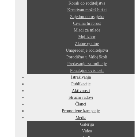
Korak do roditeljstva
Kreativan možeš biti ti
Zajedno do uspjeha
Civilna hrabrost
Mladi za mlade
Moj izbor
Zlatne godine
Unapređenje roditeljstva
Porodično u Vašoj školi
Predavanje za roditelje
Ponašajne ovisnosti
Istraživanja
Publikacije
Aktivnosti
Stručni radovi
Članci
Promotivne kampanje
Media
Galerija
Video