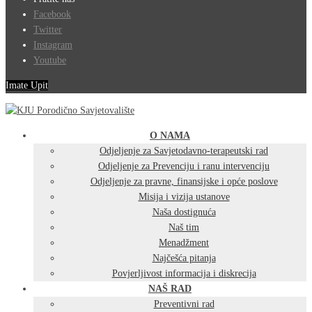
Facebook
Twitter
Instagram
Youtube
Imate Upit
O NAMA
Odjeljenje za Savjetodavno-terapeutski rad
Odjeljenje za Prevenciju i ranu intervenciju
Odjeljenje za pravne, finansijske i opće poslove
Misija i vizija ustanove
Naša dostignuća
Naš tim
Menadžment
Najčešća pitanja
Povjerljivost informacija i diskrecija
NAŠ RAD
Preventivni rad