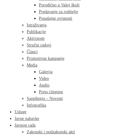
Porodično u Vašoj školi
Predavanje za roditelje
Ponašajne ovisnosti
Istraživanja
Publikacije
Aktivnosti
Stručni radovi
Članci
Promotivne kampanje
Media
Galerija
Video
Audio
Press clipping
Saopštenja – Novosti
Infografika
Usluge
Javne nabavke
Javnost rada
Zakonski i podzakonski akti