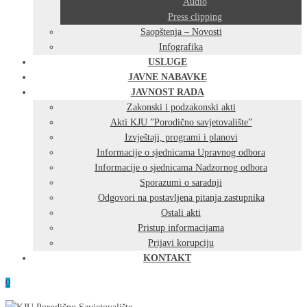
Audio
Press clipping
Saopštenja – Novosti
Infografika
USLUGE
JAVNE NABAVKE
JAVNOST RADA
Zakonski i podzakonski akti
Akti KJU ”Porodično savjetovalište”
Izvještaji, programi i planovi
Informacije o sjednicama Upravnog odbora
Informacije o sjednicama Nadzornog odbora
Sporazumi o saradnji
Odgovori na postavljena pitanja zastupnika
Ostali akti
Pristup informacijama
Prijavi korupciju
KONTAKT
0