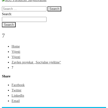
Search
for:
Search
Search:
for:
7
Home
Vijesti
Vijesti
Zavšen projekat „Socijalne vještine“
7
Share
Facebook
Twitter
LinkedIn
Email