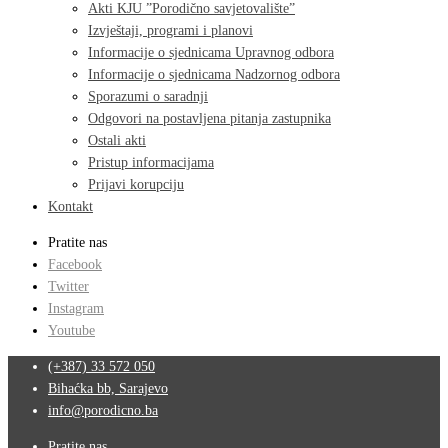
Akti KJU ”Porodično savjetovalište”
Izvještaji, programi i planovi
Informacije o sjednicama Upravnog odbora
Informacije o sjednicama Nadzornog odbora
Sporazumi o saradnji
Odgovori na postavljena pitanja zastupnika
Ostali akti
Pristup informacijama
Prijavi korupciju
Kontakt
Pratite nas
Facebook
Twitter
Instagram
Youtube
(+387) 33 572 050
Bihaćka bb, Sarajevo
info@porodicno.ba
Pratite nas