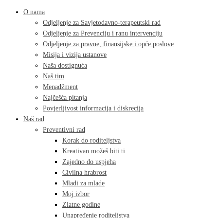
O nama
Odjeljenje za Savjetodavno-terapeutski rad
Odjeljenje za Prevenciju i ranu intervenciju
Odjeljenje za pravne, finansijske i opće poslove
Misija i vizija ustanove
Naša dostignuća
Naš tim
Menadžment
Najčešća pitanja
Povjerljivost informacija i diskrecija
Naš rad
Preventivni rad
Korak do roditeljstva
Kreativan možeš biti ti
Zajedno do uspjeha
Civilna hrabrost
Mladi za mlade
Moj izbor
Zlatne godine
Unapređenje roditeljstva