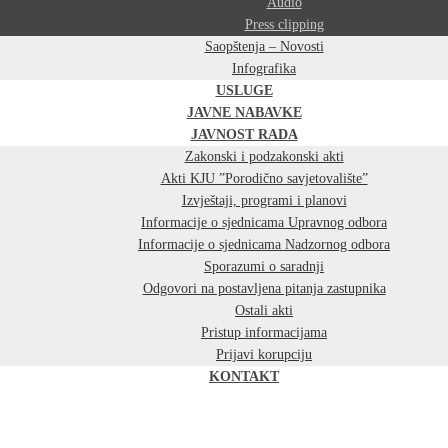
Audio
Press clipping
Saopštenja – Novosti
Infografika
USLUGE
JAVNE NABAVKE
JAVNOST RADA
Zakonski i podzakonski akti
Akti KJU ”Porodično savjetovalište”
Izvještaji, programi i planovi
Informacije o sjednicama Upravnog odbora
Informacije o sjednicama Nadzornog odbora
Sporazumi o saradnji
Odgovori na postavljena pitanja zastupnika
Ostali akti
Pristup informacijama
Prijavi korupciju
KONTAKT