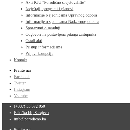
Akti KJU ”Porodično savjetovalište”
Izvještaji, programi i planovi
Informacije o sjednicama Upravnog odbora
Informacije o sjednicama Nadzornog odbora
Sporazumi o saradnji
Odgovori na postavljena pitanja zastupnika
Ostali akti
Pristup informacijama
Prijavi korupciju
Kontakt
Pratite nas
Facebook
Twitter
Instagram
Youtube
(+387) 33 572 050
Bihaćka bb, Sarajevo
info@porodicno.ba
Pratite nas