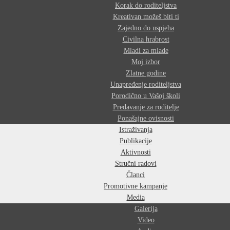
Korak do roditeljstva
Kreativan možeš biti ti
Zajedno do uspjeha
Civilna hrabrost
Mladi za mlade
Moj izbor
Zlatne godine
Unapređenje roditeljstva
Porodično u Vašoj školi
Predavanje za roditelje
Ponašajne ovisnosti
Istraživanja
Publikacije
Aktivnosti
Stručni radovi
Članci
Promotivne kampanje
Media
Galerija
Video