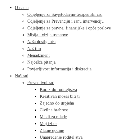
O nama
Odjeljenje za Savjetodavno-terapeutski rad
Odjeljenje za Prevenciju i ranu intervenciju
Odjeljenje za pravne, finansijske i opće poslove
Misija i vizija ustanove
Naša dostignuća
Naš tim
Menadžment
Najčešća pitanja
Povjerljivost informacija i diskrecija
Naš rad
Preventivni rad
Korak do roditeljstva
Kreativan možeš biti ti
Zajedno do uspjeha
Civilna hrabrost
Mladi za mlade
Moj izbor
Zlatne godine
Unapređenje roditeljstva