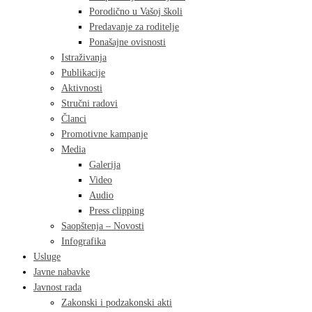
Porodično u Vašoj školi
Predavanje za roditelje
Ponašajne ovisnosti
Istraživanja
Publikacije
Aktivnosti
Stručni radovi
Članci
Promotivne kampanje
Media
Galerija
Video
Audio
Press clipping
Saopštenja – Novosti
Infografika
Usluge
Javne nabavke
Javnost rada
Zakonski i podzakonski akti