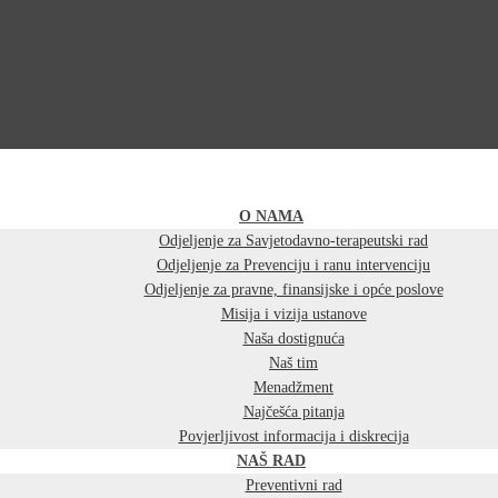
O NAMA
Odjeljenje za Savjetodavno-terapeutski rad
Odjeljenje za Prevenciju i ranu intervenciju
Odjeljenje za pravne, finansijske i opće poslove
Misija i vizija ustanove
Naša dostignuća
Naš tim
Menadžment
Najčešća pitanja
Povjerljivost informacija i diskrecija
NAŠ RAD
Preventivni rad