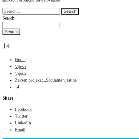
Search
for:
Search
Search:
for:
14
Home
Vijesti
Vijesti
Zavšen projekat „Socijalne vještine“
14
Share
Facebook
Twitter
LinkedIn
Email