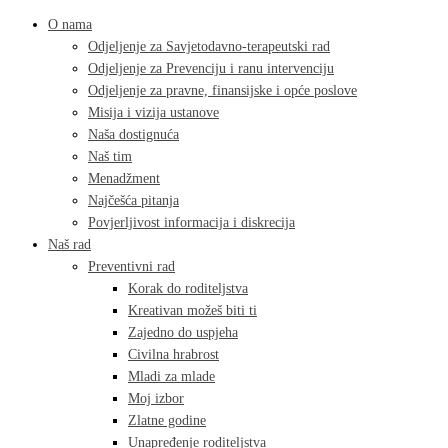
O nama
Odjeljenje za Savjetodavno-terapeutski rad
Odjeljenje za Prevenciju i ranu intervenciju
Odjeljenje za pravne, finansijske i opće poslove
Misija i vizija ustanove
Naša dostignuća
Naš tim
Menadžment
Najčešća pitanja
Povjerljivost informacija i diskrecija
Naš rad
Preventivni rad
Korak do roditeljstva
Kreativan možeš biti ti
Zajedno do uspjeha
Civilna hrabrost
Mladi za mlade
Moj izbor
Zlatne godine
Unapređenje roditeljstva