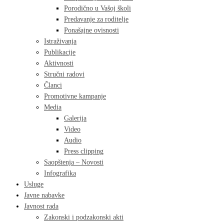
Porodično u Vašoj školi
Predavanje za roditelje
Ponašajne ovisnosti
Istraživanja
Publikacije
Aktivnosti
Stručni radovi
Članci
Promotivne kampanje
Media
Galerija
Video
Audio
Press clipping
Saopštenja – Novosti
Infografika
Usluge
Javne nabavke
Javnost rada
Zakonski i podzakonski akti