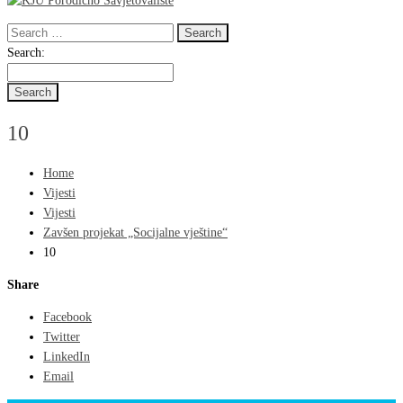
Search
for:
Search
Search:
for:
10
Home
Vijesti
Vijesti
Zavšen projekat „Socijalne vještine“
10
Share
Facebook
Twitter
LinkedIn
Email