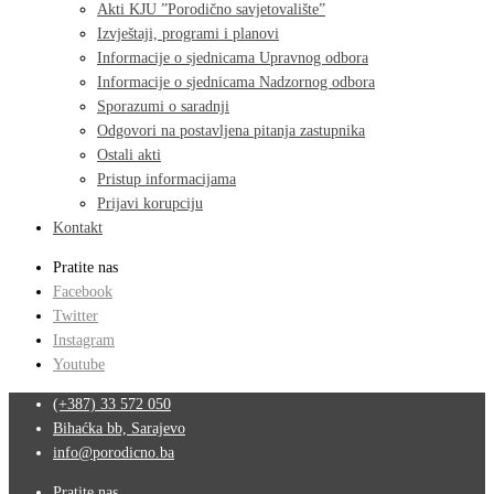
Akti KJU ”Porodično savjetovalište”
Izvještaji, programi i planovi
Informacije o sjednicama Upravnog odbora
Informacije o sjednicama Nadzornog odbora
Sporazumi o saradnji
Odgovori na postavljena pitanja zastupnika
Ostali akti
Pristup informacijama
Prijavi korupciju
Kontakt
Pratite nas
Facebook
Twitter
Instagram
Youtube
(+387) 33 572 050
Bihaćka bb, Sarajevo
info@porodicno.ba
Pratite nas