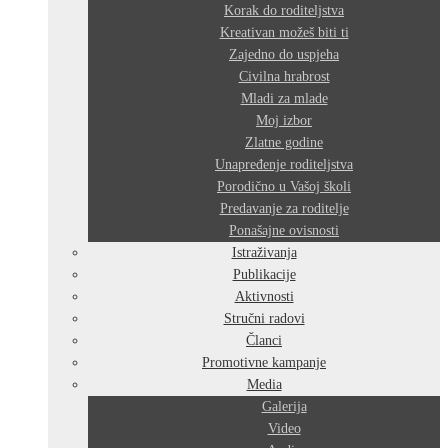
Korak do roditeljstva
Kreativan možeš biti ti
Zajedno do uspjeha
Civilna hrabrost
Mladi za mlade
Moj izbor
Zlatne godine
Unapređenje roditeljstva
Porodično u Vašoj školi
Predavanje za roditelje
Ponašajne ovisnosti
Istraživanja
Publikacije
Aktivnosti
Stručni radovi
Članci
Promotivne kampanje
Media
Galerija
Video