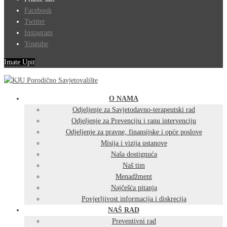
Facebook
Twitter
Instagram
Youtube
Imate Upit
O NAMA
Odjeljenje za Savjetodavno-terapeutski rad
Odjeljenje za Prevenciju i ranu intervenciju
Odjeljenje za pravne, finansijske i opće poslove
Misija i vizija ustanove
Naša dostignuća
Naš tim
Menadžment
Najčešća pitanja
Povjerljivost informacija i diskrecija
NAŠ RAD
Preventivni rad