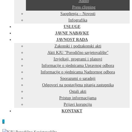
Audio
Press clipping
Saopštenja – Novosti
Infografika
USLUGE
JAVNE NABAVKE
JAVNOST RADA
Zakonski i podzakonski akti
Akti KJU ”Porodično savjetovalište”
Izvještaji, programi i planovi
Informacije o sjednicama Upravnog odbora
Informacije o sjednicama Nadzornog odbora
Sporazumi o saradnji
Odgovori na postavljena pitanja zastupnika
Ostali akti
Pristup informacijama
Prijavi korupciju
KONTAKT
0