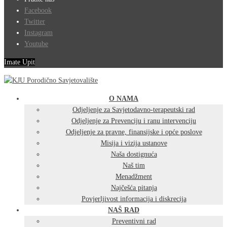
Facebook
Twitter
Instagram
Youtube
Imate Upit
O NAMA
Odjeljenje za Savjetodavno-terapeutski rad
Odjeljenje za Prevenciju i ranu intervenciju
Odjeljenje za pravne, finansijske i opće poslove
Misija i vizija ustanove
Naša dostignuća
Naš tim
Menadžment
Najčešća pitanja
Povjerljivost informacija i diskrecija
NAŠ RAD
Preventivni rad