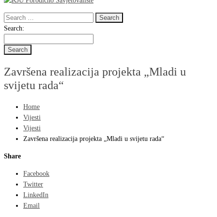
Search
for:
Search
Search:
for:
Završena realizacija projekta „Mladi u
svijetu rada“
Home
Vijesti
Vijesti
Završena realizacija projekta „Mladi u svijetu rada“
Share
Facebook
Twitter
LinkedIn
Email