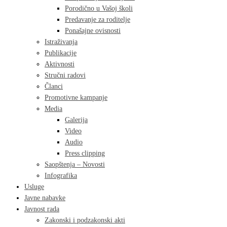
Porodično u Vašoj školi
Predavanje za roditelje
Ponašajne ovisnosti
Istraživanja
Publikacije
Aktivnosti
Stručni radovi
Članci
Promotivne kampanje
Media
Galerija
Video
Audio
Press clipping
Saopštenja – Novosti
Infografika
Usluge
Javne nabavke
Javnost rada
Zakonski i podzakonski akti