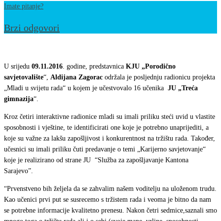
Imate pitanje?
Brzi odgovori
Završena
realizacija
U srijedu
09.11.2016
. godine, predstavnica
KJU „Porodično
projekta
savjetovalište
“,
Aldijana Zagorac
održala je posljednju radionicu projekta
„Mladi u svijetu rada“ u kojem je učestvovalo 16 učenika
JU „Treća
„Mladi
gimnazija
“.
u
svijetu
Kroz četiri interaktivne radionice mladi su imali priliku steći uvid u vlastite
sposobnosti i vještine, te identificirati one koje je potrebno unaprijediti, a
rada“
koje su važne za lakšu zapošljivost i konkurentnost na tržištu rada. Također,
učesnici su imali priliku čuti predavanje o temi „Karijerno savjetovanje“
koje je realizirano od strane JU “Služba za zapošljavanje Kantona
Sarajevo”.
“Prvenstveno bih željela da se zahvalim našem voditelju na uloženom trudu.
Kao učenici prvi put se susrecemo s tržistem rada i veoma je bitno da nam
se potrebne informacije kvalitetno prenesu. Nakon četri sedmice,saznali smo