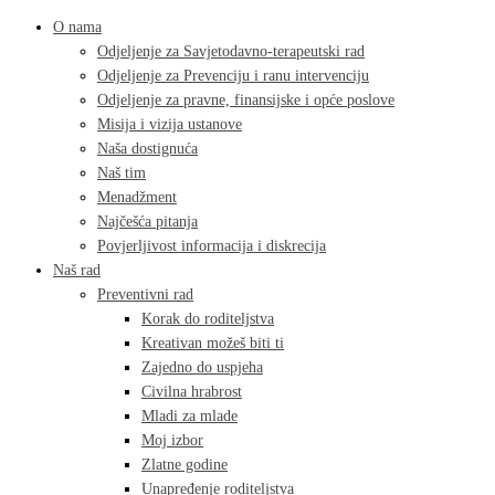
O nama
Odjeljenje za Savjetodavno-terapeutski rad
Odjeljenje za Prevenciju i ranu intervenciju
Odjeljenje za pravne, finansijske i opće poslove
Misija i vizija ustanove
Naša dostignuća
Naš tim
Menadžment
Najčešća pitanja
Povjerljivost informacija i diskrecija
Naš rad
Preventivni rad
Korak do roditeljstva
Kreativan možeš biti ti
Zajedno do uspjeha
Civilna hrabrost
Mladi za mlade
Moj izbor
Zlatne godine
Unapređenje roditeljstva