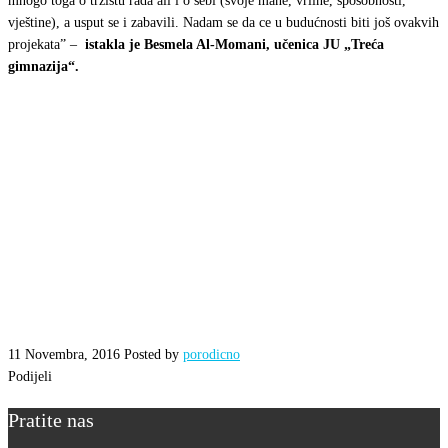
mnogo toga o tržištu rada ali i o sebi (svoje mane, vrline, sposobnosti,
vještine), a usput se i zabavili. Nadam se da ce u budućnosti biti još ovakvih
projekata” –
istakla je Besmela Al-Momani, učenica JU
„Treća
gimnazija“.
11 Novembra, 2016
Posted by
porodicno
Podijeli
Pratite nas