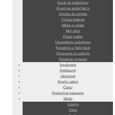
Korak do roditeljstva
Kreativan možeš biti ti
Zajedno do uspjeha
Civilna hrabrost
Mladi za mlade
Moj izbor
Zlatne godine
Unapređenje roditeljstva
Porodično u Vašoj školi
Predavanje za roditelje
Ponašajne ovisnosti
Istraživanja
Publikacije
Aktivnosti
Stručni radovi
Članci
Promotivne kampanje
Media
Galerija
Video