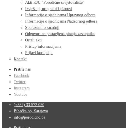
Akti KJU ”Porodično savjetovalište”
Izvještaji, programi i planovi
Informacije o sjednicama Upravnog odbora
Informacije o sjednicama Nadzornog odbora
Sporazumi o saradnji
Odgovori na postavljena pitanja zastupnika
Ostali akti
Pristup informacijama
Prijavi korupciju
Kontakt
Pratite nas
Facebook
Twitter
Instagram
Youtube
(+387) 33 572 050
Bihaćka bb, Sarajevo
info@porodicno.ba
Pratite nas