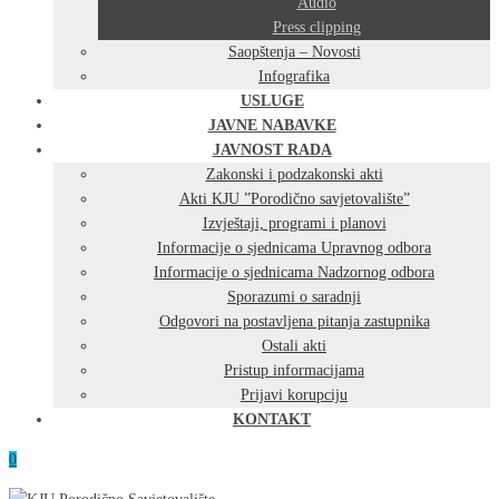
Audio
Press clipping
Saopštenja – Novosti
Infografika
USLUGE
JAVNE NABAVKE
JAVNOST RADA
Zakonski i podzakonski akti
Akti KJU ”Porodično savjetovalište”
Izvještaji, programi i planovi
Informacije o sjednicama Upravnog odbora
Informacije o sjednicama Nadzornog odbora
Sporazumi o saradnji
Odgovori na postavljena pitanja zastupnika
Ostali akti
Pristup informacijama
Prijavi korupciju
KONTAKT
0