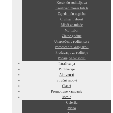
Korak do roditeljstva
Kreativan možeš biti ti
Zajedno do uspjeha
Civilna hrabrost
Mladi za mlade
Moj izbor
Zlatne godine
Unapređenje roditeljstva
Porodično u Vašoj školi
Predavanje za roditelje
Ponašajne ovisnosti
Istraživanja
Publikacije
Aktivnosti
Stručni radovi
Članci
Promotivne kampanje
Media
Galerija
Video