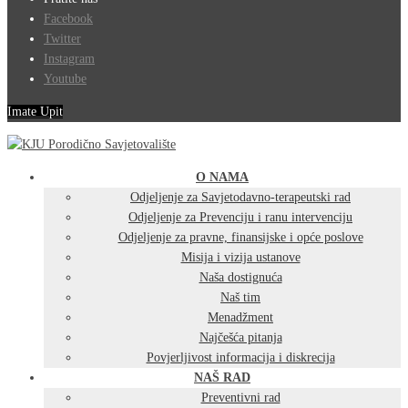
Facebook
Twitter
Instagram
Youtube
Imate Upit
O NAMA
Odjeljenje za Savjetodavno-terapeutski rad
Odjeljenje za Prevenciju i ranu intervenciju
Odjeljenje za pravne, finansijske i opće poslove
Misija i vizija ustanove
Naša dostignuća
Naš tim
Menadžment
Najčešća pitanja
Povjerljivost informacija i diskrecija
NAŠ RAD
Preventivni rad