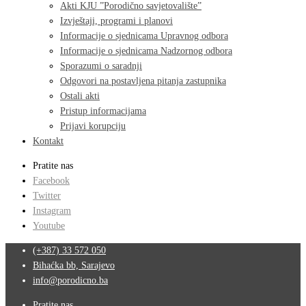
Akti KJU ”Porodično savjetovalište”
Izvještaji, programi i planovi
Informacije o sjednicama Upravnog odbora
Informacije o sjednicama Nadzornog odbora
Sporazumi o saradnji
Odgovori na postavljena pitanja zastupnika
Ostali akti
Pristup informacijama
Prijavi korupciju
Kontakt
Pratite nas
Facebook
Twitter
Instagram
Youtube
(+387) 33 572 050
Bihaćka bb, Sarajevo
info@porodicno.ba
Pratite nas