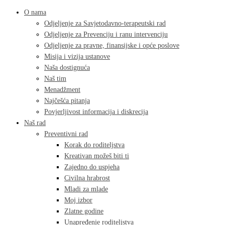
O nama
Odjeljenje za Savjetodavno-terapeutski rad
Odjeljenje za Prevenciju i ranu intervenciju
Odjeljenje za pravne, finansijske i opće poslove
Misija i vizija ustanove
Naša dostignuća
Naš tim
Menadžment
Najčešća pitanja
Povjerljivost informacija i diskrecija
Naš rad
Preventivni rad
Korak do roditeljstva
Kreativan možeš biti ti
Zajedno do uspjeha
Civilna hrabrost
Mladi za mlade
Moj izbor
Zlatne godine
Unapređenje roditeljstva