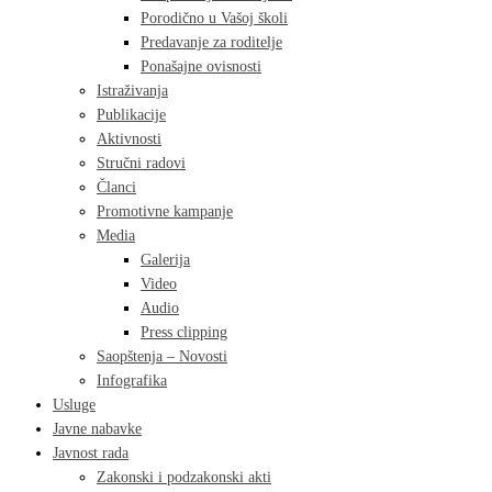
Porodično u Vašoj školi
Predavanje za roditelje
Ponašajne ovisnosti
Istraživanja
Publikacije
Aktivnosti
Stručni radovi
Članci
Promotivne kampanje
Media
Galerija
Video
Audio
Press clipping
Saopštenja – Novosti
Infografika
Usluge
Javne nabavke
Javnost rada
Zakonski i podzakonski akti