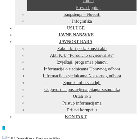
Audio
Press clipping
Saopštenja – Novosti
Infografika
USLUGE
JAVNE NABAVKE
JAVNOST RADA
Zakonski i podzakonski akti
Akti KJU ”Porodično savjetovalište”
Izvještaji, programi i planovi
Informacije o sjednicama Upravnog odbora
Informacije o sjednicama Nadzornog odbora
Sporazumi o saradnji
Odgovori na postavljena pitanja zastupnika
Ostali akti
Pristup informacijama
Prijavi korupciju
KONTAKT
0