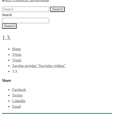
Search
for:
Search
Search:
for:
1.3.
Home
Vijesti
Vijesti
Završen projekat “Socijalne vještine”
1.3.
Share
Facebook
Twitter
LinkedIn
Email