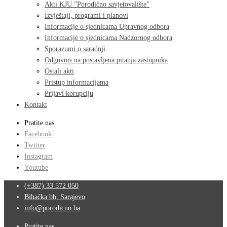
Akti KJU ”Porodično savjetovalište”
Izvještaji, programi i planovi
Informacije o sjednicama Upravnog odbora
Informacije o sjednicama Nadzornog odbora
Sporazumi o saradnji
Odgovori na postavljena pitanja zastupnika
Ostali akti
Pristup informacijama
Prijavi korupciju
Kontakt
Pratite nas
Facebook
Twitter
Instagram
Youtube
(+387) 33 572 050
Bihaćka bb, Sarajevo
info@porodicno.ba
Pratite nas