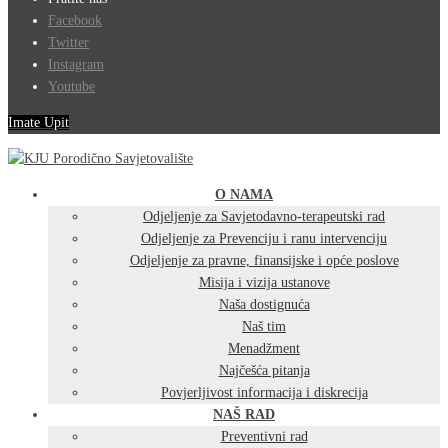
Facebook
Twitter
Instagram
Youtube
Imate Upit
O NAMA
Odjeljenje za Savjetodavno-terapeutski rad
Odjeljenje za Prevenciju i ranu intervenciju
Odjeljenje za pravne, finansijske i opće poslove
Misija i vizija ustanove
Naša dostignuća
Naš tim
Menadžment
Najčešća pitanja
Povjerljivost informacija i diskrecija
NAŠ RAD
Preventivni rad