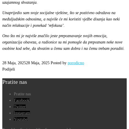
uzajamnog shvatanja.
Unaprijedio sam svoje socijalne vještine, što se pozitivno odražava na
međuljudskim odnosima, a najviše će mi koristiti vježbe disanja kao neki
način relaksacije i ponekad ‘refokusa’.
Ono što mi je najviše značilo jeste prepoznavanje svojih emocija,
organizacija obaveza, a radionice su mi pomogle da prepoznam neke nove
osobine kod sebe, da shvatim u čemu sam dobra i na čemu trebam poraditi.
28 Maja, 2025
28 Maja, 2025
Posted by
porodicno
Podijeli
Pratite nas
Pratite nas
Facebook
Twitter
Instagram
Youtube