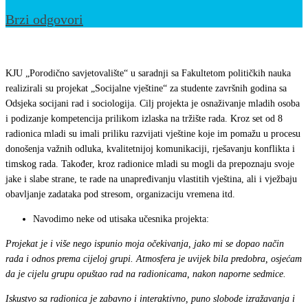
Brzi odgovori
Završen
projekat
KJU „Porodično savjetovalište“ u saradnji sa Fakultetom političkih nauka
“Socijalne
realizirali su projekat „Socijalne vještine“ za studente završnih godina sa
Odsjeka socijani rad i sociologija. Cilj projekta je osnaživanje mladih osoba
vještine”
i podizanje kompetencija prilikom izlaska na tržište rada. Kroz set od 8
radionica mladi su imali priliku razvijati vještine koje im pomažu u procesu
donošenja važnih odluka, kvalitetnijoj komunikaciji, rješavanju konflikta i
timskog rada. Također, kroz radionice mladi su mogli da prepoznaju svoje
jake i slabe strane, te rade na unapređivanju vlastitih vještina, ali i vježbaju
obavljanje zadataka pod stresom, organizaciju vremena itd.
Navodimo neke od utisaka učesnika projekta:
Projekat je i više nego ispunio moja očekivanja, jako mi se dopao način
rada i odnos prema cijeloj grupi. Atmosfera je uvijek bila predobra, osjećam
da je cijelu grupu opuštao rad na radionicama, nakon naporne sedmice.
Iskustvo sa radionica je zabavno i interaktivno, puno slobode izražavanja i