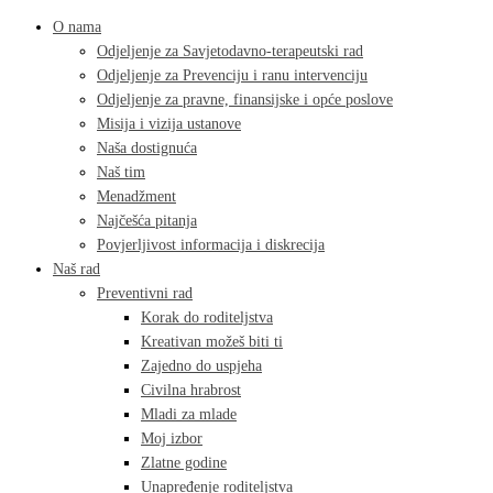
O nama
Odjeljenje za Savjetodavno-terapeutski rad
Odjeljenje za Prevenciju i ranu intervenciju
Odjeljenje za pravne, finansijske i opće poslove
Misija i vizija ustanove
Naša dostignuća
Naš tim
Menadžment
Najčešća pitanja
Povjerljivost informacija i diskrecija
Naš rad
Preventivni rad
Korak do roditeljstva
Kreativan možeš biti ti
Zajedno do uspjeha
Civilna hrabrost
Mladi za mlade
Moj izbor
Zlatne godine
Unapređenje roditeljstva