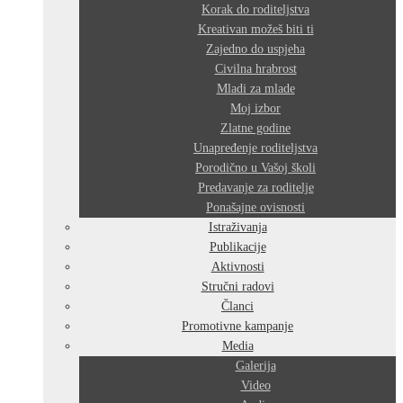
Korak do roditeljstva
Kreativan možeš biti ti
Zajedno do uspjeha
Civilna hrabrost
Mladi za mlade
Moj izbor
Zlatne godine
Unapređenje roditeljstva
Porodično u Vašoj školi
Predavanje za roditelje
Ponašajne ovisnosti
Istraživanja
Publikacije
Aktivnosti
Stručni radovi
Članci
Promotivne kampanje
Media
Galerija
Video