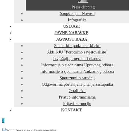
Audio
Press clipping
Saopštenja – Novosti
Infografika
USLUGE
JAVNE NABAVKE
JAVNOST RADA
Zakonski i podzakonski akti
Akti KJU ”Porodično savjetovalište”
Izvještaji, programi i planovi
Informacije o sjednicama Upravnog odbora
Informacije o sjednicama Nadzornog odbora
Sporazumi o saradnji
Odgovori na postavljena pitanja zastupnika
Ostali akti
Pristup informacijama
Prijavi korupciju
KONTAKT
0