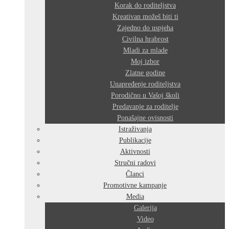
Korak do roditeljstva
Kreativan možeš biti ti
Zajedno do uspjeha
Civilna hrabrost
Mladi za mlade
Moj izbor
Zlatne godine
Unapređenje roditeljstva
Porodično u Vašoj školi
Predavanje za roditelje
Ponašajne ovisnosti
Istraživanja
Publikacije
Aktivnosti
Stručni radovi
Članci
Promotivne kampanje
Media
Galerija
Video