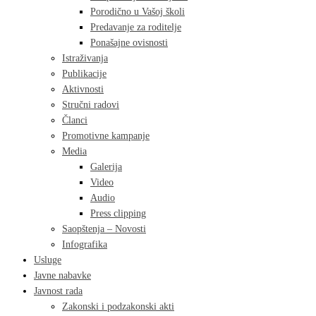
Porodično u Vašoj školi
Predavanje za roditelje
Ponašajne ovisnosti
Istraživanja
Publikacije
Aktivnosti
Stručni radovi
Članci
Promotivne kampanje
Media
Galerija
Video
Audio
Press clipping
Saopštenja – Novosti
Infografika
Usluge
Javne nabavke
Javnost rada
Zakonski i podzakonski akti