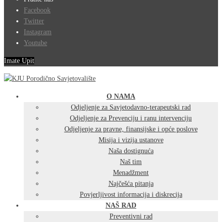
Facebook
Twitter
Instagram
Youtube
Imate Upit
O NAMA
Odjeljenje za Savjetodavno-terapeutski rad
Odjeljenje za Prevenciju i ranu intervenciju
Odjeljenje za pravne, finansijske i opće poslove
Misija i vizija ustanove
Naša dostignuća
Naš tim
Menadžment
Najčešća pitanja
Povjerljivost informacija i diskrecija
NAŠ RAD
Preventivni rad