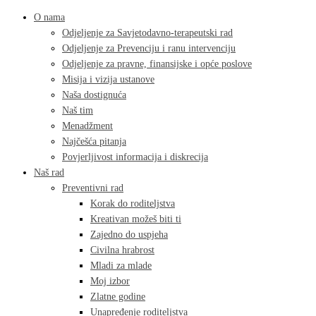
O nama
Odjeljenje za Savjetodavno-terapeutski rad
Odjeljenje za Prevenciju i ranu intervenciju
Odjeljenje za pravne, finansijske i opće poslove
Misija i vizija ustanove
Naša dostignuća
Naš tim
Menadžment
Najčešća pitanja
Povjerljivost informacija i diskrecija
Naš rad
Preventivni rad
Korak do roditeljstva
Kreativan možeš biti ti
Zajedno do uspjeha
Civilna hrabrost
Mladi za mlade
Moj izbor
Zlatne godine
Unapređenje roditeljstva