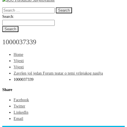
Search
for:
Search
Search:
for:
1000037339
Home
Vijesti
Vijesti
Završen još jedan Forum teatar o temi vršnjakog nasilja
1000037339
Share
Facebook
Twitter
LinkedIn
Email