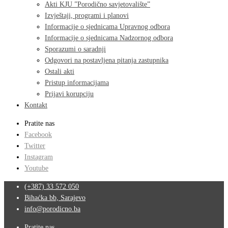
Akti KJU ”Porodično savjetovalište”
Izvještaji, programi i planovi
Informacije o sjednicama Upravnog odbora
Informacije o sjednicama Nadzornog odbora
Sporazumi o saradnji
Odgovori na postavljena pitanja zastupnika
Ostali akti
Pristup informacijama
Prijavi korupciju
Kontakt
Pratite nas
Facebook
Twitter
Instagram
Youtube
(+387) 33 572 050
Bihaćka bb, Sarajevo
info@porodicno.ba
Pratite nas