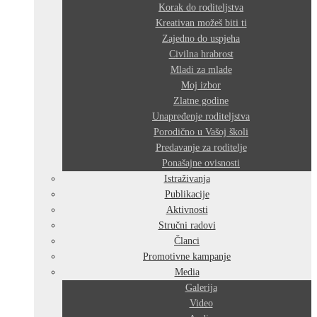
Korak do roditeljstva
Kreativan možeš biti ti
Zajedno do uspjeha
Civilna hrabrost
Mladi za mlade
Moj izbor
Zlatne godine
Unapređenje roditeljstva
Porodično u Vašoj školi
Predavanje za roditelje
Ponašajne ovisnosti
Istraživanja
Publikacije
Aktivnosti
Stručni radovi
Članci
Promotivne kampanje
Media
Galerija
Video