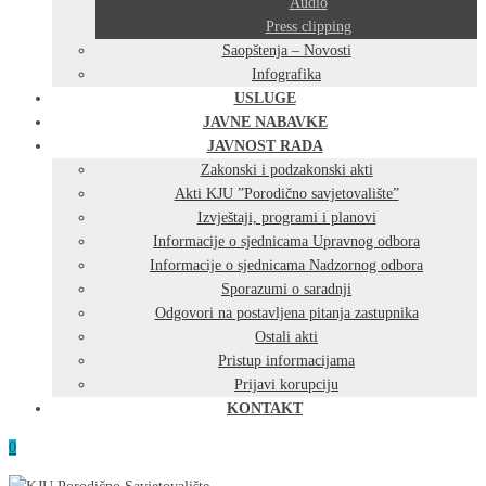
Audio
Press clipping
Saopštenja – Novosti
Infografika
USLUGE
JAVNE NABAVKE
JAVNOST RADA
Zakonski i podzakonski akti
Akti KJU ”Porodično savjetovalište”
Izvještaji, programi i planovi
Informacije o sjednicama Upravnog odbora
Informacije o sjednicama Nadzornog odbora
Sporazumi o saradnji
Odgovori na postavljena pitanja zastupnika
Ostali akti
Pristup informacijama
Prijavi korupciju
KONTAKT
0