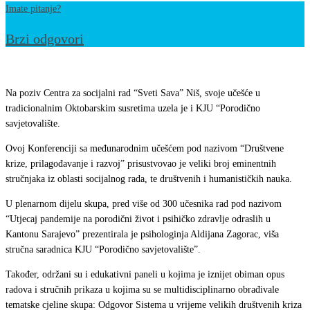
Imate pitanje?
Brzi odgovori
Učešće
u
Na poziv Centra za socijalni rad “Sveti Sava” Niš, svoje učešće u
27.
tradicionalnim Oktobarskim susretima uzela je i KJU “Porodično
savjetovalište.
Oktobarskim
susretima
Ovoj Konferenciji sa međunarodnim učešćem pod nazivom “Društvene
u
krize, prilagođavanje i razvoj” prisustvovao je veliki broj eminentnih
stručnjaka iz oblasti socijalnog rada, te društvenih i humanističkih nauka.
Nišu
￼
U plenarnom dijelu skupa, pred više od 300 učesnika rad pod nazivom
“Utjecaj pandemije na porodični život i psihičko zdravlje odraslih u
Kantonu Sarajevo” prezentirala je psihologinja Aldijana Zagorac, viša
stručna saradnica KJU “Porodično savjetovalište”.
Također, održani su i edukativni paneli u kojima je iznijet obiman opus
radova i stručnih prikaza u kojima su se multidisciplinarno obrađivale
tematske cjeline skupa: Odgovor Sistema u vrijeme velikih društvenih kriza