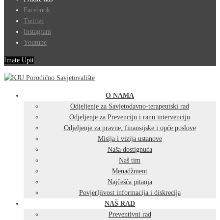
Facebook
Twitter
Instagram
Youtube
Imate Upit
O NAMA
Odjeljenje za Savjetodavno-terapeutski rad
Odjeljenje za Prevenciju i ranu intervenciju
Odjeljenje za pravne, finansijske i opće poslove
Misija i vizija ustanove
Naša dostignuća
Naš tim
Menadžment
Najčešća pitanja
Povjerljivost informacija i diskrecija
NAŠ RAD
Preventivni rad