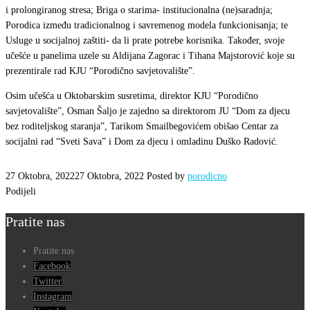
i prolongiranog stresa; Briga o starima- institucionalna (ne)saradnja;
Porodica između tradicionalnog i savremenog modela funkcionisanja; te
Usluge u socijalnoj zaštiti- da li prate potrebe korisnika. Također, svoje
učešće u panelima uzele su Aldijana Zagorac i Tihana Majstorović koje su
prezentirale rad KJU “Porodično savjetovalište”.
Osim učešća u Oktobarskim susretima, direktor KJU “Porodično
savjetovalište”, Osman Šaljo je zajedno sa direktorom JU “Dom za djecu
bez roditeljskog staranja”, Tarikom Smailbegovićem obišao Centar za
socijalni rad “Sveti Sava” i Dom za djecu i omladinu Duško Radović.
27 Oktobra, 2022
27 Oktobra, 2022
Posted by
porodicno
Podijeli
Pratite nas
Pratite nas
Facebook
Twitter
Instagram