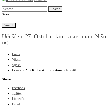
Search
for:
Search
Search:
for:
Učešće u 27. Oktobarskim susretima u Nišu
￼
Home
Vijesti
Vijesti
Učešće u 27. Oktobarskim susretima u Nišu￼
Share
Facebook
Twitter
LinkedIn
Email