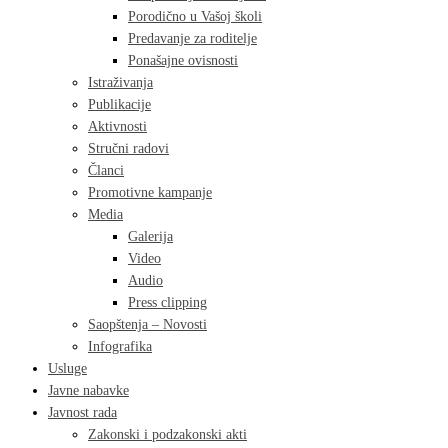
Porodično u Vašoj školi
Predavanje za roditelje
Ponašajne ovisnosti
Istraživanja
Publikacije
Aktivnosti
Stručni radovi
Članci
Promotivne kampanje
Media
Galerija
Video
Audio
Press clipping
Saopštenja – Novosti
Infografika
Usluge
Javne nabavke
Javnost rada
Zakonski i podzakonski akti