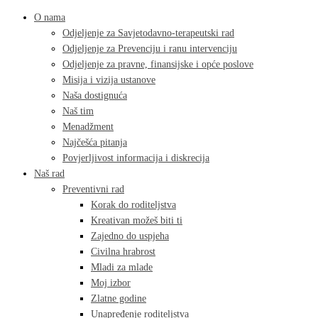
O nama
Odjeljenje za Savjetodavno-terapeutski rad
Odjeljenje za Prevenciju i ranu intervenciju
Odjeljenje za pravne, finansijske i opće poslove
Misija i vizija ustanove
Naša dostignuća
Naš tim
Menadžment
Najčešća pitanja
Povjerljivost informacija i diskrecija
Naš rad
Preventivni rad
Korak do roditeljstva
Kreativan možeš biti ti
Zajedno do uspjeha
Civilna hrabrost
Mladi za mlade
Moj izbor
Zlatne godine
Unapređenje roditeljstva