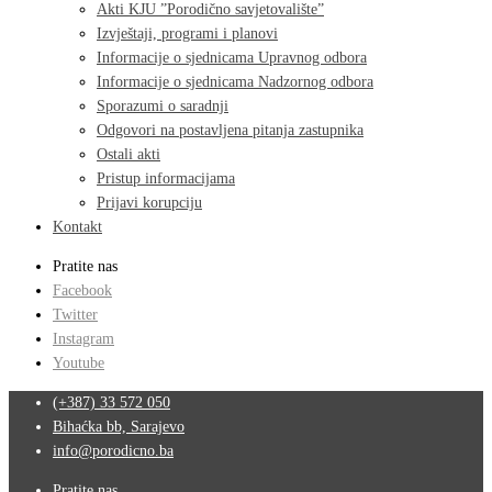
Akti KJU ”Porodično savjetovalište”
Izvještaji, programi i planovi
Informacije o sjednicama Upravnog odbora
Informacije o sjednicama Nadzornog odbora
Sporazumi o saradnji
Odgovori na postavljena pitanja zastupnika
Ostali akti
Pristup informacijama
Prijavi korupciju
Kontakt
Pratite nas
Facebook
Twitter
Instagram
Youtube
(+387) 33 572 050
Bihaćka bb, Sarajevo
info@porodicno.ba
Pratite nas