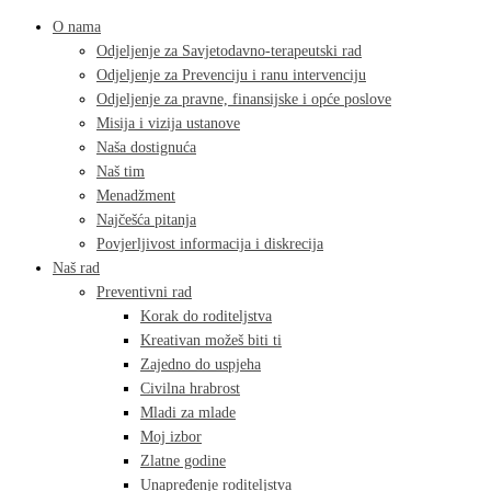
O nama
Odjeljenje za Savjetodavno-terapeutski rad
Odjeljenje za Prevenciju i ranu intervenciju
Odjeljenje za pravne, finansijske i opće poslove
Misija i vizija ustanove
Naša dostignuća
Naš tim
Menadžment
Najčešća pitanja
Povjerljivost informacija i diskrecija
Naš rad
Preventivni rad
Korak do roditeljstva
Kreativan možeš biti ti
Zajedno do uspjeha
Civilna hrabrost
Mladi za mlade
Moj izbor
Zlatne godine
Unapređenje roditeljstva