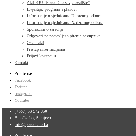
Akti KJU ”Porodično savjetovalište”
Izvještaji, programi i planovi
Informacije o sjednicama Upravnog odbora
Informacije o sjednicama Nadzornog odbora
Sporazumi o saradnji
Odgovori na postavljena pitanja zastupnika
Ostali akti
Pristup informacijama
Prijavi korupciju
Kontakt
Pratite nas
Facebook
Twitter
Instagram
Youtube
(+387) 33 572 050
Bihaćka bb, Sarajevo
info@porodicno.ba
Pratite nas