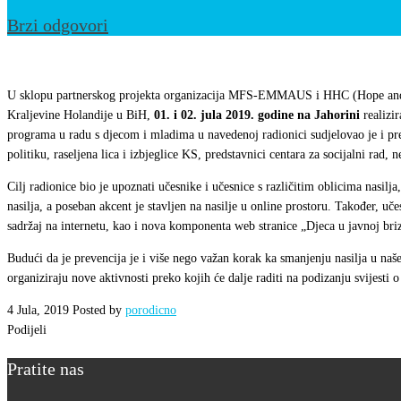
Brzi odgovori
Učešće
na
U sklopu partnerskog projekta organizacija MFS-EMMAUS i HHC (Hope and 
radionici
Kraljevine Holandije u BiH,
01. i 02. jula 2019. godine na Jahorini
realizir
programa u radu s djecom i mladima u navedenoj radionici sudjelovao je i pred
„Prevencija
politiku, raseljena lica i izbjeglice KS, predstavnici centara za socijalni rad, n
nasilja
nad
Cilj radionice bio je upoznati učesnike i učesnice s različitim oblicima nasilja, 
nasilja, a poseban akcent je stavljen na nasilje u online prostoru. Također, u
djecom
sadržaj na internetu, kao i nova komponenta web stranice „Djeca u javnoj br
u
Budući da je prevencija je i više nego važan korak ka smanjenju nasilja u n
digitalnom
organiziraju nove aktivnosti preko kojih će dalje raditi na podizanju svijesti o
okruženju“
4 Jula, 2019
Posted by
porodicno
Podijeli
Pratite nas