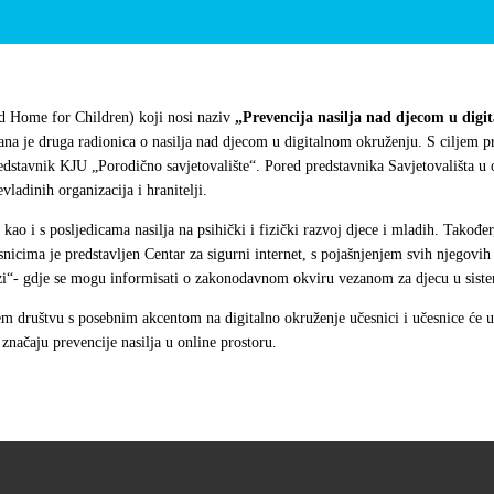
Home for Children) koji nosi naziv
„Prevencija nasilja nad djecom u dig
ana je druga radionica o nasilja nad djecom u digitalnom okruženju. S ciljem p
stavnik KJU „Porodično savjetovalište“. Pored predstavnika Savjetovališta u ov
evladinih organizacija i hranitelji.
kao i s posljedicama nasilja na psihički i fizički razvoj djece i mladih. Također, 
česnicima je predstavljen Centar za sigurni internet, s pojašnjenjem svih njegovi
izi“- gdje se mogu informisati o zakonodavnom okviru vezanom za djecu u siste
ašem društvu s posebnim akcentom na digitalno okruženje učesnici i učesnice će
 značaju prevencije nasilja u online prostoru.