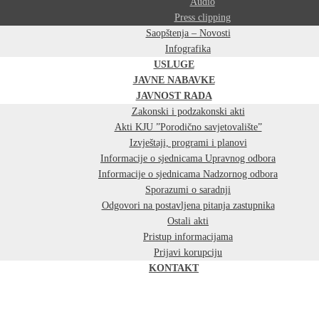
Audio
Press clipping
Saopštenja – Novosti
Infografika
USLUGE
JAVNE NABAVKE
JAVNOST RADA
Zakonski i podzakonski akti
Akti KJU ”Porodično savjetovalište”
Izvještaji, programi i planovi
Informacije o sjednicama Upravnog odbora
Informacije o sjednicama Nadzornog odbora
Sporazumi o saradnji
Odgovori na postavljena pitanja zastupnika
Ostali akti
Pristup informacijama
Prijavi korupciju
KONTAKT