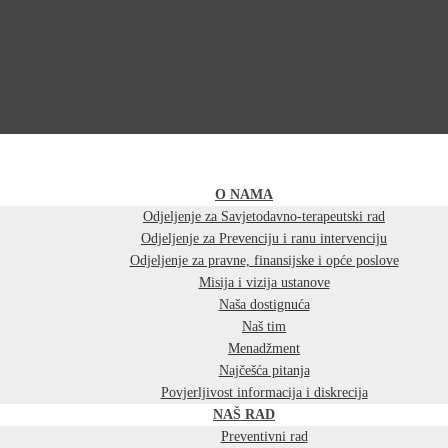
O NAMA
Odjeljenje za Savjetodavno-terapeutski rad
Odjeljenje za Prevenciju i ranu intervenciju
Odjeljenje za pravne, finansijske i opće poslove
Misija i vizija ustanove
Naša dostignuća
Naš tim
Menadžment
Najčešća pitanja
Povjerljivost informacija i diskrecija
NAŠ RAD
Preventivni rad