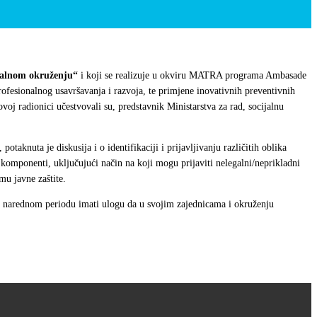
italnom okruženju“
i koji se realizuje u okviru MATRA programa Ambasade
rofesionalnog usavršavanja i razvoja, te primjene inovativnih preventivnih
oj radionici učestvovali su, predstavnik Ministarstva za rad, socijalnu
potaknuta je diskusija i o identifikaciji i prijavljivanju različitih oblika
h komponenti, uključujući način na koji mogu prijaviti nelegalni/neprikladni
mu javne zaštite.
 u narednom periodu imati ulogu da u svojim zajednicama i okruženju