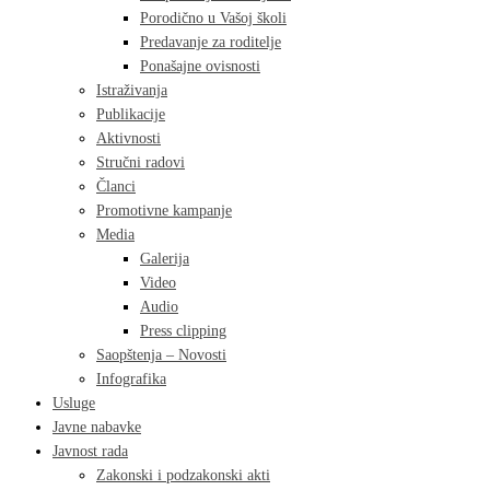
Porodično u Vašoj školi
Predavanje za roditelje
Ponašajne ovisnosti
Istraživanja
Publikacije
Aktivnosti
Stručni radovi
Članci
Promotivne kampanje
Media
Galerija
Video
Audio
Press clipping
Saopštenja – Novosti
Infografika
Usluge
Javne nabavke
Javnost rada
Zakonski i podzakonski akti