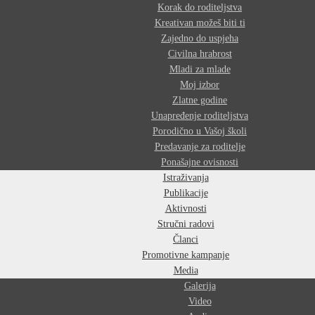
Korak do roditeljstva
Kreativan možeš biti ti
Zajedno do uspjeha
Civilna hrabrost
Mladi za mlade
Moj izbor
Zlatne godine
Unapređenje roditeljstva
Porodično u Vašoj školi
Predavanje za roditelje
Ponašajne ovisnosti
Istraživanja
Publikacije
Aktivnosti
Stručni radovi
Članci
Promotivne kampanje
Media
Galerija
Video