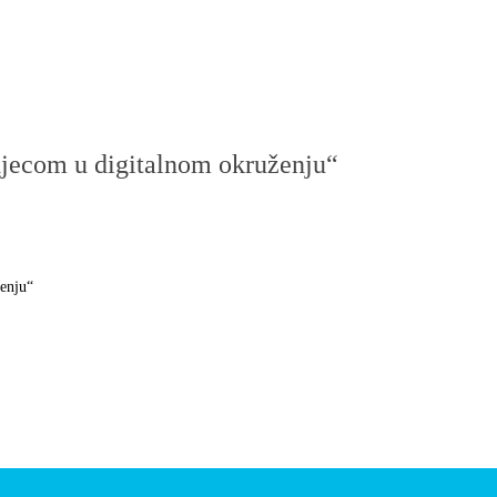
 djecom u digitalnom okruženju“
ženju“