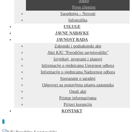
Audio
Press clipping
Saopštenja – Novosti
Infografika
USLUGE
JAVNE NABAVKE
JAVNOST RADA
Zakonski i podzakonski akti
Akti KJU ”Porodično savjetovalište”
Izvještaji, programi i planovi
Informacije o sjednicama Upravnog odbora
Informacije o sjednicama Nadzornog odbora
Sporazumi o saradnji
Odgovori na postavljena pitanja zastupnika
Ostali akti
Pristup informacijama
Prijavi korupciju
KONTAKT
0