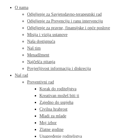
O nama
Odjeljenje za Savjetodavno-terapeutski rad
Odjeljenje za Prevenciju i ranu intervenciju
Odjeljenje za pravne, finansijske i opće poslove
Misija i vizija ustanove
Naša dostignuća
Naš tim
Menadžment
Najčešća pitanja
Povjerljivost informacija i diskrecija
Naš rad
Preventivni rad
Korak do roditeljstva
Kreativan možeš biti ti
Zajedno do uspjeha
Civilna hrabrost
Mladi za mlade
Moj izbor
Zlatne godine
Unapređenje roditeljstva