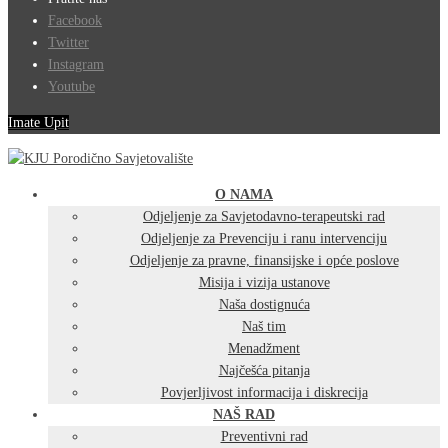
Facebook
Twitter
Instagram
Youtube
Imate Upit
O NAMA
Odjeljenje za Savjetodavno-terapeutski rad
Odjeljenje za Prevenciju i ranu intervenciju
Odjeljenje za pravne, finansijske i opće poslove
Misija i vizija ustanove
Naša dostignuća
Naš tim
Menadžment
Najčešća pitanja
Povjerljivost informacija i diskrecija
NAŠ RAD
Preventivni rad