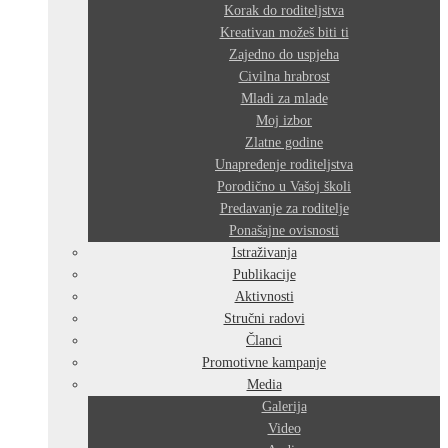
Korak do roditeljstva
Kreativan možeš biti ti
Zajedno do uspjeha
Civilna hrabrost
Mladi za mlade
Moj izbor
Zlatne godine
Unapređenje roditeljstva
Porodično u Vašoj školi
Predavanje za roditelje
Ponašajne ovisnosti
Istraživanja
Publikacije
Aktivnosti
Stručni radovi
Članci
Promotivne kampanje
Media
Galerija
Video