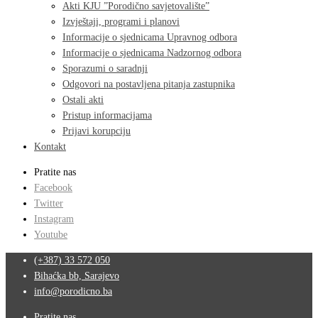
Akti KJU ”Porodično savjetovalište”
Izvještaji, programi i planovi
Informacije o sjednicama Upravnog odbora
Informacije o sjednicama Nadzornog odbora
Sporazumi o saradnji
Odgovori na postavljena pitanja zastupnika
Ostali akti
Pristup informacijama
Prijavi korupciju
Kontakt
Pratite nas
Facebook
Twitter
Instagram
Youtube
(+387) 33 572 050
Bihaćka bb, Sarajevo
info@porodicno.ba
Pratite nas