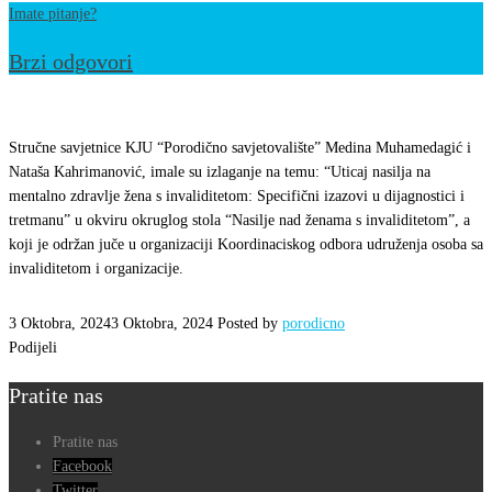
Imate pitanje?
Brzi odgovori
Učesce
na
Stručne savjetnice KJU “Porodično savjetovalište” Medina Muhamedagić i
okruglom
Nataša Kahrimanović, imale su izlaganje na temu: “Uticaj nasilja na
mentalno zdravlje žena s invaliditetom: Specifični izazovi u dijagnostici i
stolu
tretmanu” u okviru okruglog stola “Nasilje nad ženama s invaliditetom”, a
“Nasilje
koji je održan juče u organizaciji Koordinaciskog odbora udruženja osoba sa
nad
invaliditetom i organizacije.
ženama
s
3 Oktobra, 2024
3 Oktobra, 2024
Posted by
porodicno
Podijeli
invaliditetom”
Pratite nas
Pratite nas
Facebook
Twitter