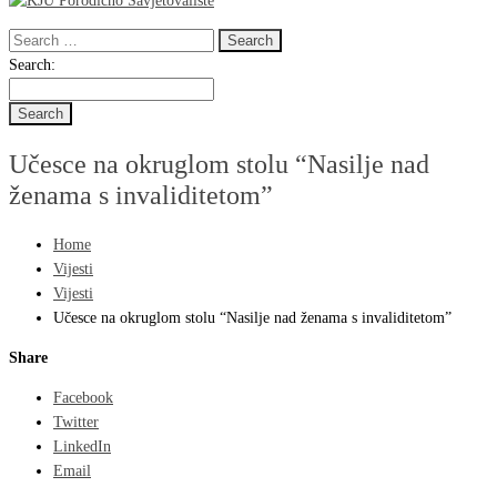
Search
for:
Search
Search:
for:
Učesce na okruglom stolu “Nasilje nad
ženama s invaliditetom”
Home
Vijesti
Vijesti
Učesce na okruglom stolu “Nasilje nad ženama s invaliditetom”
Share
Facebook
Twitter
LinkedIn
Email