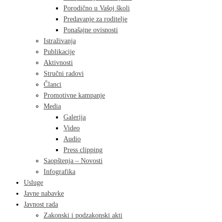
Porodično u Vašoj školi
Predavanje za roditelje
Ponašajne ovisnosti
Istraživanja
Publikacije
Aktivnosti
Stručni radovi
Članci
Promotivne kampanje
Media
Galerija
Video
Audio
Press clipping
Saopštenja – Novosti
Infografika
Usluge
Javne nabavke
Javnost rada
Zakonski i podzakonski akti