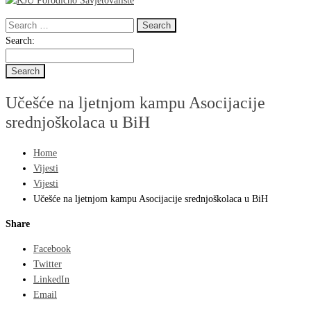
Search
for:
Search
Search:
for:
Učešće na ljetnjom kampu Asocijacije
srednjoškolaca u BiH
Home
Vijesti
Vijesti
Učešće na ljetnjom kampu Asocijacije srednjoškolaca u BiH
Share
Facebook
Twitter
LinkedIn
Email