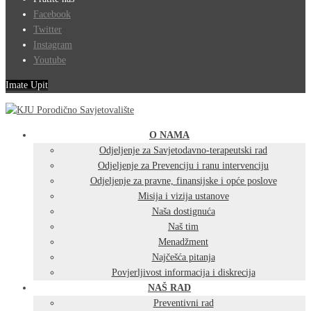
Facebook
Twitter
Instagram
Youtube
Imate Upit
O NAMA
Odjeljenje za Savjetodavno-terapeutski rad
Odjeljenje za Prevenciju i ranu intervenciju
Odjeljenje za pravne, finansijske i opće poslove
Misija i vizija ustanove
Naša dostignuća
Naš tim
Menadžment
Najčešća pitanja
Povjerljivost informacija i diskrecija
NAŠ RAD
Preventivni rad