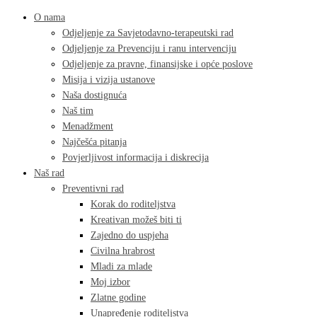
O nama
Odjeljenje za Savjetodavno-terapeutski rad
Odjeljenje za Prevenciju i ranu intervenciju
Odjeljenje za pravne, finansijske i opće poslove
Misija i vizija ustanove
Naša dostignuća
Naš tim
Menadžment
Najčešća pitanja
Povjerljivost informacija i diskrecija
Naš rad
Preventivni rad
Korak do roditeljstva
Kreativan možeš biti ti
Zajedno do uspjeha
Civilna hrabrost
Mladi za mlade
Moj izbor
Zlatne godine
Unapređenje roditeljstva