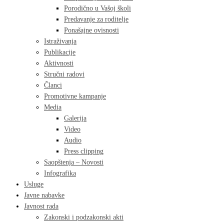
Porodično u Vašoj školi
Predavanje za roditelje
Ponašajne ovisnosti
Istraživanja
Publikacije
Aktivnosti
Stručni radovi
Članci
Promotivne kampanje
Media
Galerija
Video
Audio
Press clipping
Saopštenja – Novosti
Infografika
Usluge
Javne nabavke
Javnost rada
Zakonski i podzakonski akti