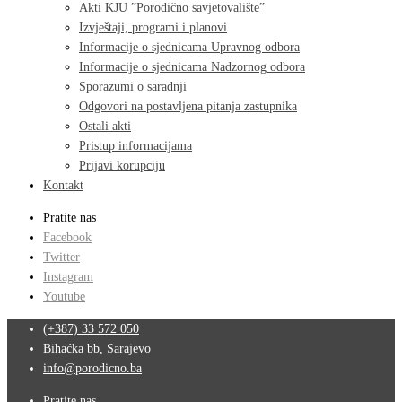
Akti KJU ”Porodično savjetovalište”
Izvještaji, programi i planovi
Informacije o sjednicama Upravnog odbora
Informacije o sjednicama Nadzornog odbora
Sporazumi o saradnji
Odgovori na postavljena pitanja zastupnika
Ostali akti
Pristup informacijama
Prijavi korupciju
Kontakt
Pratite nas
Facebook
Twitter
Instagram
Youtube
(+387) 33 572 050
Bihaćka bb, Sarajevo
info@porodicno.ba
Pratite nas