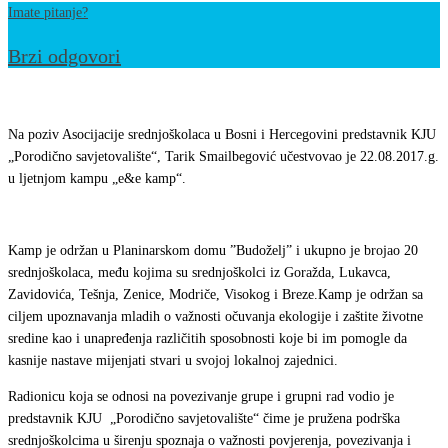
Imate pitanje?
Brzi odgovori
Učešće
na
Na poziv Asocijacije srednjoškolaca u Bosni i Hercegovini predstavnik KJU
ljetnjom
„Porodično savjetovalište“, Tarik Smailbegović učestvovao je 22.08.2017.g.
u ljetnjom kampu „e&e kamp“.
kampu
Asocijacije
srednjoškolaca
Kamp je održan u Planinarskom domu ”Budoželj” i ukupno je brojao 20
u
srednjoškolaca, među kojima su srednjoškolci iz Goražda, Lukavca,
BiH
Zavidovića, Tešnja, Zenice, Modriče, Visokog i Breze.Kamp je održan sa
ciljem upoznavanja mladih o važnosti očuvanja ekologije i zaštite životne
sredine kao i unapređenja različitih sposobnosti koje bi im pomogle da
kasnije nastave mijenjati stvari u svojoj lokalnoj zajednici.
Radionicu koja se odnosi na povezivanje grupe i grupni rad vodio je
predstavnik KJU „Porodično savjetovalište“ čime je pružena podrška
srednjoškolcima u širenju spoznaja o važnosti povjerenja, povezivanja i