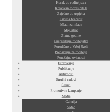
Korak do roditeljstva
Kreativan možeš biti ti
Zajedno do uspjeha
Civilna hrabrost
Mladi za mlade
Moj izbor
Zlatne godine
Unapređenje roditeljstva
Porodično u Vašoj školi
Predavanje za roditelje
Ponašajne ovisnosti
Istraživanja
Publikacije
Aktivnosti
Stručni radovi
Članci
Promotivne kampanje
Media
Galerija
Video