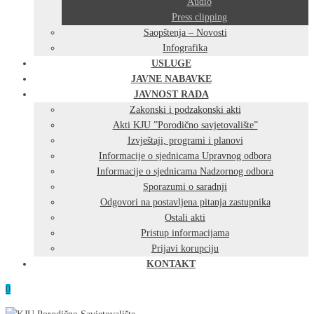
Audio
Press clipping
Saopštenja – Novosti
Infografika
USLUGE
JAVNE NABAVKE
JAVNOST RADA
Zakonski i podzakonski akti
Akti KJU ”Porodično savjetovalište”
Izvještaji, programi i planovi
Informacije o sjednicama Upravnog odbora
Informacije o sjednicama Nadzornog odbora
Sporazumi o saradnji
Odgovori na postavljena pitanja zastupnika
Ostali akti
Pristup informacijama
Prijavi korupciju
KONTAKT
0