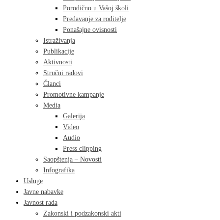
Porodično u Vašoj školi
Predavanje za roditelje
Ponašajne ovisnosti
Istraživanja
Publikacije
Aktivnosti
Stručni radovi
Članci
Promotivne kampanje
Media
Galerija
Video
Audio
Press clipping
Saopštenja – Novosti
Infografika
Usluge
Javne nabavke
Javnost rada
Zakonski i podzakonski akti