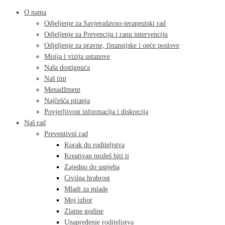
O nama
Odjeljenje za Savjetodavno-terapeutski rad
Odjeljenje za Prevenciju i ranu intervenciju
Odjeljenje za pravne, finansijske i opće poslove
Misija i vizija ustanove
Naša dostignuća
Naš tim
Menadžment
Najčešća pitanja
Povjerljivost informacija i diskrecija
Naš rad
Preventivni rad
Korak do roditeljstva
Kreativan možeš biti ti
Zajedno do uspjeha
Civilna hrabrost
Mladi za mlade
Moj izbor
Zlatne godine
Unapređenje roditeljstva