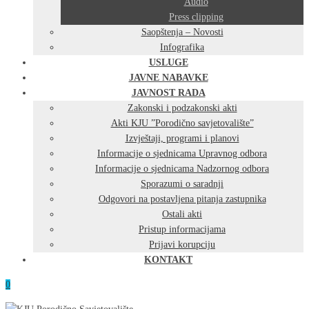
Audio
Press clipping
Saopštenja – Novosti
Infografika
USLUGE
JAVNE NABAVKE
JAVNOST RADA
Zakonski i podzakonski akti
Akti KJU ”Porodično savjetovalište”
Izvještaji, programi i planovi
Informacije o sjednicama Upravnog odbora
Informacije o sjednicama Nadzornog odbora
Sporazumi o saradnji
Odgovori na postavljena pitanja zastupnika
Ostali akti
Pristup informacijama
Prijavi korupciju
KONTAKT
0