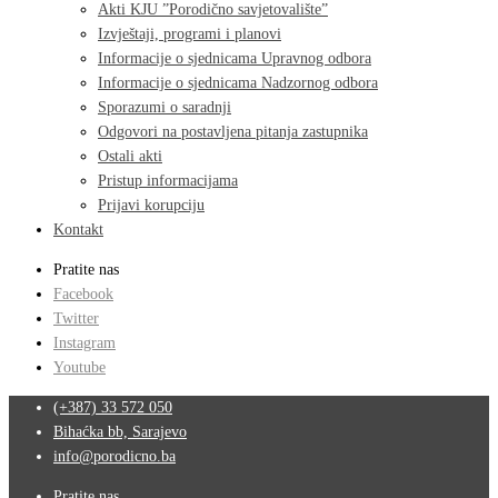
Akti KJU ”Porodično savjetovalište”
Izvještaji, programi i planovi
Informacije o sjednicama Upravnog odbora
Informacije o sjednicama Nadzornog odbora
Sporazumi o saradnji
Odgovori na postavljena pitanja zastupnika
Ostali akti
Pristup informacijama
Prijavi korupciju
Kontakt
Pratite nas
Facebook
Twitter
Instagram
Youtube
(+387) 33 572 050
Bihaćka bb, Sarajevo
info@porodicno.ba
Pratite nas