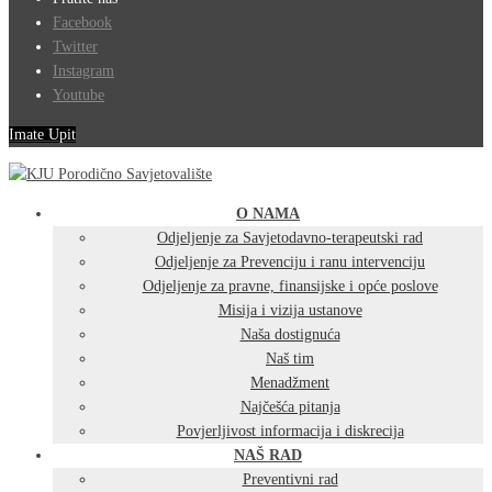
Facebook
Twitter
Instagram
Youtube
Imate Upit
O NAMA
Odjeljenje za Savjetodavno-terapeutski rad
Odjeljenje za Prevenciju i ranu intervenciju
Odjeljenje za pravne, finansijske i opće poslove
Misija i vizija ustanove
Naša dostignuća
Naš tim
Menadžment
Najčešća pitanja
Povjerljivost informacija i diskrecija
NAŠ RAD
Preventivni rad