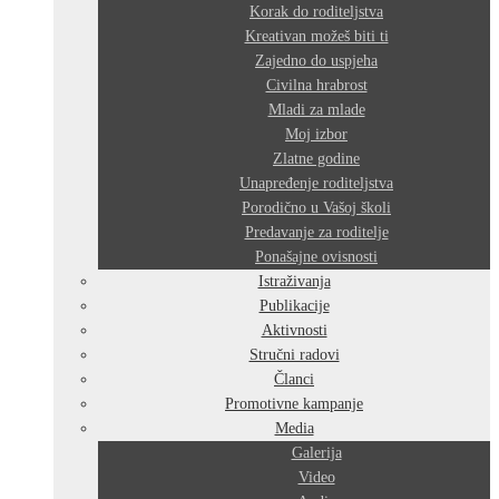
Korak do roditeljstva
Kreativan možeš biti ti
Zajedno do uspjeha
Civilna hrabrost
Mladi za mlade
Moj izbor
Zlatne godine
Unapređenje roditeljstva
Porodično u Vašoj školi
Predavanje za roditelje
Ponašajne ovisnosti
Istraživanja
Publikacije
Aktivnosti
Stručni radovi
Članci
Promotivne kampanje
Media
Galerija
Video