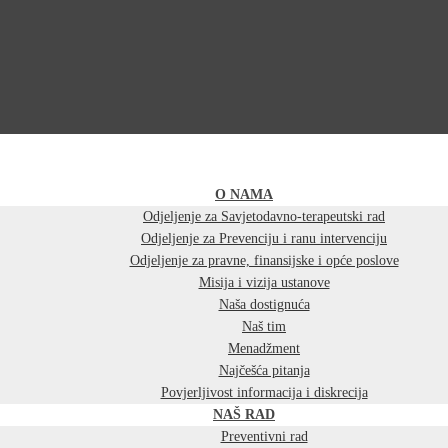
O NAMA
Odjeljenje za Savjetodavno-terapeutski rad
Odjeljenje za Prevenciju i ranu intervenciju
Odjeljenje za pravne, finansijske i opće poslove
Misija i vizija ustanove
Naša dostignuća
Naš tim
Menadžment
Najčešća pitanja
Povjerljivost informacija i diskrecija
NAŠ RAD
Preventivni rad