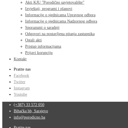
Akti KJU ”Porodično savjetovalište”
Izvještaji, programi i planovi
Informacije o sjednicama Upravnog odbora
Informacije o sjednicama Nadzornog odbora
Sporazumi o saradnji
Odgovori na postavljena pitanja zastupnika
Ostali akti
Pristup informacijama
Prijavi korupciju
Kontakt
Pratite nas
Facebook
Twitter
Instagram
Youtube
(+387) 33 572 050
Bihaćka bb, Sarajevo
info@porodicno.ba
Pratite nas