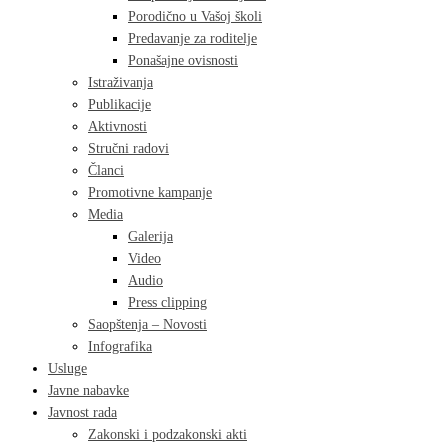
Porodično u Vašoj školi
Predavanje za roditelje
Ponašajne ovisnosti
Istraživanja
Publikacije
Aktivnosti
Stručni radovi
Članci
Promotivne kampanje
Media
Galerija
Video
Audio
Press clipping
Saopštenja – Novosti
Infografika
Usluge
Javne nabavke
Javnost rada
Zakonski i podzakonski akti