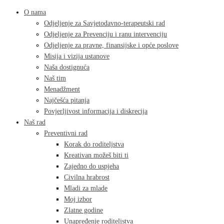
O nama
Odjeljenje za Savjetodavno-terapeutski rad
Odjeljenje za Prevenciju i ranu intervenciju
Odjeljenje za pravne, finansijske i opće poslove
Misija i vizija ustanove
Naša dostignuća
Naš tim
Menadžment
Najčešća pitanja
Povjerljivost informacija i diskrecija
Naš rad
Preventivni rad
Korak do roditeljstva
Kreativan možeš biti ti
Zajedno do uspjeha
Civilna hrabrost
Mladi za mlade
Moj izbor
Zlatne godine
Unapređenje roditeljstva