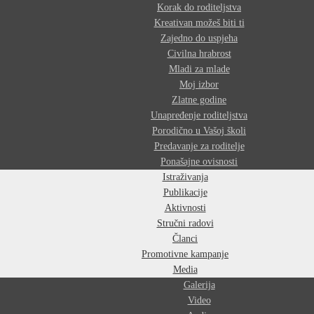
Korak do roditeljstva
Kreativan možeš biti ti
Zajedno do uspjeha
Civilna hrabrost
Mladi za mlade
Moj izbor
Zlatne godine
Unapređenje roditeljstva
Porodično u Vašoj školi
Predavanje za roditelje
Ponašajne ovisnosti
Istraživanja
Publikacije
Aktivnosti
Stručni radovi
Članci
Promotivne kampanje
Media
Galerija
Video