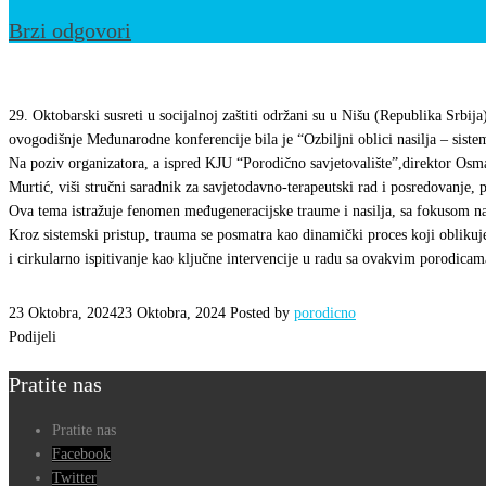
Brzi odgovori
Učešće
KJU
29. Oktobarski susreti u socijalnoj zaštiti održani su u Nišu (Republika Srbij
“Porodično
ovogodišnje Međunarodne konferencije bila je “Ozbiljni oblici nasilja – sistem
Na poziv organizatora, a ispred KJU “Porodično savjetovalište”,direktor Osm
savjetovalište”
Murtić, viši stručni saradnik za savjetodavno-terapeutski rad i posredovanje, 
na
Ova tema istražuje fenomen međugeneracijske traume i nasilja, sa fokusom na 
29.Oktobarskim
Kroz sistemski pristup, trauma se posmatra kao dinamički proces koji oblikuj
susretimasocijalne
i cirkularno ispitivanje kao ključne intervencije u radu sa ovakvim porodicama
zaštite
23 Oktobra, 2024
23 Oktobra, 2024
Posted by
porodicno
u
Podijeli
Nišu
Pratite nas
Pratite nas
Facebook
Twitter