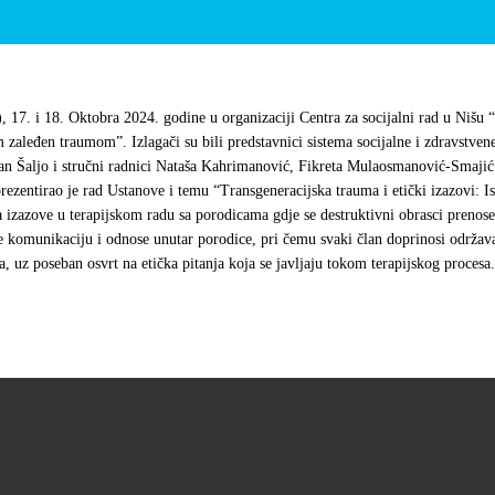
a), 17. i 18. Oktobra 2024. godine u organizaciji Centra za socijalni rad u Nišu
 zaleđen traumom”. Izlagači su bili predstavnici sistema socijalne i zdravstvene
an Šaljo i stručni radnici Nataša Kahrimanović, Fikreta Mulaosmanović-Smajić
prezentirao je rad Ustanove i temu “Transgeneracijska trauma i etički izazovi: I
izazove u terapijskom radu sa porodicama gdje se destruktivni obrasci prenose
e komunikaciju i odnose unutar porodice, pri čemu svaki član doprinosi održav
, uz poseban osvrt na etička pitanja koja se javljaju tokom terapijskog procesa.