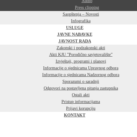
Audio
Press clipping
Saopštenja – Novosti
Infografika
USLUGE
JAVNE NABAVKE
JAVNOST RADA
Zakonski i podzakonski akti
Akti KJU ”Porodično savjetovalište”
Izvještaji, programi i planovi
Informacije o sjednicama Upravnog odbora
Informacije o sjednicama Nadzornog odbora
Sporazumi o saradnji
Odgovori na postavljena pitanja zastupnika
Ostali akti
Pristup informacijama
Prijavi korupciju
KONTAKT