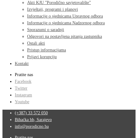
Akti KJU ”Porodično savjetovalište”
Izvještaji, programi i planovi
Informacije o sjednicama Upravnog odbora
Informacije o sjednicama Nadzornog odbora
Sporazumi o saradnji
Odgovori na postavljena pitanja zastupnika
Ostali akti
Pristup informacijama
Prijavi korupciju
Kontakt
Pratite nas
Facebook
Twitter
Instagram
Youtube
(+387) 33 572 050
Bihaćka bb, Sarajevo
info@porodicno.ba
Pratite nas