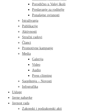
Porodično u Vašoj školi
Predavanje za roditelje
Ponašajne ovisnosti
Istraživanja
Publikacije
Aktivnosti
Stručni radovi
Članci
Promotivne kampanje
Media
Galerija
Video
Audio
Press clipping
Saopštenja – Novosti
Infografika
Usluge
Javne nabavke
Javnost rada
Zakonski i podzakonski akti