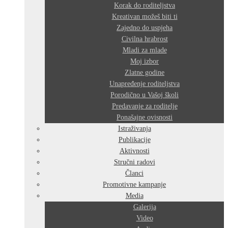
Korak do roditeljstva
Kreativan možeš biti ti
Zajedno do uspjeha
Civilna hrabrost
Mladi za mlade
Moj izbor
Zlatne godine
Unapređenje roditeljstva
Porodično u Vašoj školi
Predavanje za roditelje
Ponašajne ovisnosti
Istraživanja
Publikacije
Aktivnosti
Stručni radovi
Članci
Promotivne kampanje
Media
Galerija
Video