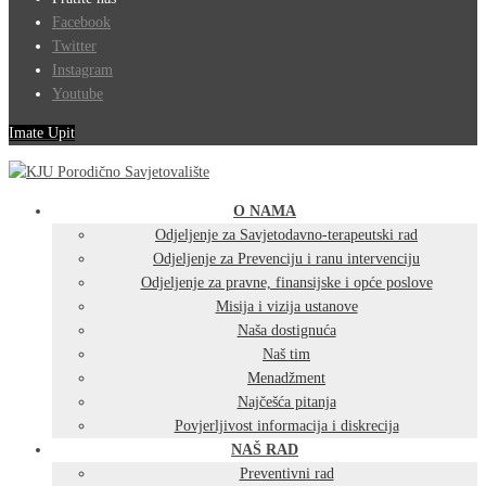
Facebook
Twitter
Instagram
Youtube
Imate Upit
O NAMA
Odjeljenje za Savjetodavno-terapeutski rad
Odjeljenje za Prevenciju i ranu intervenciju
Odjeljenje za pravne, finansijske i opće poslove
Misija i vizija ustanove
Naša dostignuća
Naš tim
Menadžment
Najčešća pitanja
Povjerljivost informacija i diskrecija
NAŠ RAD
Preventivni rad