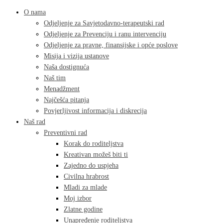
O nama
Odjeljenje za Savjetodavno-terapeutski rad
Odjeljenje za Prevenciju i ranu intervenciju
Odjeljenje za pravne, finansijske i opće poslove
Misija i vizija ustanove
Naša dostignuća
Naš tim
Menadžment
Najčešća pitanja
Povjerljivost informacija i diskrecija
Naš rad
Preventivni rad
Korak do roditeljstva
Kreativan možeš biti ti
Zajedno do uspjeha
Civilna hrabrost
Mladi za mlade
Moj izbor
Zlatne godine
Unapređenje roditeljstva