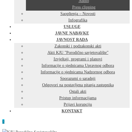
Audio
Press clipping
Saopštenja – Novosti
Infografika
USLUGE
JAVNE NABAVKE
JAVNOST RADA
Zakonski i podzakonski akti
Akti KJU ”Porodično savjetovalište”
Izvještaji, programi i planovi
Informacije o sjednicama Upravnog odbora
Informacije o sjednicama Nadzornog odbora
Sporazumi o saradnji
Odgovori na postavljena pitanja zastupnika
Ostali akti
Pristup informacijama
Prijavi korupciju
KONTAKT
0