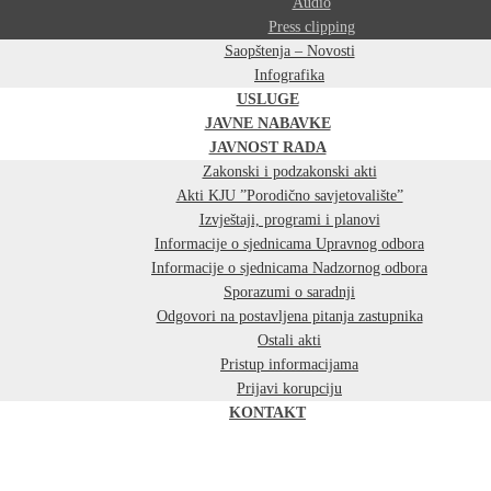
Audio
Press clipping
Saopštenja – Novosti
Infografika
USLUGE
JAVNE NABAVKE
JAVNOST RADA
Zakonski i podzakonski akti
Akti KJU ”Porodično savjetovalište”
Izvještaji, programi i planovi
Informacije o sjednicama Upravnog odbora
Informacije o sjednicama Nadzornog odbora
Sporazumi o saradnji
Odgovori na postavljena pitanja zastupnika
Ostali akti
Pristup informacijama
Prijavi korupciju
KONTAKT