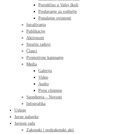
Porodično u Vašoj školi
Predavanje za roditelje
Ponašajne ovisnosti
Istraživanja
Publikacije
Aktivnosti
Stručni radovi
Članci
Promotivne kampanje
Media
Galerija
Video
Audio
Press clipping
Saopštenja – Novosti
Infografika
Usluge
Javne nabavke
Javnost rada
Zakonski i podzakonski akti