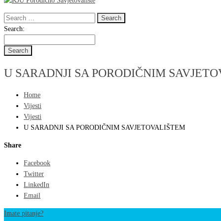
Search
for:
Search
Search:
for:
U SARADNJI SA PORODIČNIM SAVJET
Home
Vijesti
Vijesti
U SARADNJI SA PORODIČNIM SAVJETOVALIŠTEM
Share
Facebook
Twitter
LinkedIn
Email
Imate pitanje?