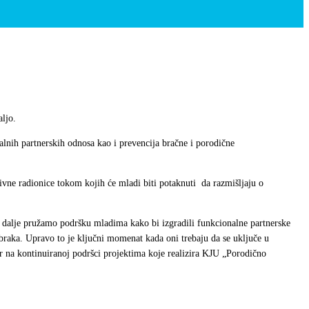
ljo.
nalnih partnerskih odnosa kao i prevencija bračne i porodične
tivne radionice tokom kojih će mladi biti potaknuti da razmišljaju o
 i dalje pružamo podršku mladima kako bi izgradili funkcionalne partnerske
 braka. Upravo to je ključni momenat kada oni trebaju da se uključe u
tar na kontinuiranoj podršci projektima koje realizira KJU „Porodično