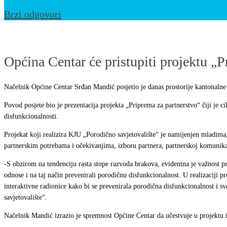
Brzi odgovori
U
SARADNJI
Općina Centar će pristupiti projektu „P
SA
PORODIČNIM
Načelnik Općine Centar Srđan Mandić posjetio je danas prostorije kantonalne 
SAVJETOVALIŠTEM
Povod posjete bio je prezentacija projekta „Priprema za partnerstvo“ čiji je c
disfunkcionalnosti.
Projekat koji realizira KJU „Porodično savjetovalište“ je namijenjen mladima,
partnerskim potrebama i očekivanjima, izboru partnera, partnerskoj komunikac
-S obzirom na tendenciju rasta stope razvoda brakova, evidentna je važnost p
odnose i na taj način prevenirali porodičnu disfunkcionalnost. U realizaciji 
interaktivne radionice kako bi se prevenirala porodična disfunkcionalnost i sv
savjetovalište“.
Načelnik Mandić izrazio je spremnost Općine Centar da učestvuje u projektu i us