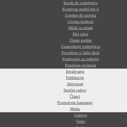
Korak do roditeljstva
Kreativan možeš biti ti
Zajedno do uspjeha
Civilna hrabrost
Mladi za mlade
Moj izbor
Zlatne godine
Unapređenje roditeljstva
Porodično u Vašoj školi
Predavanje za roditelje
Ponašajne ovisnosti
Istraživanja
Publikacije
Aktivnosti
Stručni radovi
Članci
Promotivne kampanje
Media
Galerija
Video