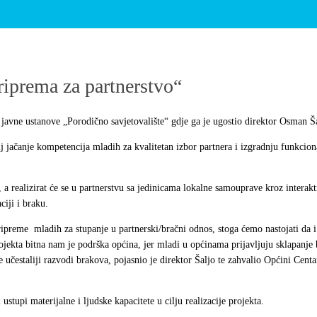
riprema za partnerstvo“
javne ustanove „Porodično savjetovalište“ gdje ga je ugostio direktor Osman Ša
ilj jačanje kompetencija mladih za kvalitetan izbor partnera i izgradnju funkcio
 a realizirat će se u partnerstvu sa jedinicama lokalne samouprave kroz interak
iji i braku.
ripreme mladih za stupanje u partnerski/bračni odnos, stoga ćemo nastojati da
projekta bitna nam je podrška općina, jer mladi u općinama prijavljuju sklapanje
e učestaliji razvodi brakova, pojasnio je direktor Šaljo te zahvalio Općini Cen
tupi materijalne i ljudske kapacitete u cilju realizacije projekta.