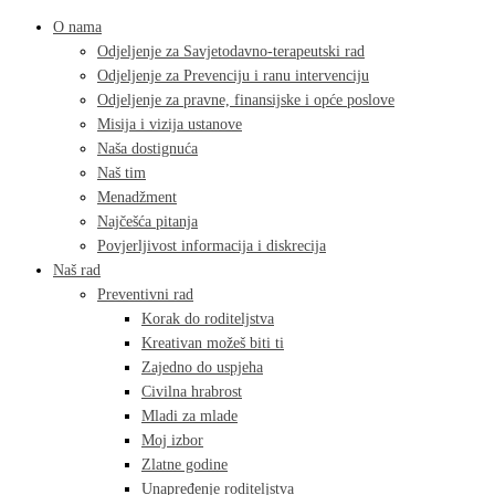
O nama
Odjeljenje za Savjetodavno-terapeutski rad
Odjeljenje za Prevenciju i ranu intervenciju
Odjeljenje za pravne, finansijske i opće poslove
Misija i vizija ustanove
Naša dostignuća
Naš tim
Menadžment
Najčešća pitanja
Povjerljivost informacija i diskrecija
Naš rad
Preventivni rad
Korak do roditeljstva
Kreativan možeš biti ti
Zajedno do uspjeha
Civilna hrabrost
Mladi za mlade
Moj izbor
Zlatne godine
Unapređenje roditeljstva