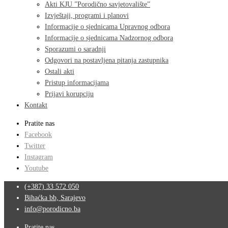
Akti KJU ”Porodično savjetovalište”
Izvještaji, programi i planovi
Informacije o sjednicama Upravnog odbora
Informacije o sjednicama Nadzornog odbora
Sporazumi o saradnji
Odgovori na postavljena pitanja zastupnika
Ostali akti
Pristup informacijama
Prijavi korupciju
Kontakt
Pratite nas
Facebook
Twitter
Instagram
Youtube
(+387) 33 572 050
Bihaćka bb, Sarajevo
info@porodicno.ba
Pratite nas