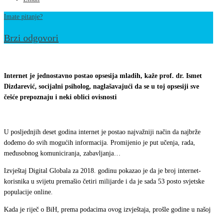
Imate pitanje?
Brzi odgovori
U
BiH
Internet je jednostavno postao opsesija mladih, kaže prof. dr. Ismet
sve
Dizdarević, socijalni psiholog, naglašavajući da se u toj opsesiji sve
češće prepoznaju i neki oblici ovisnosti
više
ovisnika
o
U posljednjih deset godina internet je postao najvažniji način da najbrže
internetu:
dođemo do svih mogućih informacija. Promijenio je put učenja, rada,
Mladi
međusobnog komuniciranja, zabavljanja…
na
Izvještaj Digital Globala za 2018. godinu pokazao je da je broj internet-
udaru,
korisnika u svijetu premašio četiri milijarde i da je sada 53 posto svjetske
populacije online.
roditelji
bespomoćni
Kada je riječ o BiH, prema podacima ovog izvještaja, prošle godine u našoj