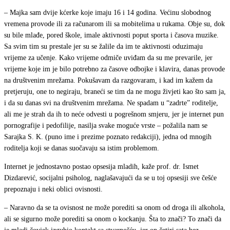
– Majka sam dvije kćerke koje imaju 16 i 14 godina. Većinu slobodnog
vremena provode ili za računarom ili sa mobitelima u rukama. Obje su, dok
su bile mlađe, pored škole, imale aktivnosti poput sporta i časova muzike.
Sa svim tim su prestale jer su se žalile da im te aktivnosti oduzimaju
vrijeme za učenje. Kako vrijeme odmiče uviđam da su me prevarile, jer
vrijeme koje im je bilo potrebno za časove odbojke i klavira, danas provode
na društvenim mrežama. Pokušavam da razgovaram, i kad im kažem da
pretjeruju, one to negiraju, braneći se tim da ne mogu živjeti kao što sam ja,
i da su danas svi na društvenim mrežama. Ne spadam u “zadrte” roditelje,
ali me je strah da ih to neće odvesti u pogrešnom smjeru, jer je internet pun
pornografije i pedofilije, nasilja svake moguće vrste – požalila nam se
Sarajka S. K. (puno ime i prezime poznato redakciji), jedna od mnogih
roditelja koji se danas suočavaju sa istim problemom.
Internet je jednostavno postao opsesija mladih, kaže prof. dr. Ismet
Dizdarević, socijalni psiholog, naglašavajući da se u toj opsesiji sve češće
prepoznaju i neki oblici ovisnosti.
– Naravno da se ta ovisnost ne može porediti sa onom od droga ili alkohola,
ali se sigurno može porediti sa onom o kockanju. Šta to znači? To znači da