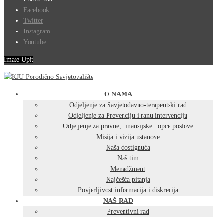
Facebook
Twitter
Instagram
Youtube
Imate Upit
O NAMA
Odjeljenje za Savjetodavno-terapeutski rad
Odjeljenje za Prevenciju i ranu intervenciju
Odjeljenje za pravne, finansijske i opće poslove
Misija i vizija ustanove
Naša dostignuća
Naš tim
Menadžment
Najčešća pitanja
Povjerljivost informacija i diskrecija
NAŠ RAD
Preventivni rad