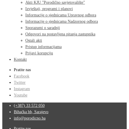
Akti KJU ”Porodično savjetovalište”
Izvještaji, programi i planovi
Informacije o sjednicama Upravnog odbora
Informacije o sjednicama Nadzornog odbora
Sporazumi o saradnji
Odgovori na postavljena pitanja zastupnika
Ostali akti
Pristup informacijama
Prijavi korupciju
Kontakt
Pratite nas
Facebook
Twitter
Instagram
Youtube
(+387) 33 572 050
Bihaćka bb, Sarajevo
info@porodicno.ba
Pratite nas