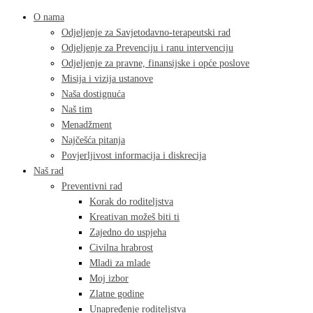
O nama
Odjeljenje za Savjetodavno-terapeutski rad
Odjeljenje za Prevenciju i ranu intervenciju
Odjeljenje za pravne, finansijske i opće poslove
Misija i vizija ustanove
Naša dostignuća
Naš tim
Menadžment
Najčešća pitanja
Povjerljivost informacija i diskrecija
Naš rad
Preventivni rad
Korak do roditeljstva
Kreativan možeš biti ti
Zajedno do uspjeha
Civilna hrabrost
Mladi za mlade
Moj izbor
Zlatne godine
Unapređenje roditeljstva