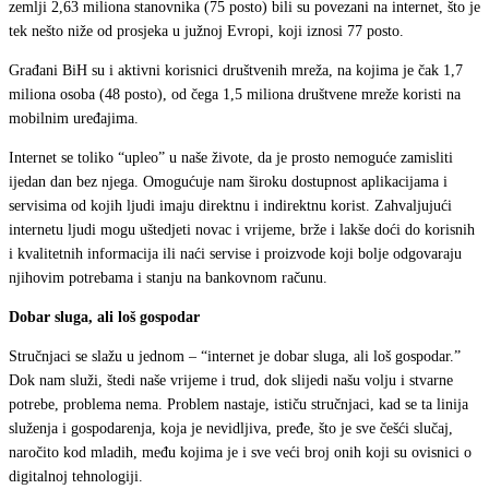
zemlji 2,63 miliona stanovnika (75 posto) bili su povezani na internet, što je
tek nešto niže od prosjeka u južnoj Evropi, koji iznosi 77 posto.
Građani BiH su i aktivni korisnici društvenih mreža, na kojima je čak 1,7
miliona osoba (48 posto), od čega 1,5 miliona društvene mreže koristi na
mobilnim uređajima.
Internet se toliko “upleo” u naše živote, da je prosto nemoguće zamisliti
ijedan dan bez njega. Omogućuje nam široku dostupnost aplikacijama i
servisima od kojih ljudi imaju direktnu i indirektnu korist. Zahvaljujući
internetu ljudi mogu uštedjeti novac i vrijeme, brže i lakše doći do korisnih
i kvalitetnih informacija ili naći servise i proizvode koji bolje odgovaraju
njihovim potrebama i stanju na bankovnom računu.
Dobar sluga, ali loš gospodar
Stručnjaci se slažu u jednom – “internet je dobar sluga, ali loš gospodar.”
Dok nam služi, štedi naše vrijeme i trud, dok slijedi našu volju i stvarne
potrebe, problema nema. Problem nastaje, ističu stručnjaci, kad se ta linija
služenja i gospodarenja, koja je nevidljiva, pređe, što je sve češći slučaj,
naročito kod mladih, među kojima je i sve veći broj onih koji su ovisnici o
digitalnoj tehnologiji.