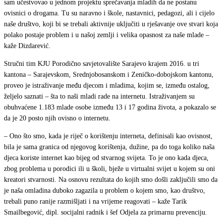
sam učestvovao u jednom projektu sprečavanja mladih da ne postanu
ovisnici o drogama. Tu su naravno i škole, nastavnici, pedagozi, ali i cijelo
naše društvo, koji bi se trebali aktivnije uključiti u rješavanje ove stvari koja
polako postaje problem i u našoj zemlji i velika opasnost za naše mlade –
kaže Dizdarević.
Stručni tim KJU Porodično savjetovalište Sarajevo krajem 2016. u tri
kantona – Sarajevskom, Srednjobosanskom i Zeničko-dobojskom kantonu,
proveo je istraživanje među djecom i mladima, kojim se, između ostalog,
željelo saznati – šta to naši mladi rade na internetu. Istraživanjem su
obuhvaćene 1.183 mlade osobe između 13 i 17 godina života, a pokazalo se
da je 20 posto njih ovisno o internetu.
– Ono što smo, kada je riječ o korištenju interneta, definisali kao ovisnost,
bila je sama granica od njegovog korištenja, dužine, pa do toga koliko naša
djeca koriste internet kao bijeg od stvarnog svijeta. To je ono kada djeca,
zbog problema u porodici ili u školi, bježe u virtualni svijet u kojem su oni
kreatori stvarnosti. Na osnovu rezultata do kojih smo došli zaključili smo da
je naša omladina duboko zagazila u problem o kojem smo, kao društvo,
trebali puno ranije razmišljati i na vrijeme reagovati – kaže Tarik
Smailbegović, dipl. socijalni radnik i šef Odjela za primarnu prevenciju.