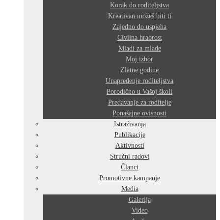
Korak do roditeljstva
Kreativan možeš biti ti
Zajedno do uspjeha
Civilna hrabrost
Mladi za mlade
Moj izbor
Zlatne godine
Unapređenje roditeljstva
Porodično u Vašoj školi
Predavanje za roditelje
Ponašajne ovisnosti
Istraživanja
Publikacije
Aktivnosti
Stručni radovi
Članci
Promotivne kampanje
Media
Galerija
Video