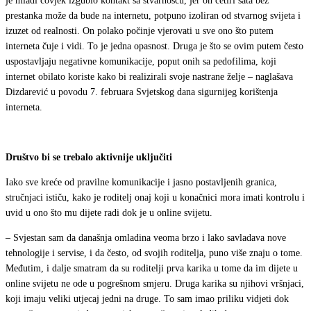
je mladi čovjek izgubio kontakt sa stvarnošću, jer on četiri sata bez
prestanka može da bude na internetu, potpuno izoliran od stvarnog svijeta i
izuzet od realnosti. On polako počinje vjerovati u sve ono što putem
interneta čuje i vidi. To je jedna opasnost. Druga je što se ovim putem često
uspostavljaju negativne komunikacije, poput onih sa pedofilima, koji
internet obilato koriste kako bi realizirali svoje nastrane želje – naglašava
Dizdarević u povodu 7. februara Svjetskog dana sigurnijeg korištenja
interneta.
Društvo bi se trebalo aktivnije uključiti
Iako sve kreće od pravilne komunikacije i jasno postavljenih granica,
stručnjaci ističu, kako je roditelj onaj koji u konačnici mora imati kontrolu i
uvid u ono što mu dijete radi dok je u online svijetu.
– Svjestan sam da današnja omladina veoma brzo i lako savladava nove
tehnologije i servise, i da često, od svojih roditelja, puno više znaju o tome.
Međutim, i dalje smatram da su roditelji prva karika u tome da im dijete u
online svijetu ne ode u pogrešnom smjeru. Druga karika su njihovi vršnjaci,
koji imaju veliki utjecaj jedni na druge. To sam imao priliku vidjeti dok