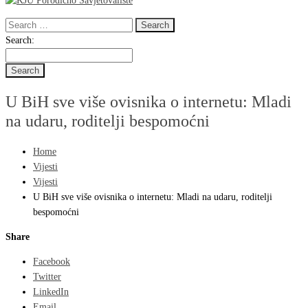
Search
for:
Search
Search:
for:
U BiH sve više ovisnika o internetu: Mladi
na udaru, roditelji bespomoćni
Home
Vijesti
Vijesti
U BiH sve više ovisnika o internetu: Mladi na udaru, roditelji
bespomoćni
Share
Facebook
Twitter
LinkedIn
Email