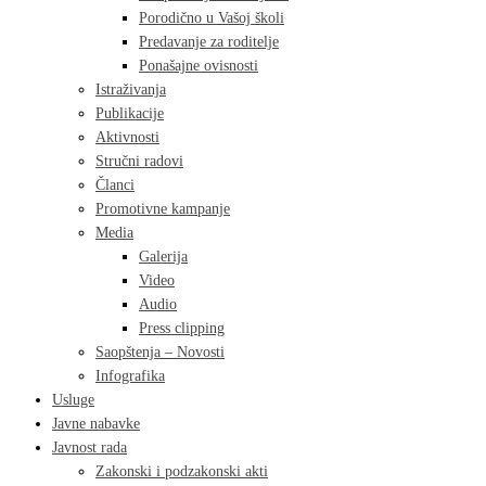
Porodično u Vašoj školi
Predavanje za roditelje
Ponašajne ovisnosti
Istraživanja
Publikacije
Aktivnosti
Stručni radovi
Članci
Promotivne kampanje
Media
Galerija
Video
Audio
Press clipping
Saopštenja – Novosti
Infografika
Usluge
Javne nabavke
Javnost rada
Zakonski i podzakonski akti