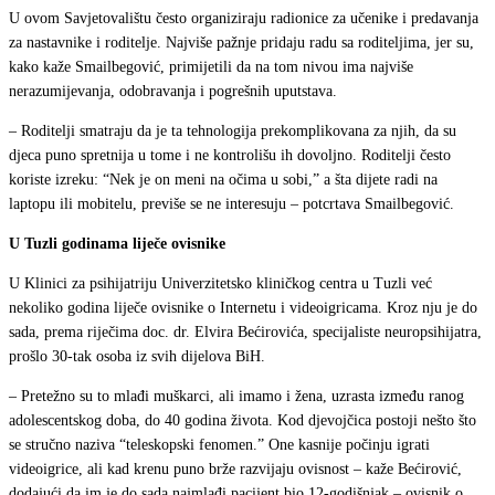
U ovom Savjetovalištu često organiziraju radionice za učenike i predavanja
za nastavnike i roditelje. Najviše pažnje pridaju radu sa roditeljima, jer su,
kako kaže Smailbegović, primijetili da na tom nivou ima najviše
nerazumijevanja, odobravanja i pogrešnih uputstava.
– Roditelji smatraju da je ta tehnologija prekomplikovana za njih, da su
djeca puno spretnija u tome i ne kontrolišu ih dovoljno. Roditelji često
koriste izreku: “Nek je on meni na očima u sobi,” a šta dijete radi na
laptopu ili mobitelu, previše se ne interesuju – potcrtava Smailbegović.
U Tuzli godinama liječe ovisnike
U Klinici za psihijatriju Univerzitetsko kliničkog centra u Tuzli već
nekoliko godina liječe ovisnike o Internetu i videoigricama. Kroz nju je do
sada, prema riječima doc. dr. Elvira Bećirovića, specijaliste neuropsihijatra,
prošlo 30-tak osoba iz svih dijelova BiH.
– Pretežno su to mlađi muškarci, ali imamo i žena, uzrasta između ranog
adolescentskog doba, do 40 godina života. Kod djevojčica postoji nešto što
se stručno naziva “teleskopski fenomen.” One kasnije počinju igrati
videoigrice, ali kad krenu puno brže razvijaju ovisnost – kaže Bećirović,
dodajući da im je do sada najmlađi pacijent bio 12-godišnjak – ovisnik o