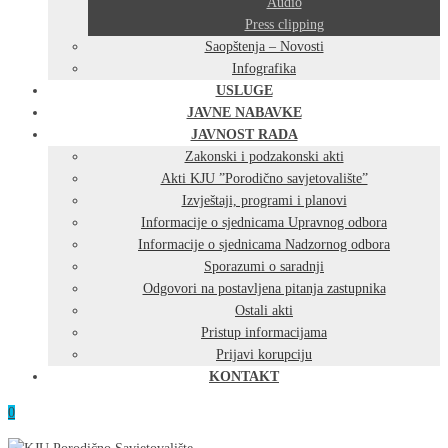
Audio
Press clipping
Saopštenja – Novosti
Infografika
USLUGE
JAVNE NABAVKE
JAVNOST RADA
Zakonski i podzakonski akti
Akti KJU ”Porodično savjetovalište”
Izvještaji, programi i planovi
Informacije o sjednicama Upravnog odbora
Informacije o sjednicama Nadzornog odbora
Sporazumi o saradnji
Odgovori na postavljena pitanja zastupnika
Ostali akti
Pristup informacijama
Prijavi korupciju
KONTAKT
0