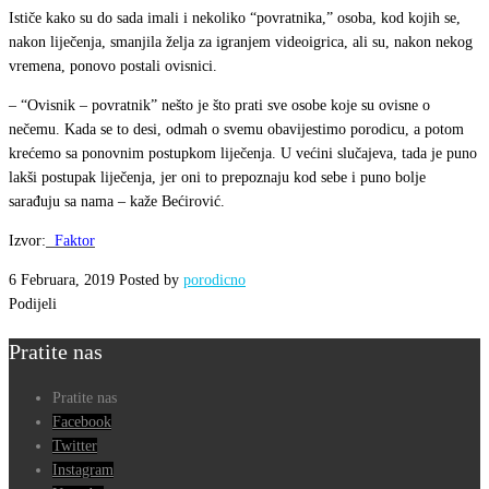
Ističe kako su do sada imali i nekoliko “povratnika,” osoba, kod kojih se,
nakon liječenja, smanjila želja za igranjem videoigrica, ali su, nakon nekog
vremena, ponovo postali ovisnici.
– “Ovisnik – povratnik” nešto je što prati sve osobe koje su ovisne o
nečemu. Kada se to desi, odmah o svemu obavijestimo porodicu, a potom
krećemo sa ponovnim postupkom liječenja. U većini slučajeva, tada je puno
lakši postupak liječenja, jer oni to prepoznaju kod sebe i puno bolje
sarađuju sa nama – kaže Bećirović.
Izvor:
Faktor
6 Februara, 2019
Posted by
porodicno
Podijeli
Pratite nas
Pratite nas
Facebook
Twitter
Instagram