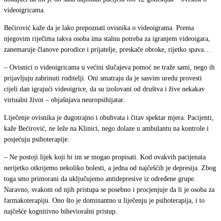
videoigricama.
Bećirović kaže da je lako prepoznati ovisnika o videoigrama. Prema
njegovim riječima takva osoba ima stalnu potreba za igranjem videoigara,
zanemaruje članove porodice i prijatelje, preskače obroke, rijetko spava…
– Ovisnici o videoigricama u većini slučajeva pomoć ne traže sami, nego ih
prijavljuju zabrinuti roditelji. Oni smatraju da je sasvim uredu provesti
cijeli dan igrajući videoigrice, da su izolovani od društva i žive nekakav
virtualni život – objašnjava neuropsihijatar.
Liječenje ovisnika je dugotrajno i obuhvata i čitav spektar mjera. Pacijenti,
kaže Bećirović, ne leže na Klinici, nego dolaze u ambulantu na kontrole i
posjećuju psihoterapije.
– Ne postoji lijek koji bi im se mogao propisati. Kod ovakvih pacijenata
nerijetko otkrijemo nekoliko bolesti, a jedna od najčešćih je depresija. Zbog
toga smo primorani da uključujemo antidepresive iz određene grupe.
Naravno, svakom od njih pristupa se posebno i procjenjuje da li je osoba za
farmakoterapiju. Ono što je dominantno u liječenju je psihoterapija, i to
najčešće kognitivno bihevioralni pristup.