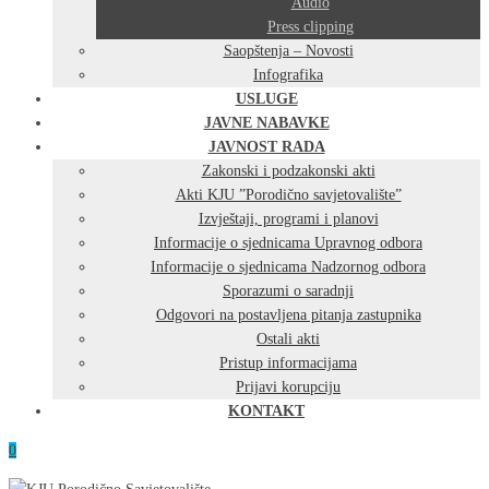
Audio
Press clipping
Saopštenja – Novosti
Infografika
USLUGE
JAVNE NABAVKE
JAVNOST RADA
Zakonski i podzakonski akti
Akti KJU ”Porodično savjetovalište”
Izvještaji, programi i planovi
Informacije o sjednicama Upravnog odbora
Informacije o sjednicama Nadzornog odbora
Sporazumi o saradnji
Odgovori na postavljena pitanja zastupnika
Ostali akti
Pristup informacijama
Prijavi korupciju
KONTAKT
0