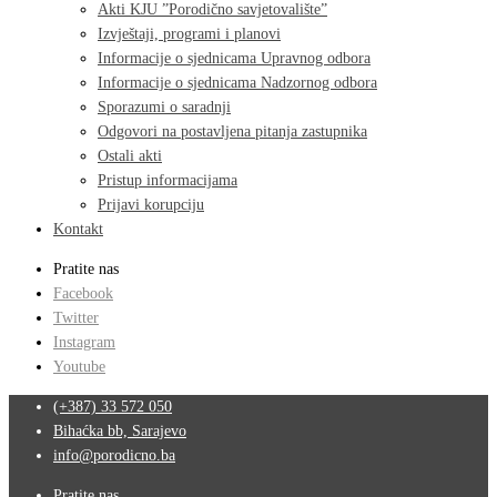
Akti KJU ”Porodično savjetovalište”
Izvještaji, programi i planovi
Informacije o sjednicama Upravnog odbora
Informacije o sjednicama Nadzornog odbora
Sporazumi o saradnji
Odgovori na postavljena pitanja zastupnika
Ostali akti
Pristup informacijama
Prijavi korupciju
Kontakt
Pratite nas
Facebook
Twitter
Instagram
Youtube
(+387) 33 572 050
Bihaćka bb, Sarajevo
info@porodicno.ba
Pratite nas