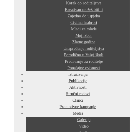
Korak do roditeljstva
Kreativan možeš biti ti
Zajedno do uspjeha
Civilna hrabrost
Mladi za mlade
Moj izbor
Zlatne godine
Unapređenje roditeljstva
Porodično u Vašoj školi
Predavanje za roditelje
Ponašajne ovisnosti
Istraživanja
Publikacije
Aktivnosti
Stručni radovi
Članci
Promotivne kampanje
Media
Galerija
Video