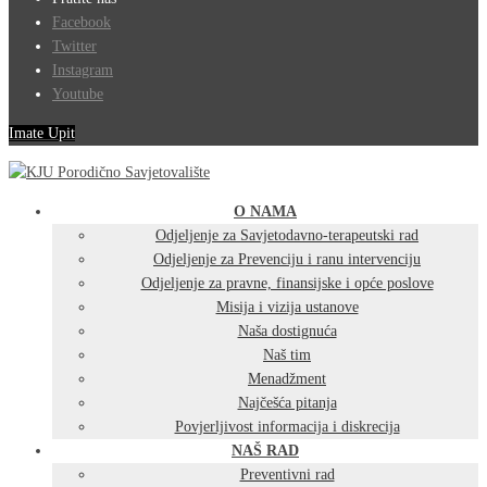
Facebook
Twitter
Instagram
Youtube
Imate Upit
O NAMA
Odjeljenje za Savjetodavno-terapeutski rad
Odjeljenje za Prevenciju i ranu intervenciju
Odjeljenje za pravne, finansijske i opće poslove
Misija i vizija ustanove
Naša dostignuća
Naš tim
Menadžment
Najčešća pitanja
Povjerljivost informacija i diskrecija
NAŠ RAD
Preventivni rad