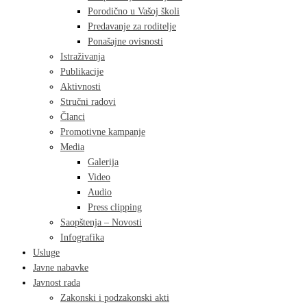
Porodično u Vašoj školi
Predavanje za roditelje
Ponašajne ovisnosti
Istraživanja
Publikacije
Aktivnosti
Stručni radovi
Članci
Promotivne kampanje
Media
Galerija
Video
Audio
Press clipping
Saopštenja – Novosti
Infografika
Usluge
Javne nabavke
Javnost rada
Zakonski i podzakonski akti