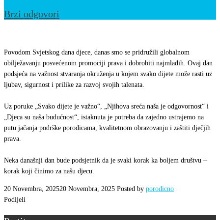
Brzi odgovori
Svjetski
dan
Povodom Svjetskog dana djece, danas smo se pridružili globalnom
djece
obilježavanju posvećenom promociji prava i dobrobiti najmlađih. Ovaj dan
podsjeća na važnost stvaranja okruženja u kojem svako dijete može rasti uz
ljubav, sigurnost i prilike za razvoj svojih talenata.
Uz poruke „Svako dijete je važno“, „Njihova sreća naša je odgovornost“ i
„Djeca su naša budućnost“, istaknuta je potreba da zajedno ustrajemo na
putu jačanja podrške porodicama, kvalitetnom obrazovanju i zaštiti dječjih
prava.
Neka današnji dan bude podsjetnik da je svaki korak ka boljem društvu –
korak koji činimo za našu djecu.
20 Novembra, 2025
20 Novembra, 2025
Posted by
porodicno
Podijeli