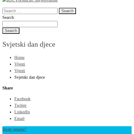
Search
for:
Search
Search:
for:
Svjetski dan djece
Home
Vijesti
Vijesti
Svjetski dan djece
Share
Facebook
Twitter
LinkedIn
Email
Imate pitanje?