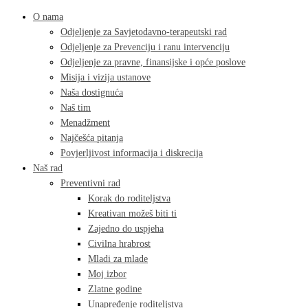
O nama
Odjeljenje za Savjetodavno-terapeutski rad
Odjeljenje za Prevenciju i ranu intervenciju
Odjeljenje za pravne, finansijske i opće poslove
Misija i vizija ustanove
Naša dostignuća
Naš tim
Menadžment
Najčešća pitanja
Povjerljivost informacija i diskrecija
Naš rad
Preventivni rad
Korak do roditeljstva
Kreativan možeš biti ti
Zajedno do uspjeha
Civilna hrabrost
Mladi za mlade
Moj izbor
Zlatne godine
Unapređenje roditeljstva