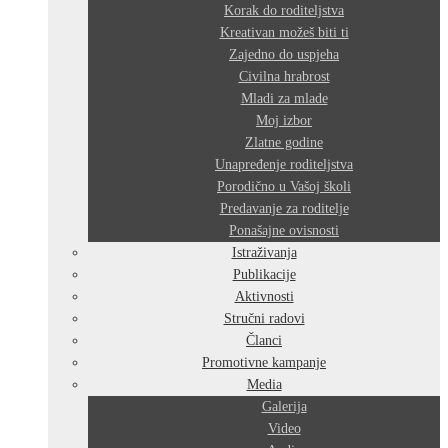
Korak do roditeljstva
Kreativan možeš biti ti
Zajedno do uspjeha
Civilna hrabrost
Mladi za mlade
Moj izbor
Zlatne godine
Unapređenje roditeljstva
Porodično u Vašoj školi
Predavanje za roditelje
Ponašajne ovisnosti
Istraživanja
Publikacije
Aktivnosti
Stručni radovi
Članci
Promotivne kampanje
Media
Galerija
Video