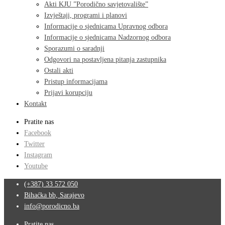
Akti KJU ”Porodično savjetovalište”
Izvještaji, programi i planovi
Informacije o sjednicama Upravnog odbora
Informacije o sjednicama Nadzornog odbora
Sporazumi o saradnji
Odgovori na postavljena pitanja zastupnika
Ostali akti
Pristup informacijama
Prijavi korupciju
Kontakt
Pratite nas
Facebook
Twitter
Instagram
Youtube
(+387) 33 572 050
Bihaćka bb, Sarajevo
info@porodicno.ba
Pratite nas