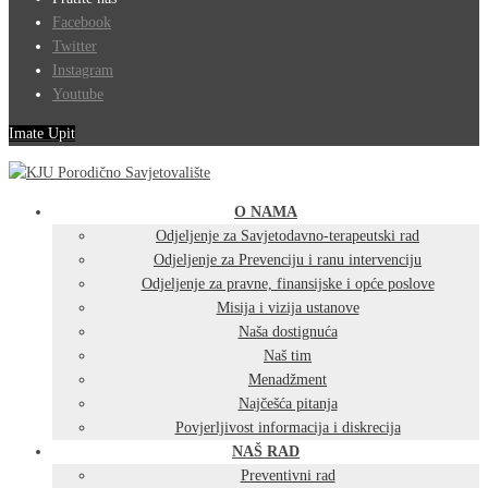
Facebook
Twitter
Instagram
Youtube
Imate Upit
O NAMA
Odjeljenje za Savjetodavno-terapeutski rad
Odjeljenje za Prevenciju i ranu intervenciju
Odjeljenje za pravne, finansijske i opće poslove
Misija i vizija ustanove
Naša dostignuća
Naš tim
Menadžment
Najčešća pitanja
Povjerljivost informacija i diskrecija
NAŠ RAD
Preventivni rad