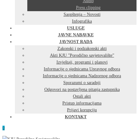
Audio
Press clipping
Saopštenja – Novosti
Infografika
USLUGE
JAVNE NABAVKE
JAVNOST RADA
Zakonski i podzakonski akti
Akti KJU ”Porodično savjetovalište”
Izvještaji, programi i planovi
Informacije o sjednicama Upravnog odbora
Informacije o sjednicama Nadzornog odbora
Sporazumi o saradnji
Odgovori na postavljena pitanja zastupnika
Ostali akti
Pristup informacijama
Prijavi korupciju
KONTAKT
0