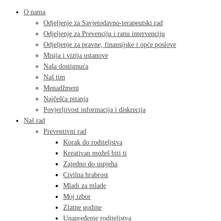
O nama
Odjeljenje za Savjetodavno-terapeutski rad
Odjeljenje za Prevenciju i ranu intervenciju
Odjeljenje za pravne, finansijske i opće poslove
Misija i vizija ustanove
Naša dostignuća
Naš tim
Menadžment
Najčešća pitanja
Povjerljivost informacija i diskrecija
Naš rad
Preventivni rad
Korak do roditeljstva
Kreativan možeš biti ti
Zajedno do uspjeha
Civilna hrabrost
Mladi za mlade
Moj izbor
Zlatne godine
Unapređenje roditeljstva