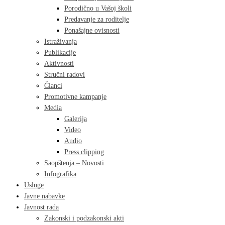
Porodično u Vašoj školi
Predavanje za roditelje
Ponašajne ovisnosti
Istraživanja
Publikacije
Aktivnosti
Stručni radovi
Članci
Promotivne kampanje
Media
Galerija
Video
Audio
Press clipping
Saopštenja – Novosti
Infografika
Usluge
Javne nabavke
Javnost rada
Zakonski i podzakonski akti