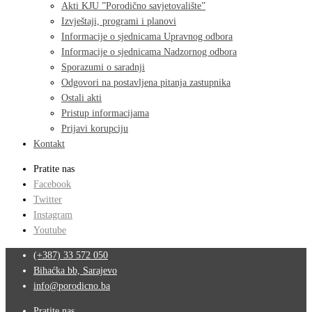
Akti KJU ”Porodično savjetovalište”
Izvještaji, programi i planovi
Informacije o sjednicama Upravnog odbora
Informacije o sjednicama Nadzornog odbora
Sporazumi o saradnji
Odgovori na postavljena pitanja zastupnika
Ostali akti
Pristup informacijama
Prijavi korupciju
Kontakt
Pratite nas
Facebook
Twitter
Instagram
Youtube
(+387) 33 572 050
Bihaćka bb, Sarajevo
info@porodicno.ba
Pratite nas