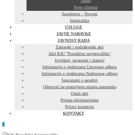
Audio
Press clipping
Saopštenja – Novosti
Infografika
USLUGE
JAVNE NABAVKE
JAVNOST RADA
Zakonski i podzakonski akti
Akti KJU ”Porodično savjetovalište”
Izvještaji, programi i planovi
Informacije o sjednicama Upravnog odbora
Informacije o sjednicama Nadzornog odbora
Sporazumi o saradnji
Odgovori na postavljena pitanja zastupnika
Ostali akti
Pristup informacijama
Prijavi korupciju
KONTAKT
0