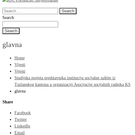
Search
for:
Search
Search:
for:
glavna
Home
Vijesti
Vijesti
Studijska posjeta predstavnika institucija socijalne zaštite iz
Tuzlanskog kantona u organizaciji Asocijacije socijalnih radnika KS
glavna
Share
Facebook
Twitter
LinkedIn
Email