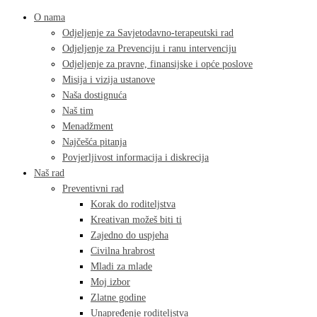
O nama
Odjeljenje za Savjetodavno-terapeutski rad
Odjeljenje za Prevenciju i ranu intervenciju
Odjeljenje za pravne, finansijske i opće poslove
Misija i vizija ustanove
Naša dostignuća
Naš tim
Menadžment
Najčešća pitanja
Povjerljivost informacija i diskrecija
Naš rad
Preventivni rad
Korak do roditeljstva
Kreativan možeš biti ti
Zajedno do uspjeha
Civilna hrabrost
Mladi za mlade
Moj izbor
Zlatne godine
Unapređenje roditeljstva