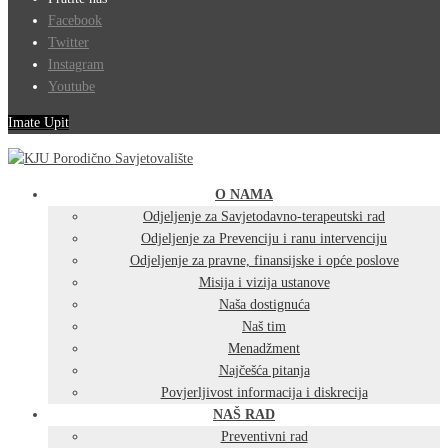
Facebook
Twitter
Instagram
Youtube
Imate Upit
O NAMA
Odjeljenje za Savjetodavno-terapeutski rad
Odjeljenje za Prevenciju i ranu intervenciju
Odjeljenje za pravne, finansijske i opće poslove
Misija i vizija ustanove
Naša dostignuća
Naš tim
Menadžment
Najčešća pitanja
Povjerljivost informacija i diskrecija
NAŠ RAD
Preventivni rad