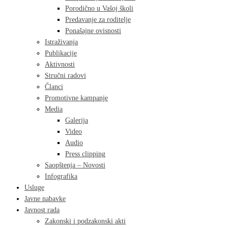
Porodično u Vašoj školi
Predavanje za roditelje
Ponašajne ovisnosti
Istraživanja
Publikacije
Aktivnosti
Stručni radovi
Članci
Promotivne kampanje
Media
Galerija
Video
Audio
Press clipping
Saopštenja – Novosti
Infografika
Usluge
Javne nabavke
Javnost rada
Zakonski i podzakonski akti