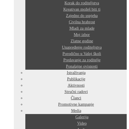
Korak do roditeljstva
Kreativan možeš biti ti
Zajedno do uspjeha
Civilna hrabrost
Mladi za mlade
Moj izbor
Zlatne godine
Unapređenje roditeljstva
Porodično u Vašoj školi
Predavanje za roditelje
Ponašajne ovisnosti
Istraživanja
Publikacije
Aktivnosti
Stručni radovi
Članci
Promotivne kampanje
Media
Galerija
Video