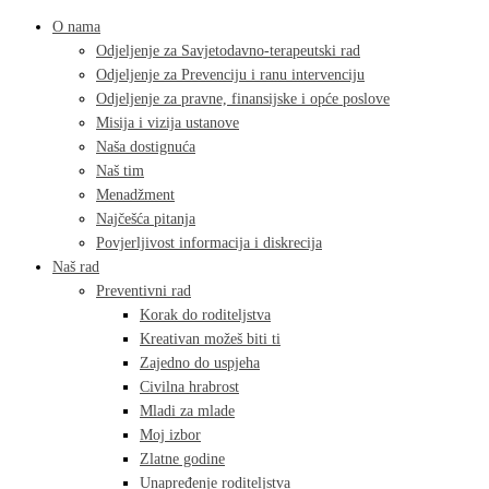
O nama
Odjeljenje za Savjetodavno-terapeutski rad
Odjeljenje za Prevenciju i ranu intervenciju
Odjeljenje za pravne, finansijske i opće poslove
Misija i vizija ustanove
Naša dostignuća
Naš tim
Menadžment
Najčešća pitanja
Povjerljivost informacija i diskrecija
Naš rad
Preventivni rad
Korak do roditeljstva
Kreativan možeš biti ti
Zajedno do uspjeha
Civilna hrabrost
Mladi za mlade
Moj izbor
Zlatne godine
Unapređenje roditeljstva