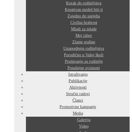
Korak do roditeljstva
Kreativan možeš biti ti
Zajedno do uspjeha
Civilna hrabrost
Mladi za mlade
Moj izbor
Zlatne godine
Unapređenje roditeljstva
Porodično u Vašoj školi
Predavanje za roditelje
Ponašajne ovisnosti
Istraživanja
Publikacije
Aktivnosti
Stručni radovi
Članci
Promotivne kampanje
Media
Galerija
Video