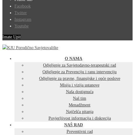
Facebook
Twitter
Instagram
Youtube
Imate Upit
O NAMA
Odjeljenje za Savjetodavno-terapeutski rad
Odjeljenje za Prevenciju i ranu intervenciju
Odjeljenje za pravne, finansijske i opće poslove
Misija i vizija ustanove
Naša dostignuća
Naš tim
Menadžment
Najčešća pitanja
Povjerljivost informacija i diskrecija
NAŠ RAD
Preventivni rad