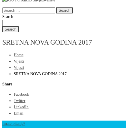
Search
for:
Search
Search:
for:
SRETNA NOVA GODINA 2017
Home
Vijesti
Vijesti
SRETNA NOVA GODINA 2017
Share
Facebook
Twitter
LinkedIn
Email
Imate pitanje?