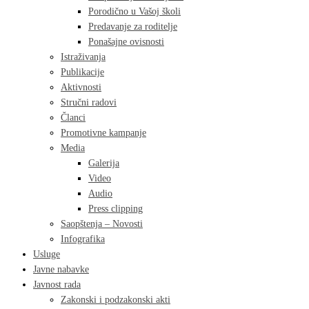
Porodično u Vašoj školi
Predavanje za roditelje
Ponašajne ovisnosti
Istraživanja
Publikacije
Aktivnosti
Stručni radovi
Članci
Promotivne kampanje
Media
Galerija
Video
Audio
Press clipping
Saopštenja – Novosti
Infografika
Usluge
Javne nabavke
Javnost rada
Zakonski i podzakonski akti