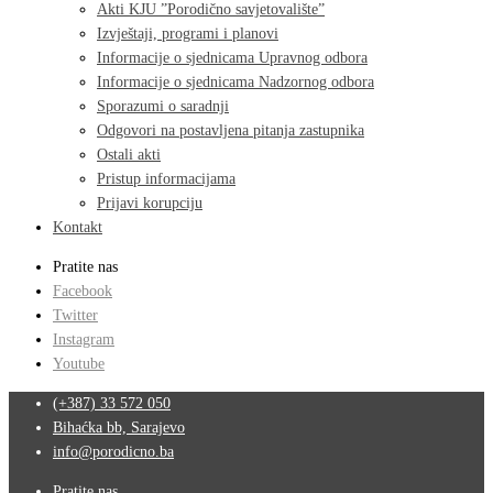
Akti KJU ”Porodično savjetovalište”
Izvještaji, programi i planovi
Informacije o sjednicama Upravnog odbora
Informacije o sjednicama Nadzornog odbora
Sporazumi o saradnji
Odgovori na postavljena pitanja zastupnika
Ostali akti
Pristup informacijama
Prijavi korupciju
Kontakt
Pratite nas
Facebook
Twitter
Instagram
Youtube
(+387) 33 572 050
Bihaćka bb, Sarajevo
info@porodicno.ba
Pratite nas