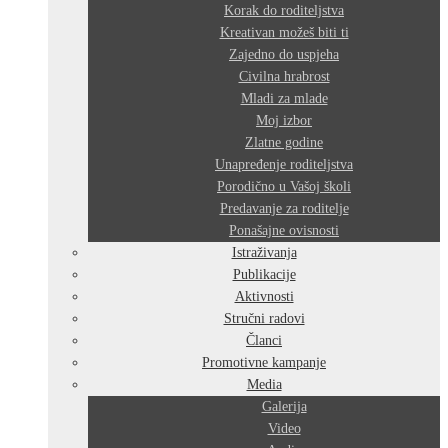
Korak do roditeljstva
Kreativan možeš biti ti
Zajedno do uspjeha
Civilna hrabrost
Mladi za mlade
Moj izbor
Zlatne godine
Unapređenje roditeljstva
Porodično u Vašoj školi
Predavanje za roditelje
Ponašajne ovisnosti
Istraživanja
Publikacije
Aktivnosti
Stručni radovi
Članci
Promotivne kampanje
Media
Galerija
Video