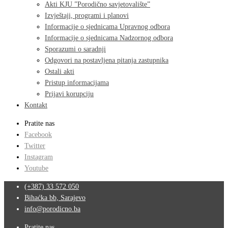
Akti KJU ”Porodično savjetovalište”
Izvještaji, programi i planovi
Informacije o sjednicama Upravnog odbora
Informacije o sjednicama Nadzornog odbora
Sporazumi o saradnji
Odgovori na postavljena pitanja zastupnika
Ostali akti
Pristup informacijama
Prijavi korupciju
Kontakt
Pratite nas
Facebook
Twitter
Instagram
Youtube
(+387) 33 572 050
Bihaćka bb, Sarajevo
info@porodicno.ba
Pratite nas