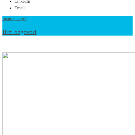
LinkedIn
Email
Imate pitanje?
Brzi odgovori
Sretan
1.mart
–
Dan
nezavisnosti
Bosne
i
Hercegovine
želi
Vam
KJU