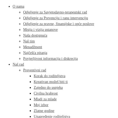
O nama
Odjeljenje za Savjetodavno-terapeutski rad
Odjeljenje za Prevenciju i ranu intervenciju
Odjeljenje za pravne, finansijske i opće poslove
Misija i vizija ustanove
Naša dostignuća
Naš tim
Menadžment
Najčešća pitanja
Povjerljivost informacija i diskrecija
Naš rad
Preventivni rad
Korak do roditeljstva
Kreativan možeš biti ti
Zajedno do uspjeha
Civilna hrabrost
Mladi za mlade
Moj izbor
Zlatne godine
Unapređenje roditeljstva