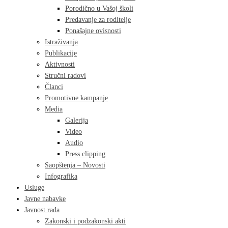
Porodično u Vašoj školi
Predavanje za roditelje
Ponašajne ovisnosti
Istraživanja
Publikacije
Aktivnosti
Stručni radovi
Članci
Promotivne kampanje
Media
Galerija
Video
Audio
Press clipping
Saopštenja – Novosti
Infografika
Usluge
Javne nabavke
Javnost rada
Zakonski i podzakonski akti