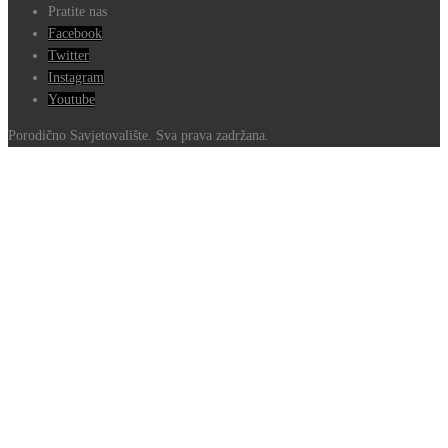
Pratite nas
Facebook
Twitter
Instagram
Youtube
Porodično Savjetovalište. Sva prava zadržana.
Go
to
Top