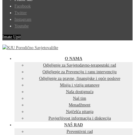
Facebook
Twitter
Instagram
Youtube
Imate Upit
O NAMA
Odjeljenje za Savjetodavno-terapeutski rad
Odjeljenje za Prevenciju i ranu intervenciju
Odjeljenje za pravne, finansijske i opće poslove
Misija i vizija ustanove
Naša dostignuća
Naš tim
Menadžment
Najčešća pitanja
Povjerljivost informacija i diskrecija
NAŠ RAD
Preventivni rad