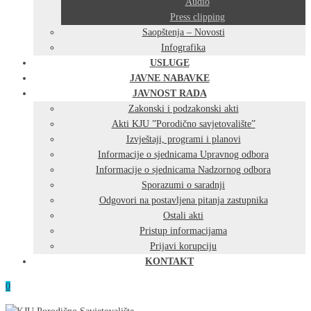
Audio
Press clipping
Saopštenja – Novosti
Infografika
USLUGE
JAVNE NABAVKE
JAVNOST RADA
Zakonski i podzakonski akti
Akti KJU ”Porodično savjetovalište”
Izvještaji, programi i planovi
Informacije o sjednicama Upravnog odbora
Informacije o sjednicama Nadzornog odbora
Sporazumi o saradnji
Odgovori na postavljena pitanja zastupnika
Ostali akti
Pristup informacijama
Prijavi korupciju
KONTAKT
0