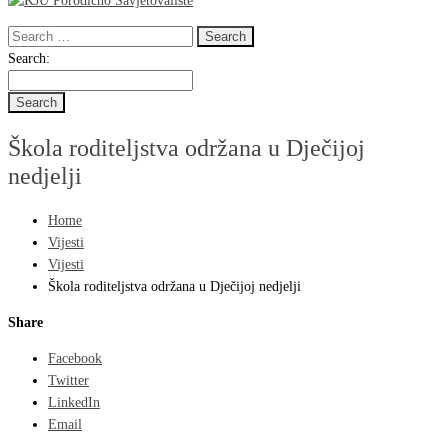
Search
for:
Search
Search:
for:
Škola roditeljstva održana u Dječijoj
nedjelji
Home
Vijesti
Vijesti
Škola roditeljstva održana u Dječijoj nedjelji
Share
Facebook
Twitter
LinkedIn
Email