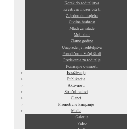
Korak do roditeljstva
Kreativan možeš biti ti
Zajedno do uspjeha
Civilna hrabrost
Mladi za mlade
Moj izbor
Zlatne godine
Unapređenje roditeljstva
Porodično u Vašoj školi
Predavanje za roditelje
Ponašajne ovisnosti
Istraživanja
Publikacije
Aktivnosti
Stručni radovi
Članci
Promotivne kampanje
Media
Galerija
Video