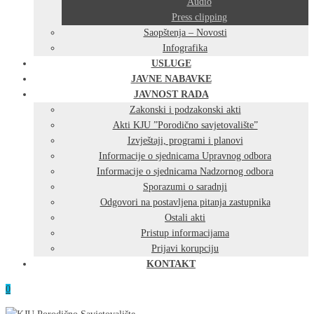
Audio
Press clipping
Saopštenja – Novosti
Infografika
USLUGE
JAVNE NABAVKE
JAVNOST RADA
Zakonski i podzakonski akti
Akti KJU ”Porodično savjetovalište”
Izvještaji, programi i planovi
Informacije o sjednicama Upravnog odbora
Informacije o sjednicama Nadzornog odbora
Sporazumi o saradnji
Odgovori na postavljena pitanja zastupnika
Ostali akti
Pristup informacijama
Prijavi korupciju
KONTAKT
0