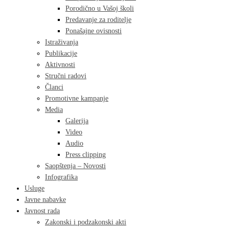
Porodično u Vašoj školi
Predavanje za roditelje
Ponašajne ovisnosti
Istraživanja
Publikacije
Aktivnosti
Stručni radovi
Članci
Promotivne kampanje
Media
Galerija
Video
Audio
Press clipping
Saopštenja – Novosti
Infografika
Usluge
Javne nabavke
Javnost rada
Zakonski i podzakonski akti