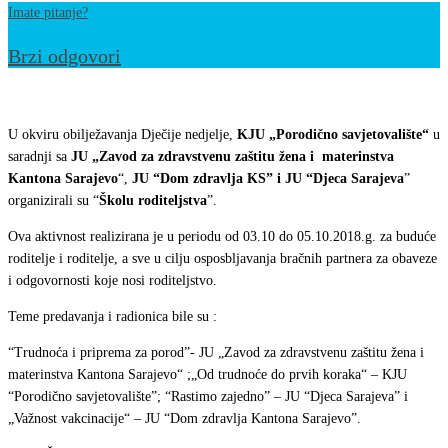
Imate pitanje?
Brzi odgovori
Škola
roditeljstva
U okviru obilježavanja Dječije nedjelje,
KJU „Porodično savjetovalište“
u
održana
saradnji sa
JU „Zavod za zdravstvenu zaštitu žena i materinstva
Kantona Sarajevo
“,
JU “Dom zdravlja KS” i JU “Djeca Sarajeva
”
u
organizirali su “
Školu roditeljstva
”.
Dječijoj
nedjelji
Ova aktivnost realizirana je u periodu od 03.10 do 05.10.2018.g. za buduće
roditelje i roditelje, a sve u cilju osposbljavanja bračnih partnera za obaveze
i odgovornosti koje nosi roditeljstvo.
Teme predavanja i radionica bile su :
“Trudnoća i priprema za porod”- JU „Zavod za zdravstvenu zaštitu žena i
materinstva Kantona Sarajevo“ ;„Od trudnoće do prvih koraka“ – KJU
“Porodično savjetovalište”; “Rastimo zajedno” – JU “Djeca Sarajeva” i
„Važnost vakcinacije“ – JU “Dom zdravlja Kantona Sarajevo”.