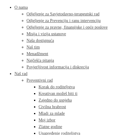
O nama
Odjeljenje za Savjetodavno-terapeutski rad
Odjeljenje za Prevenciju i ranu intervenciju
Odjeljenje za pravne, finansijske i opće poslove
Misija i vizija ustanove
Naša dostignuća
Naš tim
Menadžment
Najčešća pitanja
Povjerljivost informacija i diskrecija
Naš rad
Preventivni rad
Korak do roditeljstva
Kreativan možeš biti ti
Zajedno do uspjeha
Civilna hrabrost
Mladi za mlade
Moj izbor
Zlatne godine
Unapređenje roditeljstva