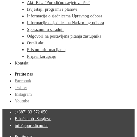
Akti KJU ”Porodično savjetovalište”
Izvještaji, programi i planovi
Informacije o sjednicama Upravnog odbora
Informacije o sjednicama Nadzornog odbora
Sporazumi o saradnji
Odgovori na postavljena pitanja zastupnika
Ostali akti
Pristup informacijama
Prijavi korupciju
Kontakt
Pratite nas
Facebook
Twitter
Instagram
Youtube
(+387) 33 572 050
Bihaćka bb, Sarajevo
info@porodicno.ba
Pratite nas