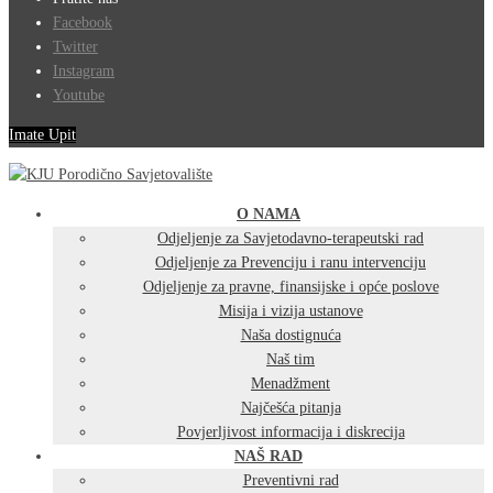
Facebook
Twitter
Instagram
Youtube
Imate Upit
O NAMA
Odjeljenje za Savjetodavno-terapeutski rad
Odjeljenje za Prevenciju i ranu intervenciju
Odjeljenje za pravne, finansijske i opće poslove
Misija i vizija ustanove
Naša dostignuća
Naš tim
Menadžment
Najčešća pitanja
Povjerljivost informacija i diskrecija
NAŠ RAD
Preventivni rad