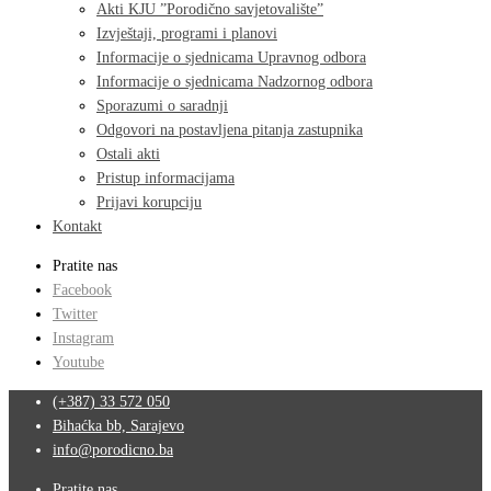
Akti KJU ”Porodično savjetovalište”
Izvještaji, programi i planovi
Informacije o sjednicama Upravnog odbora
Informacije o sjednicama Nadzornog odbora
Sporazumi o saradnji
Odgovori na postavljena pitanja zastupnika
Ostali akti
Pristup informacijama
Prijavi korupciju
Kontakt
Pratite nas
Facebook
Twitter
Instagram
Youtube
(+387) 33 572 050
Bihaćka bb, Sarajevo
info@porodicno.ba
Pratite nas