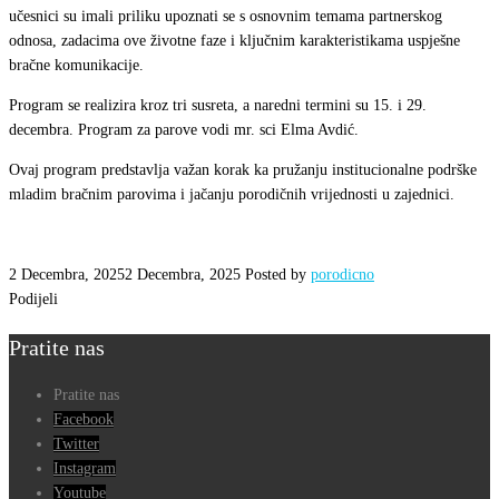
učesnici su imali priliku upoznati se s osnovnim temama partnerskog
odnosa, zadacima ove životne faze i ključnim karakteristikama uspješne
bračne komunikacije.
Program se realizira kroz tri susreta, a naredni termini su 15. i 29.
decembra. Program za parove vodi mr. sci Elma Avdić.
Ovaj program predstavlja važan korak ka pružanju institucionalne podrške
mladim bračnim parovima i jačanju porodičnih vrijednosti u zajednici.
2 Decembra, 2025
2 Decembra, 2025
Posted by
porodicno
Podijeli
Pratite nas
Pratite nas
Facebook
Twitter
Instagram
Youtube