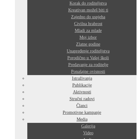
Korak do roditeljstva
Kreativan možeš biti ti
Zajedno do uspjeha
Civilna hrabrost
Mladi za mlade
Moj izbor
Zlatne godine
Unapređenje roditeljstva
Porodično u Vašoj školi
Predavanje za roditelje
Ponašajne ovisnosti
Istraživanja
Publikacije
Aktivnosti
Stručni radovi
Članci
Promotivne kampanje
Media
Galerija
Video