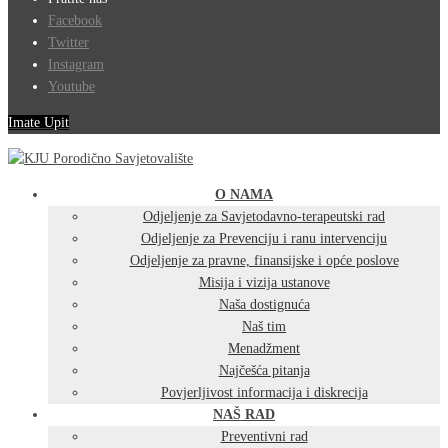
Facebook
Twitter
Instagram
Youtube
Imate Upit
O NAMA
Odjeljenje za Savjetodavno-terapeutski rad
Odjeljenje za Prevenciju i ranu intervenciju
Odjeljenje za pravne, finansijske i opće poslove
Misija i vizija ustanove
Naša dostignuća
Naš tim
Menadžment
Najčešća pitanja
Povjerljivost informacija i diskrecija
NAŠ RAD
Preventivni rad