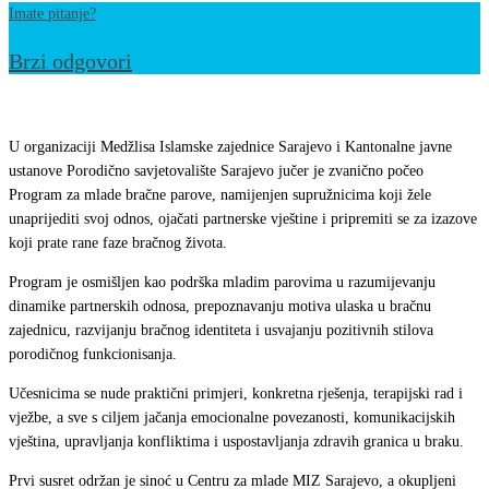
Imate pitanje?
Brzi odgovori
Sarajevo:
Počeo
U organizaciji Medžlisa Islamske zajednice Sarajevo i Kantonalne javne
Program
ustanove Porodično savjetovalište Sarajevo jučer je zvanično počeo
Program za mlade bračne parove, namijenjen supružnicima koji žele
za
unaprijediti svoj odnos, ojačati partnerske vještine i pripremiti se za izazove
mlade
koji prate rane faze bračnog života.
bračne
Program je osmišljen kao podrška mladim parovima u razumijevanju
parove
dinamike partnerskih odnosa, prepoznavanju motiva ulaska u bračnu
zajednicu, razvijanju bračnog identiteta i usvajanju pozitivnih stilova
porodičnog funkcionisanja.
Učesnicima se nude praktični primjeri, konkretna rješenja, terapijski rad i
vježbe, a sve s ciljem jačanja emocionalne povezanosti, komunikacijskih
vještina, upravljanja konfliktima i uspostavljanja zdravih granica u braku.
Prvi susret održan je sinoć u Centru za mlade MIZ Sarajevo, a okupljeni