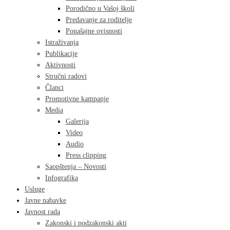
Porodično u Vašoj školi
Predavanje za roditelje
Ponašajne ovisnosti
Istraživanja
Publikacije
Aktivnosti
Stručni radovi
Članci
Promotivne kampanje
Media
Galerija
Video
Audio
Press clipping
Saopštenja – Novosti
Infografika
Usluge
Javne nabavke
Javnost rada
Zakonski i podzakonski akti