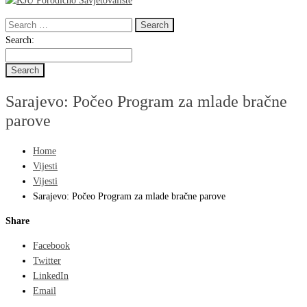
Search
for:
Search
Search:
for:
Sarajevo: Počeo Program za mlade bračne
parove
Home
Vijesti
Vijesti
Sarajevo: Počeo Program za mlade bračne parove
Share
Facebook
Twitter
LinkedIn
Email