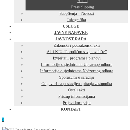
Audio
Press clipping
Saopštenja – Novosti
Infografika
USLUGE
JAVNE NABAVKE
JAVNOST RADA
Zakonski i podzakonski akti
Akti KJU ”Porodično savjetovalište”
Izvještaji, programi i planovi
Informacije o sjednicama Upravnog odbora
Informacije o sjednicama Nadzornog odbora
Sporazumi o saradnji
Odgovori na postavljena pitanja zastupnika
Ostali akti
Pristup informacijama
Prijavi korupciju
KONTAKT
0