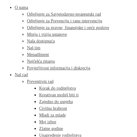
O nama
Odjeljenje za Savjetodavno-terapeutski rad
Odjeljenje za Prevenciju i ranu intervenciju
Odjeljenje za pravne, finansijske i opće poslove
Misija i vizija ustanove
Naša dostignuća
Naš tim
Menadžment
Najčešća pitanja
Povjerljivost informacija i diskrecija
Naš rad
Preventivni rad
Korak do roditeljstva
Kreativan možeš biti ti
Zajedno do uspjeha
Civilna hrabrost
Mladi za mlade
Moj izbor
Zlatne godine
Unapređenje roditeljstva