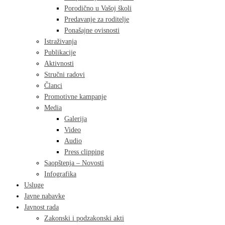
Porodično u Vašoj školi
Predavanje za roditelje
Ponašajne ovisnosti
Istraživanja
Publikacije
Aktivnosti
Stručni radovi
Članci
Promotivne kampanje
Media
Galerija
Video
Audio
Press clipping
Saopštenja – Novosti
Infografika
Usluge
Javne nabavke
Javnost rada
Zakonski i podzakonski akti