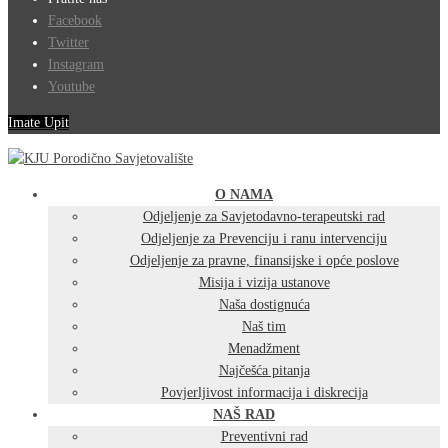
Facebook
Twitter
Instagram
Youtube
Imate Upit
O NAMA
Odjeljenje za Savjetodavno-terapeutski rad
Odjeljenje za Prevenciju i ranu intervenciju
Odjeljenje za pravne, finansijske i opće poslove
Misija i vizija ustanove
Naša dostignuća
Naš tim
Menadžment
Najčešća pitanja
Povjerljivost informacija i diskrecija
NAŠ RAD
Preventivni rad