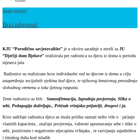
Imate pitanje?
Brzi odgovori
Saradnja
u
KJU “Porodično savjetovalište”
je u okviru saradnje u mreži sa
JU
mreži
“Dječiji dom Bjelave”
realizirala pet radionica za djecu iz doma u periodu
mjeseca jula.
–
radionice
Radionice su realizirane kroz i
ndividualni rad sa djecom iz doma u cilju
za
unapređenja socijalnih vještina kod djece, te njihovog kreativnog provođenja
slobodnog vremena u toku ljetnog raspusta.
djecu
JU
Teme radionica su bile :
Samoafirmacija, Izgradnja povjerenja, Slika o
sebi, Pedagogija doživljaja., Pritisak vršnjaka-prijatelji, drugovi i ja.
“Dječiji
dom
Kroz sadržaje
radionica djeca su imala priliku saznati nešto više o : jačanju
vlastitih kapaciteta , značaju povjerenja, važnosti upoznavanju sebe i slike o
Bjelave”
sebi, pozitivnim i negativnim utjecajima vršnjaka , te razvijanju zajedništva
Sarajevo
i timskog duha kod mladih.