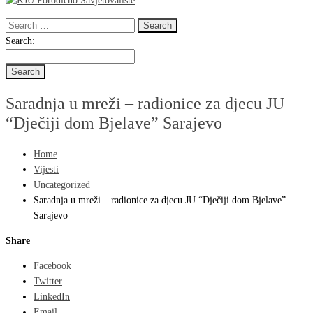
Search
for:
Search
Search:
for:
Saradnja u mreži – radionice za djecu JU
“Dječiji dom Bjelave” Sarajevo
Home
Vijesti
Uncategorized
Saradnja u mreži – radionice za djecu JU “Dječiji dom Bjelave”
Sarajevo
Share
Facebook
Twitter
LinkedIn
Email