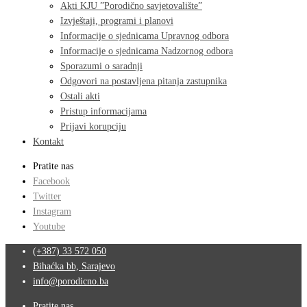
Akti KJU ”Porodično savjetovalište”
Izvještaji, programi i planovi
Informacije o sjednicama Upravnog odbora
Informacije o sjednicama Nadzornog odbora
Sporazumi o saradnji
Odgovori na postavljena pitanja zastupnika
Ostali akti
Pristup informacijama
Prijavi korupciju
Kontakt
Pratite nas
Facebook
Twitter
Instagram
Youtube
(+387) 33 572 050
Bihaćka bb, Sarajevo
info@porodicno.ba
Pratite nas