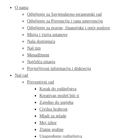
O nama
Odjeljenje za Savjetodavno-terapeutski rad
Odjeljenje za Prevenciju i ranu intervenciju
Odjeljenje za pravne, finansijske i opće poslove
Misija i vizija ustanove
Naša dostignuća
Naš tim
Menadžment
Najčešća pitanja
Povjerljivost informacija i diskrecija
Naš rad
Preventivni rad
Korak do roditeljstva
Kreativan možeš biti ti
Zajedno do uspjeha
Civilna hrabrost
Mladi za mlade
Moj izbor
Zlatne godine
Unapređenje roditeljstva