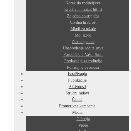
Korak do roditeljstva
Kreativan možeš biti ti
Zajedno do uspjeha
Civilna hrabrost
Mladi za mlade
Moj izbor
Zlatne godine
Unapređenje roditeljstva
Porodično u Vašoj školi
Predavanje za roditelje
Ponašajne ovisnosti
Istraživanja
Publikacije
Aktivnosti
Stručni radovi
Članci
Promotivne kampanje
Media
Galerija
Video