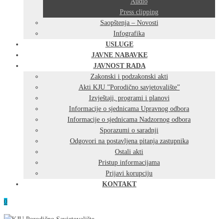
Audio
Press clipping
Saopštenja – Novosti
Infografika
USLUGE
JAVNE NABAVKE
JAVNOST RADA
Zakonski i podzakonski akti
Akti KJU ”Porodično savjetovalište”
Izvještaji, programi i planovi
Informacije o sjednicama Upravnog odbora
Informacije o sjednicama Nadzornog odbora
Sporazumi o saradnji
Odgovori na postavljena pitanja zastupnika
Ostali akti
Pristup informacijama
Prijavi korupciju
KONTAKT
0