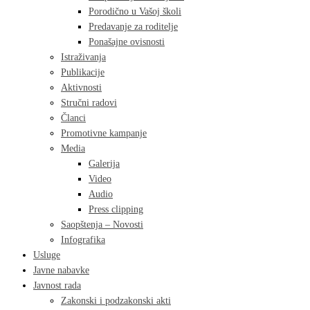
Porodično u Vašoj školi
Predavanje za roditelje
Ponašajne ovisnosti
Istraživanja
Publikacije
Aktivnosti
Stručni radovi
Članci
Promotivne kampanje
Media
Galerija
Video
Audio
Press clipping
Saopštenja – Novosti
Infografika
Usluge
Javne nabavke
Javnost rada
Zakonski i podzakonski akti