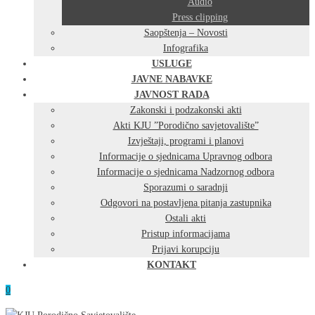
Audio
Press clipping
Saopštenja – Novosti
Infografika
USLUGE
JAVNE NABAVKE
JAVNOST RADA
Zakonski i podzakonski akti
Akti KJU ”Porodično savjetovalište”
Izvještaji, programi i planovi
Informacije o sjednicama Upravnog odbora
Informacije o sjednicama Nadzornog odbora
Sporazumi o saradnji
Odgovori na postavljena pitanja zastupnika
Ostali akti
Pristup informacijama
Prijavi korupciju
KONTAKT
0