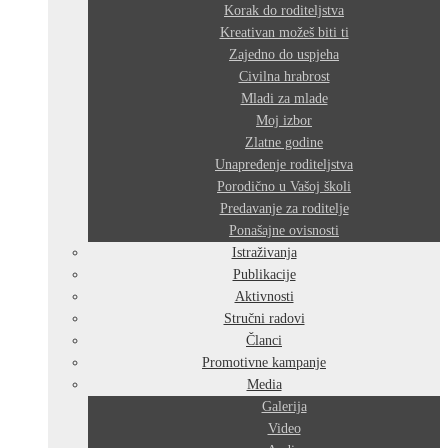
Korak do roditeljstva
Kreativan možeš biti ti
Zajedno do uspjeha
Civilna hrabrost
Mladi za mlade
Moj izbor
Zlatne godine
Unapređenje roditeljstva
Porodično u Vašoj školi
Predavanje za roditelje
Ponašajne ovisnosti
Istraživanja
Publikacije
Aktivnosti
Stručni radovi
Članci
Promotivne kampanje
Media
Galerija
Video