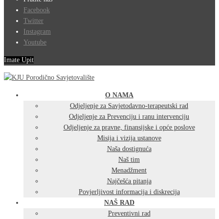
Facebook
Twitter
Instagram
Youtube
Imate Upit
O NAMA
Odjeljenje za Savjetodavno-terapeutski rad
Odjeljenje za Prevenciju i ranu intervenciju
Odjeljenje za pravne, finansijske i opće poslove
Misija i vizija ustanove
Naša dostignuća
Naš tim
Menadžment
Najčešća pitanja
Povjerljivost informacija i diskrecija
NAŠ RAD
Preventivni rad