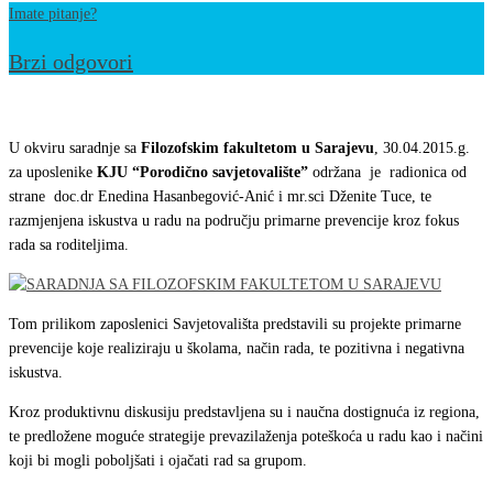
Imate pitanje?
Brzi odgovori
SARADNJA
SA
U okviru saradnje sa
Filozofskim fakultetom u Sarajevu
, 30.04.2015.g.
FILOZOFSKIM
za uposlenike
KJU “Porodično savjetovalište”
održana je radionica od
strane doc.dr Enedina Hasanbegović-Anić i mr.sci Dženite Tuce, te
FAKULTETOM
razmjenjena iskustva u radu na području primarne prevencije kroz fokus
U
rada sa roditeljima.
SARAJEVU
Tom prilikom zaposlenici Savjetovališta predstavili su projekte primarne
prevencije koje realiziraju u školama, način rada, te pozitivna i negativna
iskustva.
Kroz produktivnu diskusiju predstavljena su i naučna dostignuća iz regiona,
te predložene moguće strategije prevazilaženja poteškoća u radu kao i načini
koji bi mogli poboljšati i ojačati rad sa grupom.