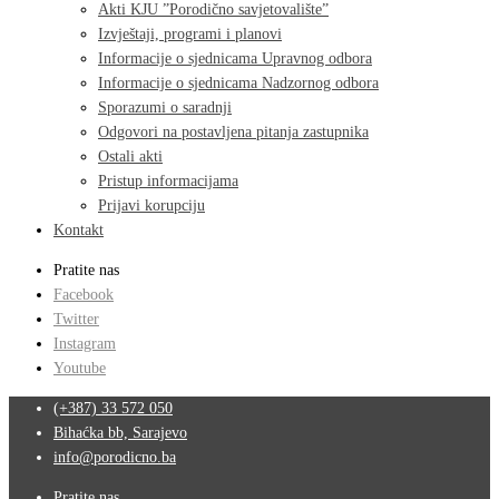
Akti KJU ”Porodično savjetovalište”
Izvještaji, programi i planovi
Informacije o sjednicama Upravnog odbora
Informacije o sjednicama Nadzornog odbora
Sporazumi o saradnji
Odgovori na postavljena pitanja zastupnika
Ostali akti
Pristup informacijama
Prijavi korupciju
Kontakt
Pratite nas
Facebook
Twitter
Instagram
Youtube
(+387) 33 572 050
Bihaćka bb, Sarajevo
info@porodicno.ba
Pratite nas