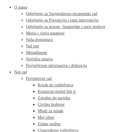
O nama
Odjeljenje za Savjetodavno-terapeutski rad
Odjeljenje za Prevenciju i ranu intervenciju
Odjeljenje za pravne, finansijske i opće poslove
Misija i vizija ustanove
Naša dostignuća
Naš tim
Menadžment
Najčešća pitanja
Povjerljivost informacija i diskrecija
Naš rad
Preventivni rad
Korak do roditeljstva
Kreativan možeš biti ti
Zajedno do uspjeha
Civilna hrabrost
Mladi za mlade
Moj izbor
Zlatne godine
Unapređenje roditeljstva