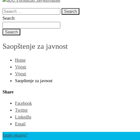
Search
for:
Search
Search:
for:
Saopštenje za javnost
Home
Vijesti
Vijesti
Saopštenje za javnost
Share
Facebook
Twitter
LinkedIn
Email
Imate pitanje?