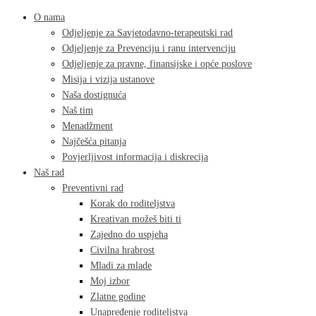
O nama
Odjeljenje za Savjetodavno-terapeutski rad
Odjeljenje za Prevenciju i ranu intervenciju
Odjeljenje za pravne, finansijske i opće poslove
Misija i vizija ustanove
Naša dostignuća
Naš tim
Menadžment
Najčešća pitanja
Povjerljivost informacija i diskrecija
Naš rad
Preventivni rad
Korak do roditeljstva
Kreativan možeš biti ti
Zajedno do uspjeha
Civilna hrabrost
Mladi za mlade
Moj izbor
Zlatne godine
Unapređenje roditeljstva