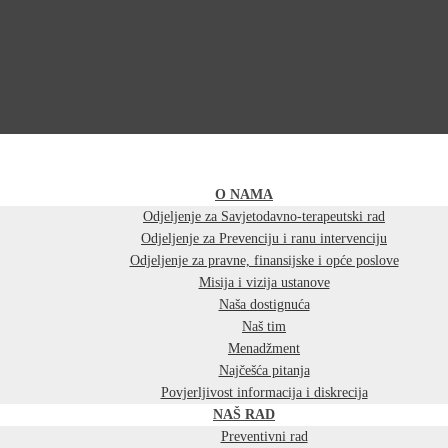
O NAMA
Odjeljenje za Savjetodavno-terapeutski rad
Odjeljenje za Prevenciju i ranu intervenciju
Odjeljenje za pravne, finansijske i opće poslove
Misija i vizija ustanove
Naša dostignuća
Naš tim
Menadžment
Najčešća pitanja
Povjerljivost informacija i diskrecija
NAŠ RAD
Preventivni rad