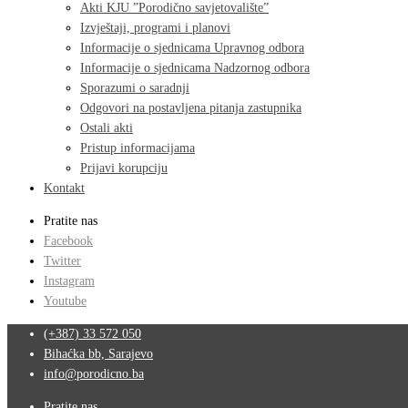
Akti KJU ”Porodično savjetovalište”
Izvještaji, programi i planovi
Informacije o sjednicama Upravnog odbora
Informacije o sjednicama Nadzornog odbora
Sporazumi o saradnji
Odgovori na postavljena pitanja zastupnika
Ostali akti
Pristup informacijama
Prijavi korupciju
Kontakt
Pratite nas
Facebook
Twitter
Instagram
Youtube
(+387) 33 572 050
Bihaćka bb, Sarajevo
info@porodicno.ba
Pratite nas