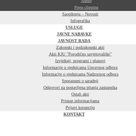
Audio
Press clipping
Saopštenja – Novosti
Infografika
USLUGE
JAVNE NABAVKE
JAVNOST RADA
Zakonski i podzakonski akti
Akti KJU ”Porodično savjetovalište”
Izvještaji, programi i planovi
Informacije o sjednicama Upravnog odbora
Informacije o sjednicama Nadzornog odbora
Sporazumi o saradnji
Odgovori na postavljena pitanja zastupnika
Ostali akti
Pristup informacijama
Prijavi korupciju
KONTAKT