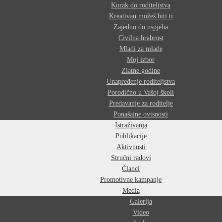
Korak do roditeljstva
Kreativan možeš biti ti
Zajedno do uspjeha
Civilna hrabrost
Mladi za mlade
Moj izbor
Zlatne godine
Unapređenje roditeljstva
Porodično u Vašoj školi
Predavanje za roditelje
Ponašajne ovisnosti
Istraživanja
Publikacije
Aktivnosti
Stručni radovi
Članci
Promotivne kampanje
Media
Galerija
Video