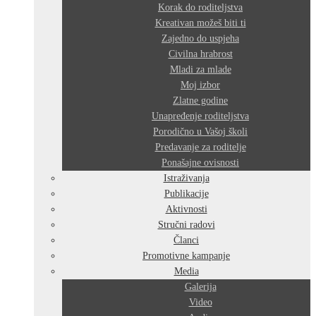
Korak do roditeljstva
Kreativan možeš biti ti
Zajedno do uspjeha
Civilna hrabrost
Mladi za mlade
Moj izbor
Zlatne godine
Unapređenje roditeljstva
Porodično u Vašoj školi
Predavanje za roditelje
Ponašajne ovisnosti
Istraživanja
Publikacije
Aktivnosti
Stručni radovi
Članci
Promotivne kampanje
Media
Galerija
Video