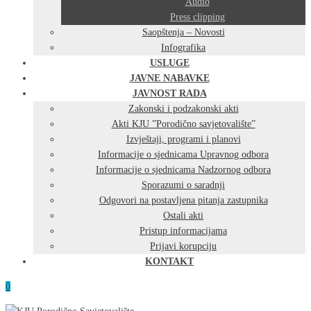
Audio
Press clipping
Saopštenja – Novosti
Infografika
USLUGE
JAVNE NABAVKE
JAVNOST RADA
Zakonski i podzakonski akti
Akti KJU ”Porodično savjetovalište”
Izvještaji, programi i planovi
Informacije o sjednicama Upravnog odbora
Informacije o sjednicama Nadzornog odbora
Sporazumi o saradnji
Odgovori na postavljena pitanja zastupnika
Ostali akti
Pristup informacijama
Prijavi korupciju
KONTAKT
0