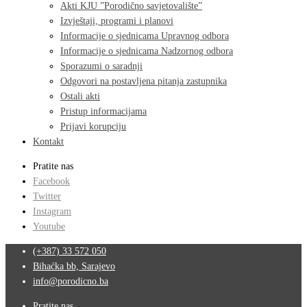
Akti KJU ”Porodično savjetovalište”
Izvještaji, programi i planovi
Informacije o sjednicama Upravnog odbora
Informacije o sjednicama Nadzornog odbora
Sporazumi o saradnji
Odgovori na postavljena pitanja zastupnika
Ostali akti
Pristup informacijama
Prijavi korupciju
Kontakt
Pratite nas
Facebook
Twitter
Instagram
Youtube
(+387) 33 572 050
Bihaćka bb, Sarajevo
info@porodicno.ba
Pratite nas