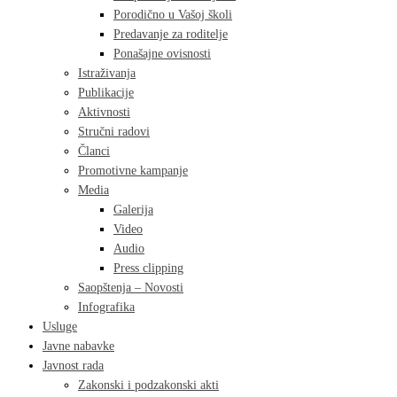
Porodično u Vašoj školi
Predavanje za roditelje
Ponašajne ovisnosti
Istraživanja
Publikacije
Aktivnosti
Stručni radovi
Članci
Promotivne kampanje
Media
Galerija
Video
Audio
Press clipping
Saopštenja – Novosti
Infografika
Usluge
Javne nabavke
Javnost rada
Zakonski i podzakonski akti