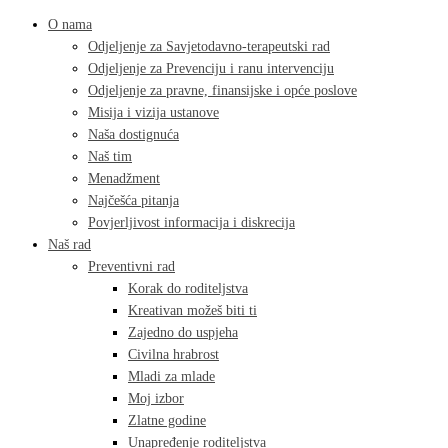
O nama
Odjeljenje za Savjetodavno-terapeutski rad
Odjeljenje za Prevenciju i ranu intervenciju
Odjeljenje za pravne, finansijske i opće poslove
Misija i vizija ustanove
Naša dostignuća
Naš tim
Menadžment
Najčešća pitanja
Povjerljivost informacija i diskrecija
Naš rad
Preventivni rad
Korak do roditeljstva
Kreativan možeš biti ti
Zajedno do uspjeha
Civilna hrabrost
Mladi za mlade
Moj izbor
Zlatne godine
Unapređenje roditeljstva