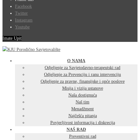
Facebook
Twitter
Instagram
Youtube
Imate Upit
O NAMA
Odjeljenje za Savjetodavno-terapeutski rad
Odjeljenje za Prevenciju i ranu intervenciju
Odjeljenje za pravne, finansijske i opće poslove
Misija i vizija ustanove
Naša dostignuća
Naš tim
Menadžment
Najčešća pitanja
Povjerljivost informacija i diskrecija
NAŠ RAD
Preventivni rad