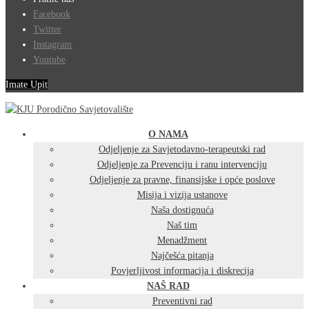
Facebook
Twitter
Instagram
Youtube
Imate Upit
O NAMA
Odjeljenje za Savjetodavno-terapeutski rad
Odjeljenje za Prevenciju i ranu intervenciju
Odjeljenje za pravne, finansijske i opće poslove
Misija i vizija ustanove
Naša dostignuća
Naš tim
Menadžment
Najčešća pitanja
Povjerljivost informacija i diskrecija
NAŠ RAD
Preventivni rad