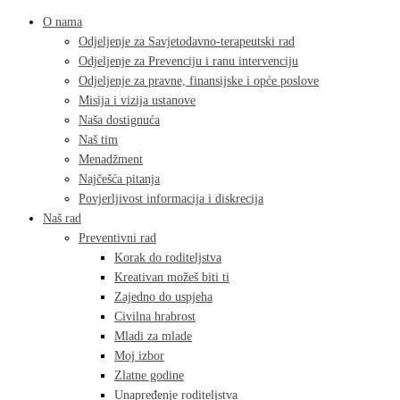
O nama
Odjeljenje za Savjetodavno-terapeutski rad
Odjeljenje za Prevenciju i ranu intervenciju
Odjeljenje za pravne, finansijske i opće poslove
Misija i vizija ustanove
Naša dostignuća
Naš tim
Menadžment
Najčešća pitanja
Povjerljivost informacija i diskrecija
Naš rad
Preventivni rad
Korak do roditeljstva
Kreativan možeš biti ti
Zajedno do uspjeha
Civilna hrabrost
Mladi za mlade
Moj izbor
Zlatne godine
Unapređenje roditeljstva