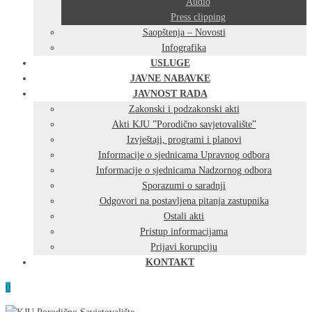
Audio
Press clipping
Saopštenja – Novosti
Infografika
USLUGE
JAVNE NABAVKE
JAVNOST RADA
Zakonski i podzakonski akti
Akti KJU ”Porodično savjetovalište”
Izvještaji, programi i planovi
Informacije o sjednicama Upravnog odbora
Informacije o sjednicama Nadzornog odbora
Sporazumi o saradnji
Odgovori na postavljena pitanja zastupnika
Ostali akti
Pristup informacijama
Prijavi korupciju
KONTAKT
0