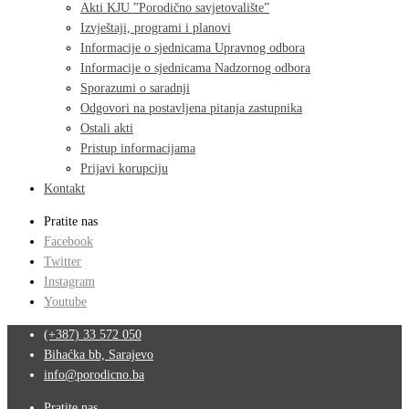
Akti KJU ”Porodično savjetovalište”
Izvještaji, programi i planovi
Informacije o sjednicama Upravnog odbora
Informacije o sjednicama Nadzornog odbora
Sporazumi o saradnji
Odgovori na postavljena pitanja zastupnika
Ostali akti
Pristup informacijama
Prijavi korupciju
Kontakt
Pratite nas
Facebook
Twitter
Instagram
Youtube
(+387) 33 572 050
Bihaćka bb, Sarajevo
info@porodicno.ba
Pratite nas