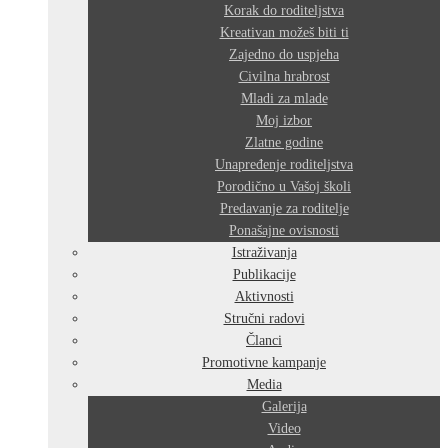
Korak do roditeljstva
Kreativan možeš biti ti
Zajedno do uspjeha
Civilna hrabrost
Mladi za mlade
Moj izbor
Zlatne godine
Unapređenje roditeljstva
Porodično u Vašoj školi
Predavanje za roditelje
Ponašajne ovisnosti
Istraživanja
Publikacije
Aktivnosti
Stručni radovi
Članci
Promotivne kampanje
Media
Galerija
Video