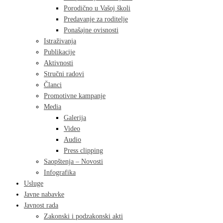
Porodično u Vašoj školi
Predavanje za roditelje
Ponašajne ovisnosti
Istraživanja
Publikacije
Aktivnosti
Stručni radovi
Članci
Promotivne kampanje
Media
Galerija
Video
Audio
Press clipping
Saopštenja – Novosti
Infografika
Usluge
Javne nabavke
Javnost rada
Zakonski i podzakonski akti