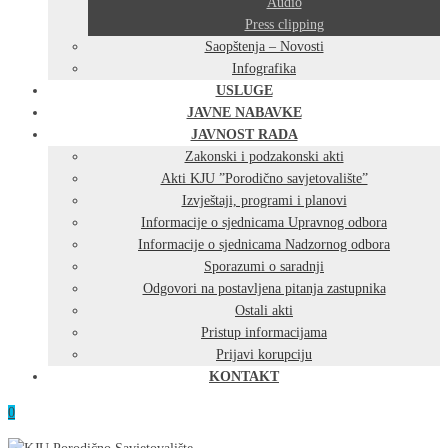
Audio
Press clipping
Saopštenja – Novosti
Infografika
USLUGE
JAVNE NABAVKE
JAVNOST RADA
Zakonski i podzakonski akti
Akti KJU ”Porodično savjetovalište”
Izvještaji, programi i planovi
Informacije o sjednicama Upravnog odbora
Informacije o sjednicama Nadzornog odbora
Sporazumi o saradnji
Odgovori na postavljena pitanja zastupnika
Ostali akti
Pristup informacijama
Prijavi korupciju
KONTAKT
0