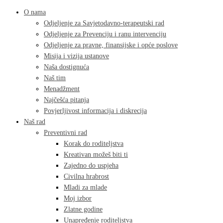
O nama
Odjeljenje za Savjetodavno-terapeutski rad
Odjeljenje za Prevenciju i ranu intervenciju
Odjeljenje za pravne, finansijske i opće poslove
Misija i vizija ustanove
Naša dostignuća
Naš tim
Menadžment
Najčešća pitanja
Povjerljivost informacija i diskrecija
Naš rad
Preventivni rad
Korak do roditeljstva
Kreativan možeš biti ti
Zajedno do uspjeha
Civilna hrabrost
Mladi za mlade
Moj izbor
Zlatne godine
Unapređenje roditeljstva