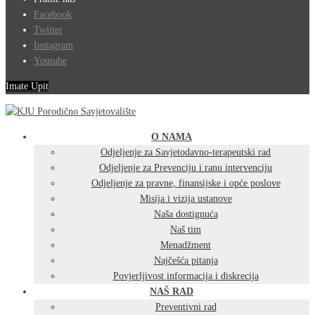
Facebook
Twitter
Instagram
Youtube
Imate Upit
O NAMA
Odjeljenje za Savjetodavno-terapeutski rad
Odjeljenje za Prevenciju i ranu intervenciju
Odjeljenje za pravne, finansijske i opće poslove
Misija i vizija ustanove
Naša dostignuća
Naš tim
Menadžment
Najčešća pitanja
Povjerljivost informacija i diskrecija
NAŠ RAD
Preventivni rad