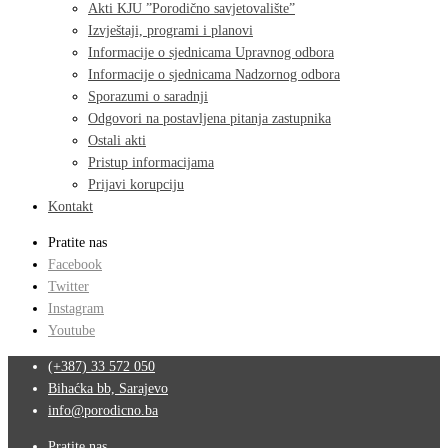
Akti KJU ”Porodično savjetovalište”
Izvještaji, programi i planovi
Informacije o sjednicama Upravnog odbora
Informacije o sjednicama Nadzornog odbora
Sporazumi o saradnji
Odgovori na postavljena pitanja zastupnika
Ostali akti
Pristup informacijama
Prijavi korupciju
Kontakt
Pratite nas
Facebook
Twitter
Instagram
Youtube
(+387) 33 572 050
Bihaćka bb, Sarajevo
info@porodicno.ba
Pratite nas