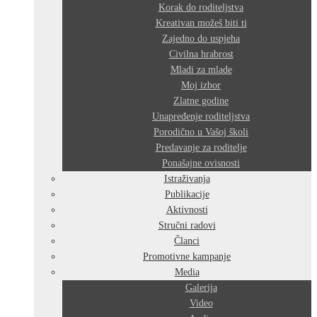
Korak do roditeljstva
Kreativan možeš biti ti
Zajedno do uspjeha
Civilna hrabrost
Mladi za mlade
Moj izbor
Zlatne godine
Unapređenje roditeljstva
Porodično u Vašoj školi
Predavanje za roditelje
Ponašajne ovisnosti
Istraživanja
Publikacije
Aktivnosti
Stručni radovi
Članci
Promotivne kampanje
Media
Galerija
Video