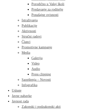
Porodično u Vašoj školi
Predavanje za roditelje
Ponašajne ovisnosti
Istraživanja
Publikacije
Aktivnosti
Stručni radovi
Članci
Promotivne kampanje
Media
Galerija
Video
Audio
Press clipping
Saopštenja – Novosti
Infografika
Usluge
Javne nabavke
Javnost rada
Zakonski i podzakonski akti