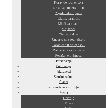
Korak do roditeljstva
Kreativan možeš biti ti
Zajedno do uspjeha
Civilna hrabrost
Mladi za mlade
Moj izbor
Zlatne godine
Unapređenje roditeljstva
Porodično u Vašoj školi
Predavanje za roditelje
Ponašajne ovisnosti
Istraživanja
Publikacije
Aktivnosti
Stručni radovi
Članci
Promotivne kampanje
Media
Galerija
Video