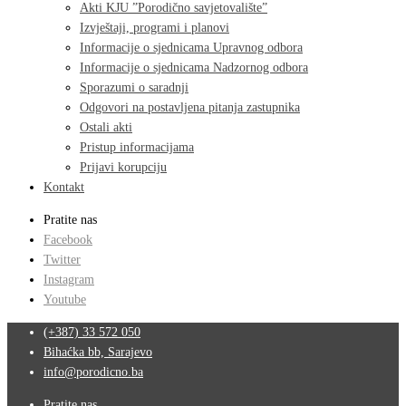
Akti KJU ”Porodično savjetovalište”
Izvještaji, programi i planovi
Informacije o sjednicama Upravnog odbora
Informacije o sjednicama Nadzornog odbora
Sporazumi o saradnji
Odgovori na postavljena pitanja zastupnika
Ostali akti
Pristup informacijama
Prijavi korupciju
Kontakt
Pratite nas
Facebook
Twitter
Instagram
Youtube
(+387) 33 572 050
Bihaćka bb, Sarajevo
info@porodicno.ba
Pratite nas