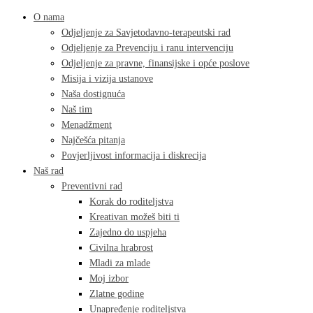
O nama
Odjeljenje za Savjetodavno-terapeutski rad
Odjeljenje za Prevenciju i ranu intervenciju
Odjeljenje za pravne, finansijske i opće poslove
Misija i vizija ustanove
Naša dostignuća
Naš tim
Menadžment
Najčešća pitanja
Povjerljivost informacija i diskrecija
Naš rad
Preventivni rad
Korak do roditeljstva
Kreativan možeš biti ti
Zajedno do uspjeha
Civilna hrabrost
Mladi za mlade
Moj izbor
Zlatne godine
Unapređenje roditeljstva