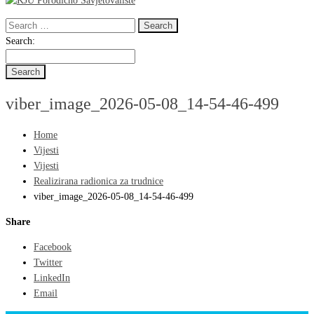
Search
for:
Search
Search:
for:
viber_image_2026-05-08_14-54-46-499
Home
Vijesti
Vijesti
Realizirana radionica za trudnice
viber_image_2026-05-08_14-54-46-499
Share
Facebook
Twitter
LinkedIn
Email