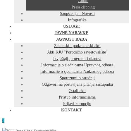
Audio
Press clipping
Saopštenja – Novosti
Infografika
USLUGE
JAVNE NABAVKE
JAVNOST RADA
Zakonski i podzakonski akti
Akti KJU ”Porodično savjetovalište”
Izvještaji, programi i planovi
Informacije o sjednicama Upravnog odbora
Informacije o sjednicama Nadzornog odbora
Sporazumi o saradnji
Odgovori na postavljena pitanja zastupnika
Ostali akti
Pristup informacijama
Prijavi korupciju
KONTAKT
0