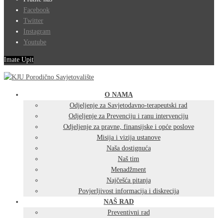
Facebook
Twitter
Instagram
Youtube
Imate Upit
O NAMA
Odjeljenje za Savjetodavno-terapeutski rad
Odjeljenje za Prevenciju i ranu intervenciju
Odjeljenje za pravne, finansijske i opće poslove
Misija i vizija ustanove
Naša dostignuća
Naš tim
Menadžment
Najčešća pitanja
Povjerljivost informacija i diskrecija
NAŠ RAD
Preventivni rad