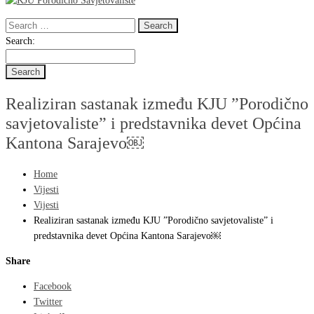
Search
for:
Search
Search:
for:
Realiziran sastanak između KJU ”Porodično
savjetovaliste” i predstavnika devet Općina
Kantona Sarajevo￼
Home
Vijesti
Vijesti
Realiziran sastanak između KJU ”Porodično savjetovaliste” i
predstavnika devet Općina Kantona Sarajevo￼
Share
Facebook
Twitter