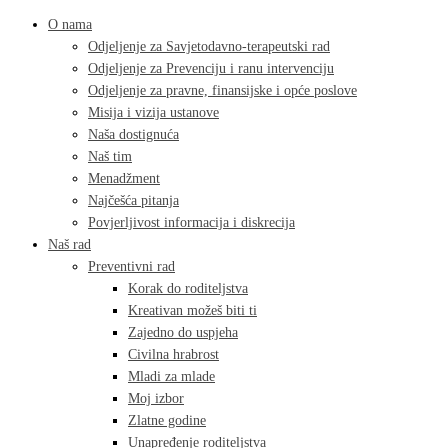
O nama
Odjeljenje za Savjetodavno-terapeutski rad
Odjeljenje za Prevenciju i ranu intervenciju
Odjeljenje za pravne, finansijske i opće poslove
Misija i vizija ustanove
Naša dostignuća
Naš tim
Menadžment
Najčešća pitanja
Povjerljivost informacija i diskrecija
Naš rad
Preventivni rad
Korak do roditeljstva
Kreativan možeš biti ti
Zajedno do uspjeha
Civilna hrabrost
Mladi za mlade
Moj izbor
Zlatne godine
Unapređenje roditeljstva