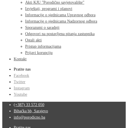
Akti KJU ”Porodično savjetovalište”
Izvještaji, programi i planovi
Informacije o sjednicama Upravnog odbora
Informacije o sjednicama Nadzornog odbora
Sporazumi o saradnji
Odgovori na postavljena pitanja zastupnika
Ostali akti
Pristup informacijama
Prijavi korupciju
Kontakt
Pratite nas
Facebook
Twitter
Instagram
Youtube
(+387) 33 572 050
Bihaćka bb, Sarajevo
info@porodicno.ba
Pratite nas