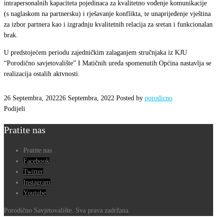
Sarajevo
intrapersonalnih kapaciteta pojedinaca za kvalitetno vođenje komunikacije
(s naglaskom na partnersku) i rješavanje konflikta, te unaprijeđenje vještina
￼
za izbor partnera kao i izgradnju kvalitetnih relacija za sretan i funkcionalan
brak.
U predstojećem periodu zajedničkim zalaganjem stručnjaka iz KJU
“Porodično savjetovalište” I Matičnih ureda spomenutih Općina nastavlja se
realizacija ostalih aktvnosti.
26 Septembra, 2022
26 Septembra, 2022
Posted by
porodicno
Podijeli
Pratite nas
Pratite nas
Facebook
Twitter
Instagram
Youtube
Porodično Savjetovalište. Sva prava zadržana.