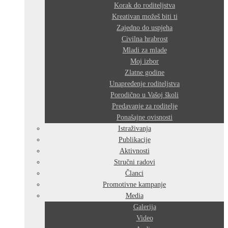
Korak do roditeljstva
Kreativan možeš biti ti
Zajedno do uspjeha
Civilna hrabrost
Mladi za mlade
Moj izbor
Zlatne godine
Unapređenje roditeljstva
Porodično u Vašoj školi
Predavanje za roditelje
Ponašajne ovisnosti
Istraživanja
Publikacije
Aktivnosti
Stručni radovi
Članci
Promotivne kampanje
Media
Galerija
Video