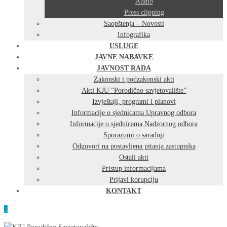
Audio
Press clipping
Saopštenja – Novosti
Infografika
USLUGE
JAVNE NABAVKE
JAVNOST RADA
Zakonski i podzakonski akti
Akti KJU ”Porodično savjetovalište”
Izvještaji, programi i planovi
Informacije o sjednicama Upravnog odbora
Informacije o sjednicama Nadzornog odbora
Sporazumi o saradnji
Odgovori na postavljena pitanja zastupnika
Ostali akti
Pristup informacijama
Prijavi korupciju
KONTAKT
0