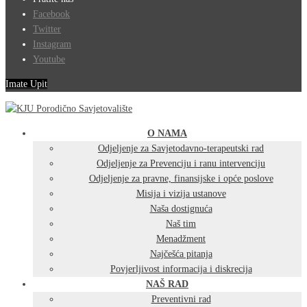
Facebook
Twitter
Instagram
Youtube
Imate Upit
O NAMA
Odjeljenje za Savjetodavno-terapeutski rad
Odjeljenje za Prevenciju i ranu intervenciju
Odjeljenje za pravne, finansijske i opće poslove
Misija i vizija ustanove
Naša dostignuća
Naš tim
Menadžment
Najčešća pitanja
Povjerljivost informacija i diskrecija
NAŠ RAD
Preventivni rad