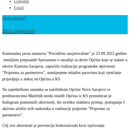
LinkedIn
Email
Imate pitanje?
Brzi odgovori
Realiziran
sastanak
Kantonalna javna ustanova ”Porodično savjetovaliste” je 23.09.2022.godine
između
temeljom potpisanih Sporazuma o saradnji sa devet Općina koje se nalaze u
okviru Kantona Sarajevu, započela realizaciju programske aktivnosti
KJU
“Priprema za partnerstvo”, namijenjene mladim parovima koji vjenčanje
”Porodično
prijavljuju u nekoj od Općina u KS.
savjetovaliste”
Na zajedničkom sastanku sa načelnikom Općine Novo Sarajevo te
i
predstavnicima Matičnih ureda ostalih Općina iz KS prezentiran je
predstavnika
hodogram pomenutih aktivnosti, što uveliko olakšava pristup, postupanje I
devet
aktivno učešće svih sudionika u realizaciji pripreme “Pripreme za
partnerstvo”.
Općina
Kantona
Cilj ove aktivnosti je prevencija brakorazvoda kroz ojačavanje