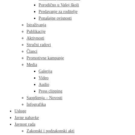
Porodično u Vašoj školi
Predavanje za roditelje
Ponašajne ovisnosti
Istraživanja
Publikacije
Aktivnosti
Stručni radovi
Članci
Promotivne kampanje
Media
Galerija
Video
Audio
Press clipping
Saopštenja – Novosti
Infografika
Usluge
Javne nabavke
Javnost rada
Zakonski i podzakonski akti